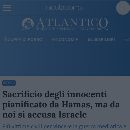
ECONOMIA
LIBERILIBRI
SHOP
SOSTIENICI
ESTERI
Sacrificio degli innocenti
pianificato da Hamas, ma da
noi si accusa Israele
Più vittime civili per vincere la guerra mediatica e