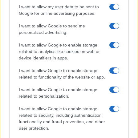
teorizzando, quest’ultima, il sacrificio del proprio
I want to allow my user data to be sent to
popolo pur di arrivare alla distruzione di Israele
Google for online advertising purposes.
(notate bene non stiamo parlando di costituzione
di un nuovo Stato palestinese ma di distruzione di
I want to allow Google to send me
personalized advertising.
Israele, non è un dettaglio) il piano è
perfettamente riuscito.
I want to allow Google to enable storage
related to analytics like cookies on web or
device identifiers in apps.
Quando i terroristi lanciano un missile dalla
terrazza di un palazzo sanno che Israele
I want to allow Google to enable storage
risponderà distruggendo quel palazzo con tutti
related to functionality of the website or app.
quelli che ci stanno dentro. L’odio verso Israele
I want to allow Google to enable storage
aumenterà e
Hamas
farà proseliti. Le immagini dei
related to personalization.
civili e bimbi uccisi nella controffensiva israeliana
I want to allow Google to enable storage
servono ovviamente a mettere
ulteriormente
related to security, including authentication
sotto pressione Tel Aviv
. È lei la cattiva, non
functionality and fraud prevention, and other
loro.
user protection.