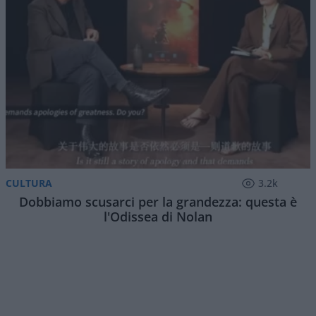
di
Stefano Magni
2.1k
0
6 Agosto 2026, 5:57
Un altro candidato al Senato sponsorizzato dal
Democratic Socialists of America
(DSA) ha vinto le
elezioni primarie del Partito Democratico nel