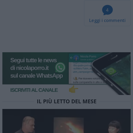
4
Leggi i commenti
Democratici Usa sempre più
ostaggio degli islamo-
comunisti
El Sayed vince le primarie democratiche per il
Senato in Michigan. I candidati DSA vincono
ovunque prevalga un elettorato di immigrati che
non intendono integrarsi e giovani influenzati da
prof marxisti