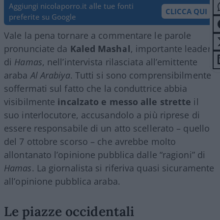
Aggiungi nicolaporro.it alle tue fonti
CLICCA QUI
preferite su Google
Vale la pena tornare a commentare le parole
pronunciate da
Kaled Mashal
, importante leader
di
Hamas
, nell’intervista rilasciata all’emittente
araba
Al Arabiya
. Tutti si sono comprensibilmente
soffermati sul fatto che la conduttrice abbia
visibilmente
incalzato e messo alle strette
il
suo interlocutore, accusandolo a più riprese di
essere responsabile di un atto scellerato – quello
del 7 ottobre scorso – che avrebbe molto
allontanato l’opinione pubblica dalle “ragioni” di
Hamas
. La giornalista si riferiva quasi sicuramente
all’opinione pubblica araba.
Le piazze occidentali