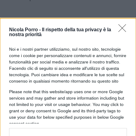
Gli esperti stimano infatti che ci siano fra i 17 e 20
Nicola Porro -
Il rispetto della tua privacy è la
mila criminali effettivamente arruolati nelle file di
nostra priorità
Hamas
. Quello che Mashal ci dice, comodamente
collegato dal Qatar, è che
devono essere
Noi e i nostri partner utilizziamo, sul nostro sito, tecnologie
come i cookie per personalizzare contenuti e annunci, fornire
sacrificati i palestinesi
di Gaza per la sua guerra.
funzionalità per social media e analizzare il nostro traffico.
Il sacrificio umano (non del nemico ma del suo
Facendo clic di seguito si acconsente all'utilizzo di questa
popolo) è cioè un prerequisito essenziale e
tecnologia. Puoi cambiare idea e modificare le tue scelte sul
consenso in qualsiasi momento ritornando su questo sito
necessario per la liberazione. Gaza è un carcere a
cielo aperto? Sì, lo è. E come ogni buon carcere ha
Please note that this website/app uses one or more Google
i suoi secondini. I suoi carcerieri. Questi sono i
services and may gather and store information including but
not limited to your visit or usage behaviour. You may click to
signori della guerra di
Hamas
.
grant or deny consent to Google and its third-party tags to
use your data for below specified purposes in below Google
consent section.
Ed ora veniamo al punto. Il 7 ottobre quella
organizzazione terroristica non ha invaso regioni.