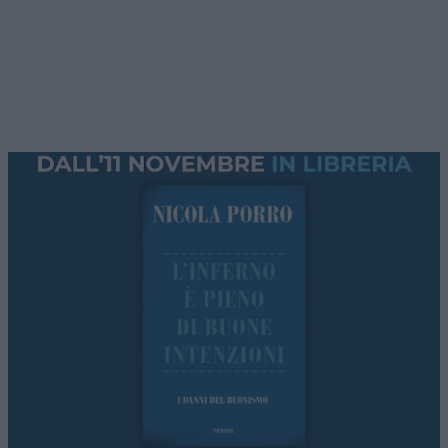
Michigan. Non nasconde il suo estremismo. Non
lo ha mai fatto. Questo candidato,
Abdul El
Sayed
, immigrato egiziano di seconda
generazione, ha puntato molto sull’
antisionismo
militante e radicale
, arrivando a giustificare
(dopo una condanna di rito) l’attentato alla
sinagoga di Bloomfield, definendolo parte dello
stesso “ciclo di violenza” assieme agli attacchi
israeliani in Libano e in Iran.
Il nucleo del programma di El Sayed, che è un
medico ed è stato direttore del Dipartimento della
Salute della città di Detroit, comunque riguarda
sanità ed economia. Vuole sanità pubblica e
gratuita per tutti i cittadini americani e una
tassa
patrimoniale per finanziarla
. Ed è soprattutto