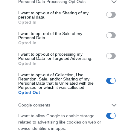
Personal Data Processing Opt Outs
Non ha compiuto una rivendicazione territoriale.
Ma ha ucciso
nella maniera più efferata e
I want to opt-out of the Sharing of my
personal data.
crudele possibile
quanti più ebrei possibile. Lo
Opted In
ha fatto in maniera esemplare perché tutto il
I want to opt-out of the Sale of my
mondo potesse vedere e perché, soprattutto,
Personal Data.
Opted In
Israele fosse costretta a vedere. Lo ha fatto
riprendendo quelle azioni con
bodycam
indossate
I want to opt-out of processing my
Personal Data for Targeted Advertising.
dai tagliagole.
Opted In
I want to opt-out of Collection, Use,
La guerra mediatica
Retention, Sale, and/or Sharing of my
Personal Data that Is Unrelated with the
Purposes for which it was collected.
Opted Out
Anche volendo, quindi, Israele
non si sarebbe
Google consents
potuta sottrarre
dall’ingresso a Gaza. Oltretutto
I want to allow Google to enable storage
Israele sopravvive grazie alla deterrenza. Cosa che
related to advertising like cookies on web or
Hamas
sa e sapeva perfettamente. Ma
device identifiers in apps.