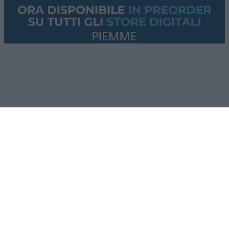
su questi punti, oltre che per la sua militanza anti-
Israele, che ha avuto il pieno appoggio dei sempre
più potenti DSA.
Comunisti negli Usa
Quando si dice che i DSA siano “comunisti”, come