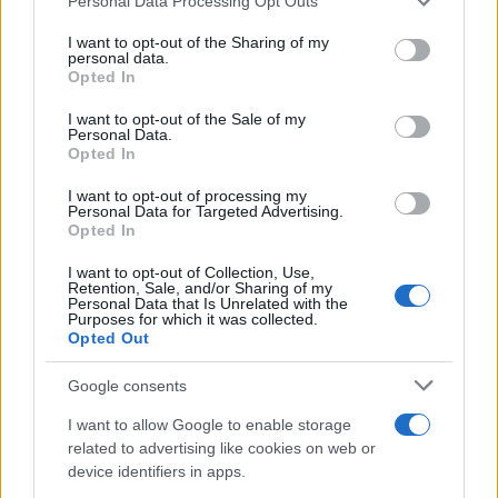
Personal Data Processing Opt Outs
I want to opt-out of the Sharing of my
La propaganda russa
personal data.
Opted In
Il primo ad attribuire la responsabilità a Kiev è
I want to opt-out of the Sale of my
Personal Data.
stato l’ex presidente
Dmitri Medvedev
(ora
Opted In
vicepresidente del Consiglio di sicurezza) che ha
I want to opt-out of processing my
subito parlato con toni durissimi, violenti, come
Personal Data for Targeted Advertising.
Opted In
ormai d’abitudine per l’ex “volto pragmatico del
Cremlino”:
eliminare fisicamente
i vertici di
I want to opt-out of Collection, Use,
Retention, Sale, and/or Sharing of my
Kiev, una volta accertate le responsabilità ucraine,
Personal Data that Is Unrelated with the
Purposes for which it was collected.
perché si deve
“rispondere alla morte con la morte”
.
Opted Out
Google consents
Sul fronte dei media, la direttrice di
Russia Today
,
I want to allow Google to enable storage
related to advertising like cookies on web or
Margarita Simonyan
, ha subito dichiarato con
device identifiers in apps.
gran sicurezza che la rivendicazione dell’Isis fosse