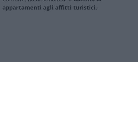
appartamenti agli affitti turistici
.
Ipocrisia comunale
A sollevare il velo non è stato uno dei tanti
apparati di controllo pagati dai contribuenti, né