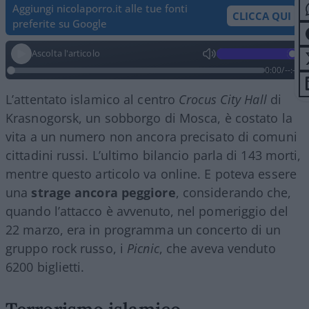
Aggiungi nicolaporro.it alle tue fonti
CLICCA QUI
preferite su Google
Ascolta l'articolo
0:00
/
--:--
L’attentato islamico al centro
Crocus City Hall
di
Krasnogorsk, un sobborgo di Mosca, è costato la
vita a un numero non ancora precisato di comuni
cittadini russi. L’ultimo bilancio parla di 143 morti,
mentre questo articolo va online. E poteva essere
una
strage ancora peggiore
, considerando che,
quando l’attacco è avvenuto, nel pomeriggio del
22 marzo, era in programma un concerto di un
gruppo rock russo, i
Picnic
, che aveva venduto
6200 biglietti.
Terrorismo islamico