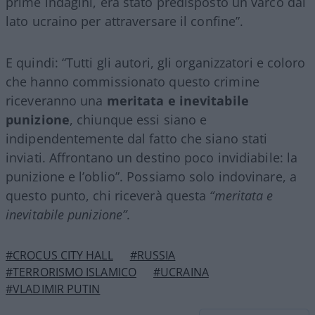
prime indagini, era stato predisposto un varco dal
lato ucraino per attraversare il confine”.
E quindi: “Tutti gli autori, gli organizzatori e coloro
che hanno commissionato questo crimine
riceveranno una
meritata e inevitabile
punizione
, chiunque essi siano e
indipendentemente dal fatto che siano stati
inviati. Affrontano un destino poco invidiabile: la
punizione e l’oblio”. Possiamo solo indovinare, a
questo punto, chi riceverà questa
“meritata e
inevitabile punizione”
.
#CROCUS CITY HALL
#RUSSIA
#TERRORISMO ISLAMICO
#UCRAINA
#VLADIMIR PUTIN