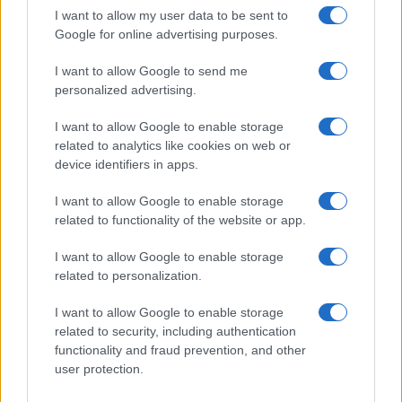
“falsa”. Anche il canale russo
Rybar
e un
I want to allow my user data to be sent to
Google for online advertising purposes.
giornalista di
Vgtrk
, trasmissione televisiva russa,
hanno descritto queste informazioni come “false”.
I want to allow Google to send me
La prima reazione, dunque, è stata quella di
personalized advertising.
negare la matrice islamica
, per tenere aperta la
I want to allow Google to enable storage
pista ucraina. Il quotidiano russo
Kommersant
,
related to analytics like cookies on web or
citando sue fonti, scriveva la sera stessa che gli
device identifiers in apps.
aggressori indossassero persino barbe e baffi
I want to allow Google to enable storage
finti, per apparire come terroristi islamici, mentre
related to functionality of the website or app.
la loro vera identità sarebbe stata quella dei
miliziani del Corpo Volontario Russo, sostenuto
I want to allow Google to enable storage
related to personalization.
dagli ucraini.
I want to allow Google to enable storage
Quando le forze dell’ordine russe hanno arrestato
related to security, including authentication
functionality and fraud prevention, and other
undici sospetti
, fra cui probabilmente anche i
user protection.
quattro esecutori dell’attacco, nascondere la loro