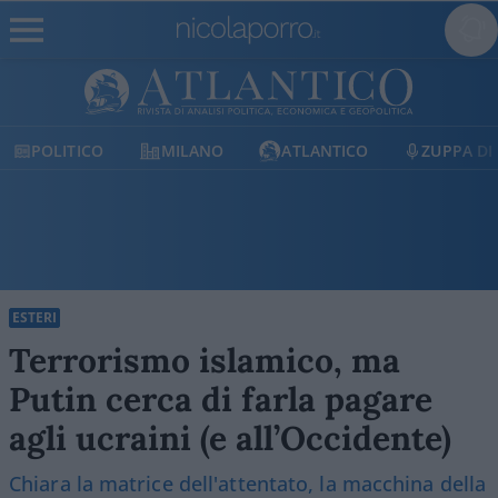
MILANO
ATLANTICO
ZUPPA DI PORRO
E
ESTERI
Terrorismo islamico, ma
Putin cerca di farla pagare
agli ucraini (e all’Occidente)
Chiara la matrice dell'attentato, la macchina della