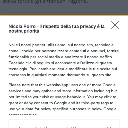
aveva torto e gli americani ragione.
Ora Putin, anche se non punta il dito direttamente
su Washington, lascia che la sua stampa accusi gli
Nicola Porro -
Il rispetto della tua privacy è la
nostra priorità
americani di essere parte in causa dell’attentato:
“sapevano ma non dicevano”
. In realtà dicevano
Noi e i nostri partner utilizziamo, sul nostro sito, tecnologie
eccome,
sarebbe bastato ascoltarli
e non
come i cookie per personalizzare contenuti e annunci, fornire
accusarli di propaganda anti-russa, come sempre.
funzionalità per social media e analizzare il nostro traffico.
Facendo clic di seguito si acconsente all'utilizzo di questa
tecnologia. Puoi cambiare idea e modificare le tue scelte sul
consenso in qualsiasi momento ritornando su questo sito
Proprio perché la matrice dell’attentato è chiara,
Please note that this website/app uses one or more Google
da due giorni la macchina della disinformazione
services and may gather and store information including but
russa sta facendo di tutto per rendere lo scenario
not limited to your visit or usage behaviour. You may click to
grant or deny consent to Google and its third-party tags to
più complesso che può. Che è poi il suo vero
use your data for below specified purposes in below Google
scopo: far apparire complicate anche le cose più
consent section.
semplici. Ma il tutto con uno scopo ben preciso:
dare la colpa all’Ucraina e all’Occidente
.