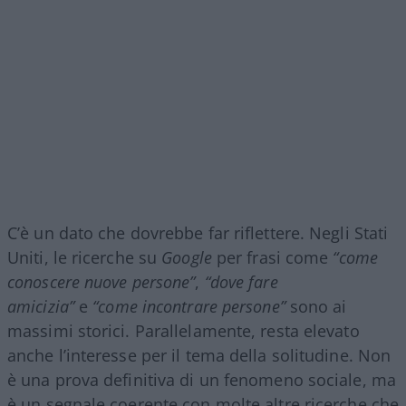
C’è un dato che dovrebbe far riflettere. Negli Stati
Uniti, le ricerche su
Google
per frasi come
“come
conoscere nuove persone”
,
“dove fare
amicizia”
e
“come incontrare persone”
sono ai
massimi storici. Parallelamente, resta elevato
anche l’interesse per il tema della solitudine. Non
è una prova definitiva di un fenomeno sociale, ma
è un segnale coerente con molte altre ricerche che