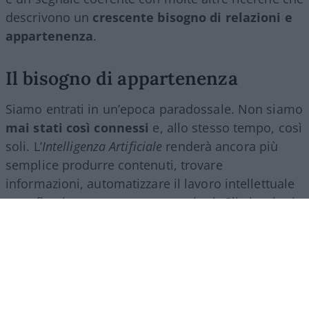
descrivono un
crescente bisogno di relazioni e
appartenenza
.
Il bisogno di appartenenza
Siamo entrati in un’epoca paradossale. Non siamo
mai stati così connessi
e, allo stesso tempo, così
soli. L’
Intelligenza Artificiale
renderà ancora più
semplice produrre contenuti, trovare
informazioni, automatizzare il lavoro intellettuale
e perfino intrattenere conversazioni. Gli algoritmi
ci accompagneranno in ogni momento della
giornata e lo schermo diventerà sempre più il
filtro attraverso cui guardiamo il mondo.