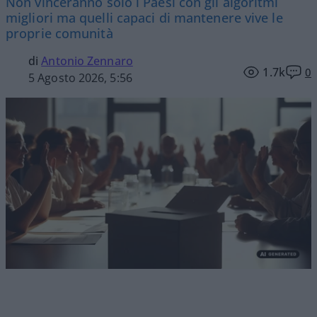
Non vinceranno solo i Paesi con gli algoritmi
migliori ma quelli capaci di mantenere vive le
proprie comunità
di
Antonio Zennaro
1.7k
0
5 Agosto 2026, 5:56