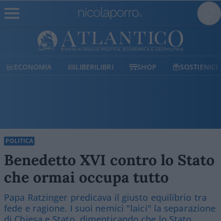
LIBERILIBRI
SHOP
SOSTIENICI
POLITICO
POLITICA
Benedetto XVI contro lo Stato
che ormai occupa tutto
Papa Ratzinger predicava il giusto equilibrio tra
fede e ragione. I suoi nemici "laici" la separazione
di Chiesa e Stato, dimenticando che lo Stato