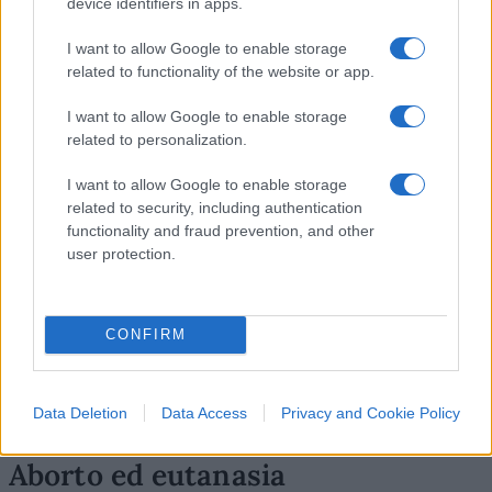
device identifiers in apps.
non tutti se ne sono accorti, ma per almeno due
anni la Chiesa è stata di fatto nazionalizzata, con il
I want to allow Google to enable storage
related to functionality of the website or app.
pretesto della pandemia. Quando pregare, dove,
come, persino come ricevere la comunione, cosa
I want to allow Google to enable storage
dire nelle omelie,
tutto è stato regolamentato
related to personalization.
minuziosamente
dallo Stato.
I want to allow Google to enable storage
related to security, including authentication
Ed anche in Italia (non in Cina, ma in un Paese
functionality and fraud prevention, and other
user protection.
democratico europeo) abbiamo assistito alle
scene di
forze dell’ordine in chiesa
che fermano
la messa e portano via il sacerdote. I cattolici
CONFIRM
stessi hanno collaborato con zelo a questa nuova,
patologica, condizione in cui è lo Stato che fissa le
regole liturgiche. Cosa non si fa per la paura…
Data Deletion
Data Access
Privacy and Cookie Policy
Aborto ed eutanasia