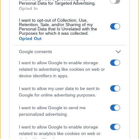
Personal Data for Targeted Advertising.
come lo Stato possa
fare o disfare il diritto
Opted In
familiare
, senza consultarsi con altri se non la
I want to opt-out of Collection, Use,
maggioranza del momento.
Retention, Sale, and/or Sharing of my
Personal Data that Is Unrelated with the
Purposes for which it was collected.
Opted Out
I vecchi cattolici, il secolo scorso, avevano
Google consents
avvertito: se lo Stato sposa le coppie, con un suo
I want to allow Google to enable storage
matrimonio civile, si arriverà al punto di avere un
related to advertising like cookies on web or
device identifiers in apps.
governo che si sostituisce al prete e una legge
positiva al sacramento. I cattolici moderni hanno
I want to allow my user data to be sent to
accettato, invece, che lo Stato
si sovrapponesse
Google for online advertising purposes.
alla Chiesa
e oggi si vedono i risultati.
I want to allow Google to send me
personalized advertising.
La religione
I want to allow Google to enable storage
related to analytics like cookies on web or
La religione stessa è nelle mani dello Stato. Forse