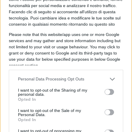
governo.
funzionalità per social media e analizzare il nostro traffico.
Facendo clic di seguito si acconsente all'utilizzo di questa
tecnologia. Puoi cambiare idea e modificare le tue scelte sul
consenso in qualsiasi momento ritornando su questo sito
In generale, in tutto il mondo ancora libero, l’idea
Please note that this website/app uses one or more Google
che sia la famiglia la responsabile dell’istruzione
services and may gather and store information including but
dei figli (come recita anche la nostra stessa
not limited to your visit or usage behaviour. You may click to
Costituzione) è stata
completamente sovvertita
:
grant or deny consent to Google and its third-party tags to
use your data for below specified purposes in below Google
oggi è lo Stato che educa i figli e i loro genitori
consent section.
devono accettarlo, mantenendo un ruolo
residuale di collaborazione all’educazione.
Personal Data Processing Opt Outs
I want to opt-out of the Sharing of my
La famiglia
personal data.
Opted In
La famiglia è nelle mani dello Stato. La
I want to opt-out of the Sale of my
moltiplicazione dei modelli di famiglia, a
Personal Data.
Opted In
prescindere da quel che si possa pensare delle
nozze omosessuali, è la dimostrazione plastica di
I want to opt-out of processing my