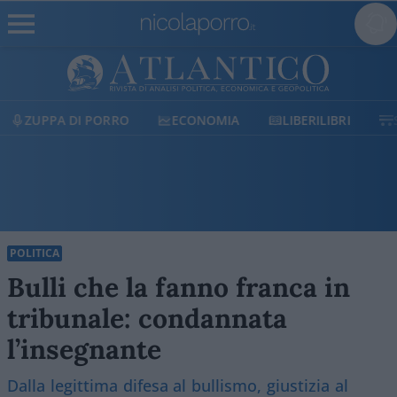
ECONOMIA
LIBERILIBRI
SHOP
SOSTIENICI
POLITICA
Bulli che la fanno franca in
tribunale: condannata
l’insegnante
Dalla legittima difesa al bullismo, giustizia al