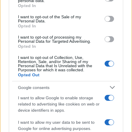
Si legge di seguito che “il comportamento doloso
personal data.
Opted In
– che sarebbe poi quello dell’insegnante – umilia,
svaluta, denigra o
violenta psicologicamente
un
I want to opt-out of the Sale of my
Personal Data.
bambino, causandogli pericoli per la salute anche
Opted In
se è compiuto con una soggettiva intenzione
I want to opt-out of processing my
educativa o di disciplina”.
Personal Data for Targeted Advertising.
Opted In
Messaggi chiarissimi
I want to opt-out of Collection, Use,
Retention, Sale, and/or Sharing of my
Personal Data that Is Unrelated with the
Purposes for which it was collected.
Alla faccia, vien da dire, della tanto celebrata
Opted Out
civiltà giuridica italica. Facile immaginare la
soddisfazione del padre che si era infuriato e il
Google consents
sorriso sarcastico del figlio nell’apprendere la
I want to allow Google to enable storage
punizione esemplare inferta alla sua ex
related to advertising like cookies on web or
device identifiers in apps.
insegnante. La quale certo non se l’aspettava. Fa
giustamente notare che, agendo in questo modo,
I want to allow my user data to be sent to
i docenti sono alla mercé dei genitori
, e si
Google for online advertising purposes.