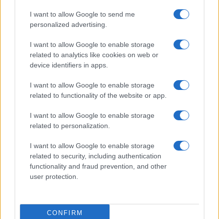
chiede quale sia il messaggio che viene trasmesso
I want to allow Google to send me
ai ragazzi.
personalized advertising.
I want to allow Google to enable storage
related to analytics like cookies on web or
Si noti, per concludere, che le sentenze “strane” –
device identifiers in apps.
almeno per chi scrive – si registrano ormai
I want to allow Google to enable storage
ovunque. In parecchi casi di rapina a mano
related to functionality of the website or app.
armata nei negozi
non è stato condannato il
criminale
che ha tentato il colpo, bensì
I want to allow Google to enable storage
related to personalization.
l’aggredito che ha manifestato un “eccesso di
difesa”.
I want to allow Google to enable storage
related to security, including authentication
functionality and fraud prevention, and other
Messaggi chiarissimi. L’insegnante non deve
user protection.
irritare i genitori dei bulli. Chi subisce una rapina
può anche reagire, ma soltanto in modo
soft
perché, altrimenti, in galera ci finisce lui (o lei),
CONFIRM