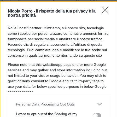
l’episodio rappresenta l’aspetto più strabiliante.
Nicola Porro -
Il rispetto della tua privacy è la
nostra priorità
Condannata è la professoressa: 15 giorni di
carcere, che ovviamente non sconta (anche
Noi e i nostri partner utilizziamo, sul nostro sito, tecnologie
perché nel frattempo ha raggiunto il
come i cookie per personalizzare contenuti e annunci, fornire
pensionamento). La sentenza, addirittura
funzionalità per social media e analizzare il nostro traffico.
Facendo clic di seguito si acconsente all'utilizzo di questa
confermata dalla Cassazione, si basa su un
tecnologia. Puoi cambiare idea e modificare le tue scelte sul
ragionamento che
più distorto di così non
consenso in qualsiasi momento ritornando su questo sito
potrebbe essere
.
Please note that this website/app uses one or more Google
services and may gather and store information including but
not limited to your visit or usage behaviour. You may click to
grant or deny consent to Google and its third-party tags to
Secondo il giudice, infatti, i docenti non possono
use your data for below specified purposes in below Google
rispondere con metodi “prepotenti” agli episodi di
consent section.
bullismo poiché essi “rafforzano il convincimento
che i rapporti relazionali (scolastici e sociali) sono
Personal Data Processing Opt Outs
decisi da rapporti di forza o di potere”. Non basta.
I want to opt-out of the Sharing of my