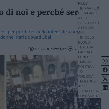
FILES
IL MARTEDÌ
o di noi e perché serve
DI CAPANEO,
A DIO
SPIACENTE E
A LI NIMICI
c per proibire il velo integrale, come in
SUI
e donne. Parla Souad Sbai
IN COLD
BLOOD
L’ALTRA
5.5k
Visualizzazioni
2
commenti
FACCIA DEL
LUNEDÌ
MINIMA
POLITICA
O,
AMERICA!
POLITICS
APP
THATCHER
SOVRANISTA