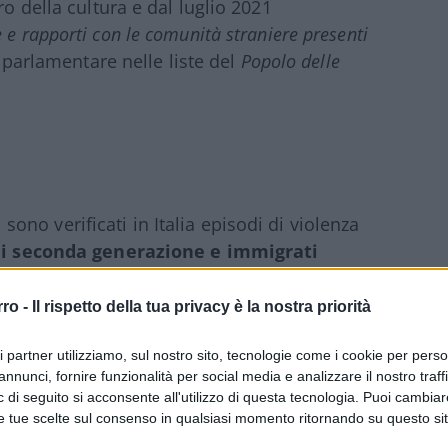
ro della cultura e dal luglio 2021
 e rapporti con le comunità straniere presenti
 parlamentare nelle liste del
Popolo delle
no verificati in Italia episodi di violenza
i seconda generazione e immigrati
rnazionale è stata accolta. Una forma di
, gli insulti rivolti da ragazzi nordafricani
rro -
Il rispetto della tua privacy è la nostra priorità
. L’ostilità e il disprezzo nei nostri
ri partner utilizziamo, sul nostro sito, tecnologie come i cookie per pers
ione di noi italiani come razzisti, fascisti e
annunci, fornire funzionalità per social media e analizzare il nostro traff
rsonalità politiche continuano a propagare.
 di seguito si acconsente all'utilizzo di questa tecnologia. Puoi cambiar
ici
hanno delle responsabilità? Sappiamo
e tue scelte sul consenso in qualsiasi momento ritornando su questo si
tra cultura gli imam nelle moschee italiane?