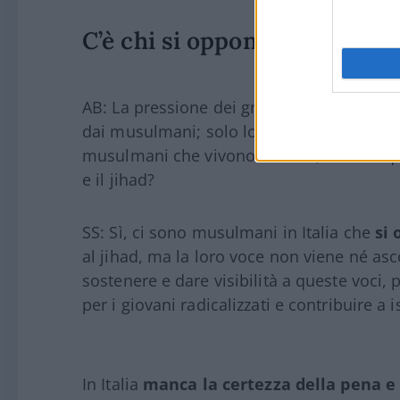
C’è chi si oppone
AB: La pressione dei gruppi integralisti,
dai musulmani; solo loro possono screditare
musulmani che vivono in Italia, ci sono qu
e il jihad?
SS: Sì, ci sono musulmani in Italia che
si
al jihad, ma la loro voce non viene né as
sostenere e dare visibilità a queste voci,
per i giovani radicalizzati e contribuire a 
In Italia
manca la certezza della pena e 