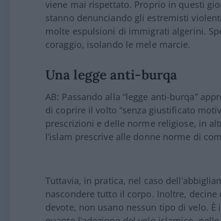
viene mai rispettato. Proprio in questi g
stanno denunciando gli estremisti violenti
molte espulsioni di immigrati algerini. Sp
coraggio, isolando le mele marcie.
Una legge anti-burqa
AB: Passando alla “legge anti-burqa” appro
di coprire il volto “senza giustificato mot
prescrizioni e delle norme religiose, in altr
l’islam prescrive alle donne norme di co
Tuttavia, in pratica, nel caso dell’abbiglia
nascondere tutto il corpo. Inoltre, decine
devote, non usano nessun tipo di velo. È i
quanto l’adozione del velo islamico, nelle