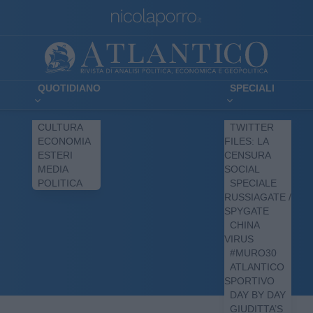
QUOTIDIANO
SPECIALI
CULTURA
TWITTER
ECONOMIA
FILES: LA
ESTERI
CENSURA
MEDIA
SOCIAL
POLITICA
SPECIALE
RUSSIAGATE /
SPYGATE
CHINA
VIRUS
#MURO30
ATLANTICO
SPORTIVO
DAY BY DAY
GIUDITTA’S