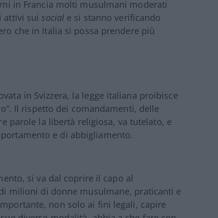
iorni in Francia molti musulmani moderati
 attivi sui
social
e si stanno verificando
ero che in Italia si possa prendere più
vata in Svizzera, la legge italiana proibisce
ivo”. Il rispetto dei comandamenti, delle
e parole la libertà religiosa, va tutelato, e
mportamento e di abbigliamento.
mento, si va dal coprire il capo al
 di milioni di donne musulmane, praticanti e
mportante, non solo ai fini legali, capire
 sue diverse modalità, abbia a che fare con