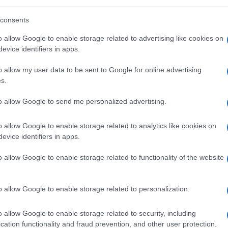
tare il fenomeno della militanza jihadista, è
sionale
. Questo include l’educazione, la
consents
o allow Google to enable storage related to advertising like cookies on
evice identifiers in apps.
o allow my user data to be sent to Google for online advertising
itorare e isolare le ideologie estremiste. È
s.
menti
che arrivano dall’estero, da paesi che
to allow Google to send me personalized advertising.
ul territorio italiano, come sta facendo
venzione della militanza jihadista deve
o allow Google to enable storage related to analytics like cookies on
e ideologie che possono attrarre i giovani.
evice identifiers in apps.
o allow Google to enable storage related to functionality of the website
irare a coinvolgere i giovani in attività che
nenza e identità
positiva all’interno della
o allow Google to enable storage related to personalization.
inoltre collaborare con le scuole, i centri di
rogrammi che affrontino non solo le cause
o allow Google to enable storage related to security, including
lismo.
cation functionality and fraud prevention, and other user protection.