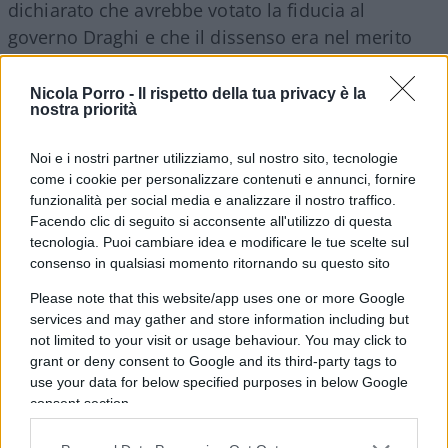
dichiarato che avrebbe votato la fiducia al
governo Draghi e che il dissenso era nel merito
del decreto aiuti.
Nicola Porro -
Il rispetto della tua privacy è la
nostra priorità
“
Mercoledì sarà la giornata decisiva
, non oggi.
Noi e i nostri partner utilizziamo, sul nostro sito, tecnologie
In Parlamento, alla luce del sole, tutte le forze
come i cookie per personalizzare contenuti e annunci, fornire
funzionalità per social media e analizzare il nostro traffico.
politiche dovranno dire agli italiani cosa
Facendo clic di seguito si acconsente all'utilizzo di questa
intendono fare”, ha dichiarato Franceschini al
tecnologia. Puoi cambiare idea e modificare le tue scelte sul
termine del Cdm.
consenso in qualsiasi momento ritornando su questo sito
Please note that this website/app uses one or more Google
“Ora ci sono cinque giorni per lavorare affinché il
services and may gather and store information including but
not limited to your visit or usage behaviour. You may click to
Parlamento
confermi la fiducia al governo
grant or deny consent to Google and its third-party tags to
Draghi
“, ha cinguettato
Enrico Letta
su
Twitter
.
use your data for below specified purposes in below Google
“Credo che sia
interesse di tutti che il governo
consent section.
prosegua
. Un interesse che sta maturando anche