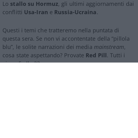
Lo
stallo su Hormuz
, gli ultimi aggiornamenti dai
conflitti
Usa-Iran
e
Russia-Ucraina
.
Questi i temi che tratteremo nella puntata di
questa sera. Se non vi accontentate della “pillola
blu”, le solite narrazioni dei media
mainstream
,
cosa state aspettando? Provate
Red Pill
. Tutti i
giovedì alle 23
su
NicolaPorro.it
,
Atlanticoquotidiano.it
e i rispettivi
canali
YouTube
:
@NicolaPorroZuppa
e
@atlanticoquotidiano
.
Democratici Usa sempre più
ostaggio degli islamo-