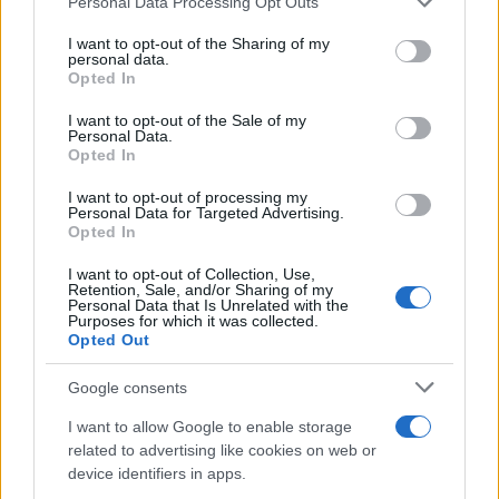
Personal Data Processing Opt Outs
con fortissime spinte che provengono da
ovunque, anche dalle parti sociali, dal mondo del
I want to opt-out of the Sharing of my
personal data.
lavoro, dall’Ue”.
Opted In
I want to opt-out of the Sale of my
Personal Data.
Opted In
In una nota il Pd fa sapere che il partito è “al
lavoro perché mercoledì alle Camere si ricrei la
I want to opt-out of processing my
Personal Data for Targeted Advertising.
maggioranza e il governo Draghi possa ripartire”.
Opted In
I want to opt-out of Collection, Use,
Anche il ministro
Luigi Di Maio
si associa:
Retention, Sale, and/or Sharing of my
Personal Data that Is Unrelated with the
“Lavoriamo affinché mercoledì in aula emerga una
Purposes for which it was collected.
Opted Out
solida maggioranza a sostegno di
questo
governo.
È il momento della maturità e del senso di
Google consents
responsabilità”.
I want to allow Google to enable storage
related to advertising like cookies on web or
device identifiers in apps.
Insomma, appare evidente che si sta parlando di