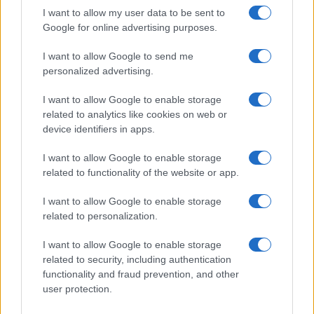
questa
maggioranza e di
questo
governo, non di
I want to allow my user data to be sent to
altro, della “conferma” della fiducia al governo
Google for online advertising purposes.
Draghi, non di un
Draghi-bis
senza 5 Stelle,
I want to allow Google to send me
evocato solo da
Matteo Renzi
.
personalized advertising.
I want to allow Google to enable storage
E in questi cinque giorni, il vasto partito della
related to analytics like cookies on web or
stabilità, guidato dal Pd, produrrà il massimo
device identifiers in apps.
sforzo. Le pressioni su Conte e i 5 Stelle saranno
I want to allow Google to enable storage
enormi e si sono già manifestate ieri: Bruxelles,
related to functionality of the website or app.
Confindustria, Vaticano, spread.
I want to allow Google to enable storage
related to personalization.
Una pantomima
I want to allow Google to enable storage
Davanti alla volontà manifestata dal premier di
related to security, including authentication
andarsene, e quindi alla prospettiva di
functionality and fraud prevention, and other
user protection.
determinare la fine anticipata della legislatura,
la
palla è di nuovo nel campo dei 5 Stelle
. Ma