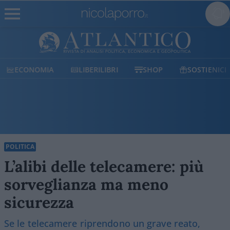
ECONOMIA
LIBERILIBRI
SHOP
SOSTIENICI
POLITICA
L’alibi delle telecamere: più
sorveglianza ma meno
sicurezza
Se le telecamere riprendono un grave reato,