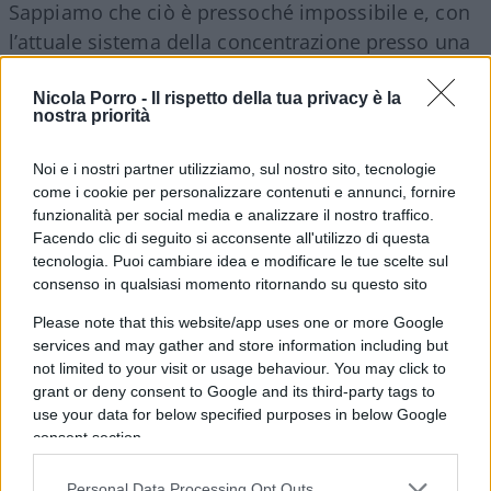
Sappiamo che ciò è pressoché impossibile e, con
l’attuale sistema della concentrazione presso una
centrale operativa dei flussi video di decine o
centinaia di telecamere installate in un luogo
Nicola Porro -
Il rispetto della tua privacy è la
nostra priorità
grande ed aperto come una stazione ferroviaria, i
tempi d’intervento, anche ammesso che gli
Noi e i nostri partner utilizziamo, sul nostro sito, tecnologie
operatori di turno s’accorgano immediatamente
come i cookie per personalizzare contenuti e annunci, fornire
che sta succedendo qualcosa di anormale, sono
funzionalità per social media e analizzare il nostro traffico.
Facendo clic di seguito si acconsente all'utilizzo di questa
decisamente troppo lunghi.
tecnologia. Puoi cambiare idea e modificare le tue scelte sul
consenso in qualsiasi momento ritornando su questo sito
Non dico nulla di straordinario o sovversivo
Please note that this website/app uses one or more Google
quando affermo che, tanto nei piccoli centri
services and may gather and store information including but
quanto nelle grandi città, una volta lanciato
not limited to your visit or usage behaviour. You may click to
grant or deny consent to Google and its third-party tags to
l’allarme passano
almeno cinque o più minuti
use your data for below specified purposes in below Google
prima dell’arrivo dei soccorsi e tutti, prima o poi,
consent section.
lo abbiamo sperimentato personalmente.
Personal Data Processing Opt Outs