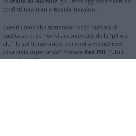
Lo
stallo su Hormuz
, gli ultimi aggiornamenti dai
conflitti
Usa-Iran
e
Russia-Ucraina
.
Questi i temi che tratteremo nella puntata di
questa sera. Se non vi accontentate della “pillola
blu”, le solite narrazioni dei media
mainstream
,
cosa state aspettando? Provate
Red Pill
. Tutti i
giovedì alle 23
su
NicolaPorro.it
,
Atlanticoquotidiano.it
e i rispettivi
canali
YouTube
:
@NicolaPorroZuppa
e
@atlanticoquotidiano
.
Democratici Usa sempre più
ostaggio degli islamo-
comunisti