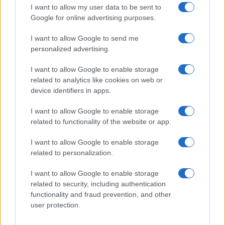
Ancora una volta, la politica ha le sue massime
I want to allow my user data to be sent to
colpe, vuoi perché per decenni ha flirtato con
Google for online advertising purposes.
quelli allergici alle divise in genere e che dà
I want to allow Google to send me
volentieri un voto a chi si dichiari
“nonviolento”
,
personalized advertising.
vuoi perché l’andazzo generale degli ultimi anni è
I want to allow Google to enable storage
tutto orientato
“al sociale”
più che alla sicurezza,
related to analytics like cookies on web or
senza la quale, di socialmente utile si fa ben poco,
device identifiers in apps.
anzi si generano
altri soggetti da assistere
e
I want to allow Google to enable storage
pure a caro prezzo.
related to functionality of the website or app.
Anni fa, mi pare fosse il governo Berlusconi, ma
I want to allow Google to enable storage
related to personalization.
non importa chi fosse, venne istituita la figura del
“
poliziotto di quartiere
”, ma anche
I want to allow Google to enable storage
quell’esperimento durò poco e, alla fine, quella
related to security, including authentication
functionality and fraud prevention, and other
figura era vista più con funzioni sociali, tipo il
user protection.
carabiniere che la vecchietta chiama per nome per
farsi scaricare la borsa della spesa, e non già