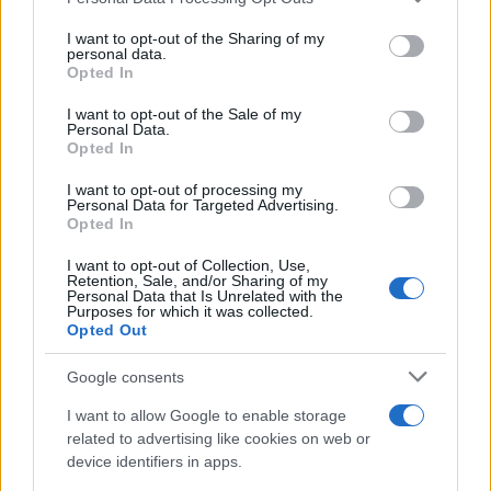
Meno agenti
I want to opt-out of the Sharing of my
personal data.
Opted In
I want to opt-out of the Sale of my
Premessi questi dati di fatto, che, tuttavia, non
Personal Data.
trovano rapido ed universale rimedio, e ciò sia
Opted In
ben sottolineato, possiamo però affermare che
I want to opt-out of processing my
stiamo sbagliando di grosso
laddove, per una
Personal Data for Targeted Advertising.
Opted In
serie di motivi legati alla praticità ed alla carenza
di personale in primis, stiamo togliendo uomini in
I want to opt-out of Collection, Use,
Retention, Sale, and/or Sharing of my
divisa a sorvegliare e pattugliare almeno i luoghi
Personal Data that Is Unrelated with the
Purposes for which it was collected.
pubblici ove si verifica la maggior parte dei piccoli
Opted Out
e grandi delitti che vediamo ogni giorno in
Google consents
televisione.
I want to allow Google to enable storage
related to advertising like cookies on web or
Le colpe della politica
device identifiers in apps.