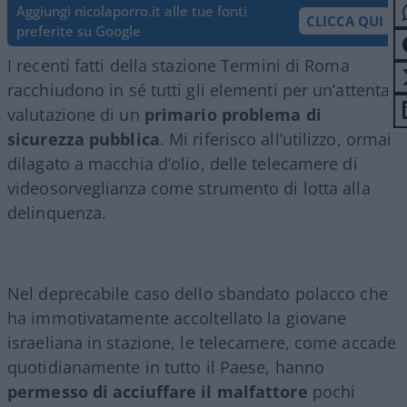
Aggiungi nicolaporro.it alle tue fonti
CLICCA QUI
preferite su Google
I recenti fatti della stazione Termini di Roma
racchiudono in sé tutti gli elementi per un’attenta
valutazione di un
primario problema di
sicurezza pubblica
. Mi riferisco all’utilizzo, ormai
dilagato a macchia d’olio, delle telecamere di
videosorveglianza come strumento di lotta alla
delinquenza.
Nel deprecabile caso dello sbandato polacco che
ha immotivatamente accoltellato la giovane
israeliana in stazione, le telecamere, come accade
quotidianamente in tutto il Paese, hanno
permesso di acciuffare il malfattore
pochi