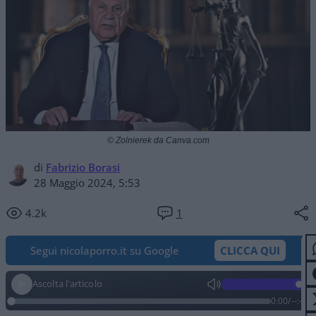
© Zolnierek da Canva.com
di
Fabrizio Borasi
28 Maggio 2024, 5:53
4.2k
1
Segui nicolaporro.it su Google
CLICCA QUI
Ascolta l'articolo
0:00
/
--:--