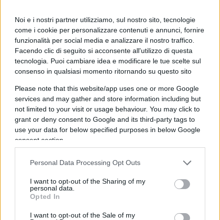
giudice
: nonostante le importanti riforme in tal
Noi e i nostri partner utilizziamo, sul nostro sito, tecnologie
senso del codice di procedura penale del 1988,
come i cookie per personalizzare contenuti e annunci, fornire
nel nostro Paese non si è ancora affermato il
funzionalità per social media e analizzare il nostro traffico.
principio che il ruolo del pubblico ministero
Facendo clic di seguito si acconsente all'utilizzo di questa
rientra a tutti gli effetti nel potere esecutivo e che
tecnologia. Puoi cambiare idea e modificare le tue scelte sul
consenso in qualsiasi momento ritornando su questo sito
è al potere esecutivo, ovviamente con tutte le
garanzie di indipendenza che richiede una
Please note that this website/app uses one or more Google
services and may gather and store information including but
funzione tanto importante e delicata, che
not limited to your visit or usage behaviour. You may click to
dovrebbe fare capo la direzione della sua azione
grant or deny consent to Google and its third-party tags to
(l’esempio francese valga ancora come
use your data for below specified purposes in below Google
testimonianza di tale impostazione).
consent section.
Personal Data Processing Opt Outs
Solo in tal modo, con una separazione non solo
I want to opt-out of the Sharing of my
delle carriere, ma a monte dei ruoli e della
personal data.
posizione nel sistema dei poteri pubblici tra
Opted In
accusatore e giudice verrebbe a realizzarsi a pieno
I want to opt-out of the Sale of my