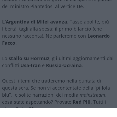
del ministro Piantedosi al vertice Ue.
L’Argentina di Milei avanza
. Tasse abolite, più
libertà, tagli alla spesa: il primo bilancio (che
nessuno racconta). Ne parleremo con
Leonardo
Facco
.
Lo
stallo su Hormuz
, gli ultimi aggiornamenti dai
conflitti
Usa-Iran
e
Russia-Ucraina
.
Questi i temi che tratteremo nella puntata di
questa sera. Se non vi accontentate della “pillola
blu”, le solite narrazioni dei media
mainstream
,
cosa state aspettando? Provate
Red Pill
. Tutti i
giovedì alle 23
su
NicolaPorro.it
,
Atlanticoquotidiano.it
e i rispettivi