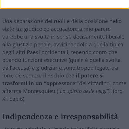
tutela dei propri diritti.
Una separazione dei ruoli e della posizione nello
stato tra giudice ed accusatore a mio parere
darebbe una svolta in senso decisamente liberale
alla giustizia penale, avvicinandola a quella tipica
degli altri Paesi occidentali, tenendo conto che
quando funzioni esecutive (quale è quella svolta
dall’accusa) e giudiziarie sono troppo legate tra
loro, c’è sempre il rischio che
il potere si
trasformi in un “oppressore”
del cittadino, come
afferma Montesquieu (
“Lo spirito delle leggi”
, libro
XI, cap.6).
Indipendenza e irresponsabilità