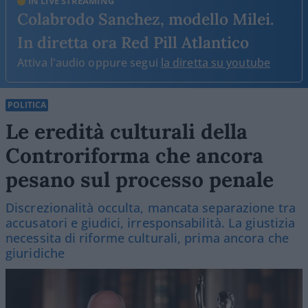
IN LIVE STREAMING
Colabrodo Sanchez, modello Milei.
In diretta ora Red Pill Atlantico
Attiva l'audio oppure segui
la diretta su youtube
POLITICA
Le eredità culturali della
Controriforma che ancora
pesano sul processo penale
Discrezionalità occulta, mancata separazione tra
accusatori e giudici, irresponsabilità. La giustizia
necessita di riforme culturali, prima ancora che
giuridiche