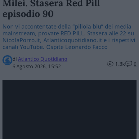
Milei. Stasera Red Pill
episodio 90
Non vi accontentate della “pillola blu” dei media
mainstream, provate RED PILL. Stasera alle 22 su
NicolaPorro.it, Atlanticoquotidiano.it e i rispettivi
canali YouTube. Ospite Leonardo Facco
di
Atlantico Quotidiano
1.3k
0
6 Agosto 2026, 15:52