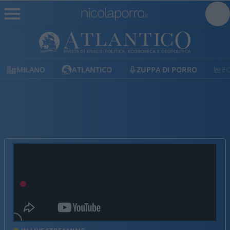
MILANO
ATLANTICO
ZUPPA DI PORRO
E