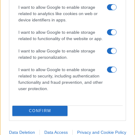
funzionari ecclesiastici contrapposti, ma uniti
I want to allow Google to enable storage
related to analytics like cookies on web or
dallo scopo di verificare l’effettiva santità del
device identifiers in apps.
candidato agli altari.
I want to allow Google to enable storage
related to functionality of the website or app.
Ancora oggi molti (anche se non tutti) giudici
penali non vedono il loro ruolo come quello di un
I want to allow Google to enable storage
arbitro tra accusa e difesa, come accade nel
related to personalization.
processo “accusatorio” di tipo anglosassone, dove
I want to allow Google to enable storage
la decisione finale spetta peraltro ad una giuria
related to security, including authentication
indipendente, ma come quello di un revisore che,
functionality and fraud prevention, and other
user protection.
pur tenendo conto delle osservazioni della difesa,
si limita a
controllare la legittimità dell’attività
dell’accusa
, una posizione culturale che finisce
CONFIRM
ovviamente per danneggiare i privati interessati la
cui posizione finisce per essere messa per tanti
aspetti in secondo piano dal punto di vista della
Data Deletion
Data Access
Privacy and Cookie Policy