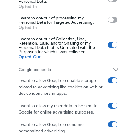
il principio secondo cui quest’ultimo deve essere
Personal Data.
Opted In
“terzo”,
equidistante tra accusa e difesa
.
I want to opt-out of processing my
Personal Data for Targeted Advertising.
Opted In
Una realtà che non è ancora stata attuata nel
I want to opt-out of Collection, Use,
Retention, Sale, and/or Sharing of my
nostro Paese, anche in questo caso a causa di una
Personal Data that Is Unrelated with the
Purposes for which it was collected.
eredità culturale lasciata dalla controriforma
,
Opted Out
quella del processo “inquisitorio” nel quale le
funzioni di giudice e di accusatore, o venivano
Google consents
svolte dalla stessa persona oppure da due
I want to allow Google to enable storage
funzionari formalmente distinti, ma pur sempre
related to advertising like cookies on web or
device identifiers in apps.
culturalmente legati (al di là spesso delle migliori
intenzioni) dal fatto di essere colleghi, e uniti dallo
I want to allow my user data to be sent to
scopo comune delle ricerca della (spesso illusoria)
Google for online advertising purposes.
verità processuale, come accadeva ad esempio
I want to allow Google to send me
anche nel processo di canonizzazione dei santi al
personalized advertising.
defensor fidei
e all’avvocato del diavolo, entrambi