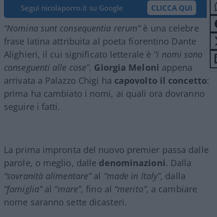
Segui nicolaporro.it su Google
CLICCA QUI
“Nomina sunt consequentia rerum”
è una celebre
frase latina attribuita al poeta fiorentino Dante
Alighieri, il cui significato letterale è
“i nomi sono
conseguenti alle cose”
.
Giorgia Meloni
appena
arrivata a Palazzo Chigi ha
capovolto il concetto
:
prima ha cambiato i nomi, ai quali ora dovranno
seguire i fatti.
La prima impronta del nuovo premier passa dalle
parole, o meglio, dalle
denominazioni
. Dalla
“sovranità alimentare”
al
“made in Italy”
, dalla
“famiglia”
al
“mare”
, fino al
“merito”
, a cambiare
nome saranno sette dicasteri.