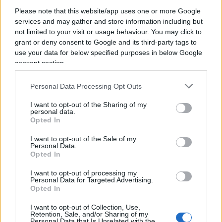
Please note that this website/app uses one or more Google
services and may gather and store information including but
La loro concezione di istruzione resta ancorata ad
not limited to your visit or usage behaviour. You may click to
un principio di uguaglianza che invece di agire
grant or deny consent to Google and its third-party tags to
use your data for below specified purposes in below Google
correttamente sui punti di partenza, per mitigare
consent section.
gli effetti delle differenze socio-economiche tra le
famiglie degli alunni, agisce durante il loro
Personal Data Processing Opt Outs
percorso educativo. Un’egualitarismo il cui effetto
I want to opt-out of the Sharing of my
è quello di
livellare la società verso il basso
,
personal data.
Opted In
ampliando così le diseguaglianze tra gli studenti
invece di colmarle.
I want to opt-out of the Sale of my
Personal Data.
Opted In
Arma dei meno abbienti
I want to opt-out of processing my
Personal Data for Targeted Advertising.
Opted In
In una
intervista
ad
Atlantico Quotidiano
, il
I want to opt-out of Collection, Use,
Retention, Sale, and/or Sharing of my
professor
Luca Ricolfi
offre una risposta chiara
Personal Data that Is Unrelated with the