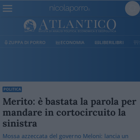
ECONOMIA
LIBERILIBRI
SHOP
SOSTIENICI
POLITICA
Merito: è bastata la parola per
mandare in cortocircuito la
sinistra
Mossa azzeccata del governo Meloni: lancia un