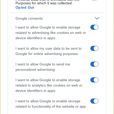
Purposes for which it was collected.
sul tema del merito e smaschera tutte le ipocrisie
Opted Out
dei partiti di sinistra. Il difetto primario del nostro
sistema scolastico, spiega il professore, sta nel
Google consents
credere che
l’abbassamento degli standard
,
I want to allow Google to enable storage
tenacemente perseguito dalle forze progressiste
related to advertising like cookies on web or
negli ultimi sessant’anni, sia una strategia che
device identifiers in apps.
favorisce i ceti popolari.
I want to allow my user data to be sent to
Google for online advertising purposes.
È vero l’opposto:
l’abbassamento amplia le
I want to allow Google to send me
disuguaglianze
. Ricordando la battaglia del 1962
personalized advertising.
contro il latino, il sociologo mostra la discrasia tra
I want to allow Google to enable storage
la sinistra di Antonio Gramsci, a favore della
related to analytics like cookies on web or
cultura alta come strumento di emancipazione dei
device identifiers in apps.
ceti popolari, e la posizione post-sessantottina del
Partito democratico.
I want to allow Google to enable storage
related to functionality of the website or app.