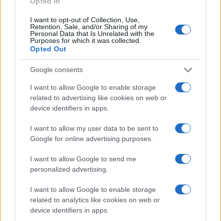
Opted In
I want to opt-out of Collection, Use,
Retention, Sale, and/or Sharing of my
Personal Data that Is Unrelated with the
Disuguaglianza non è sinonimo di
Purposes for which it was collected.
Opted Out
povertà
Google consents
di
Matteo Milanesi
3.6k
I want to allow Google to enable storage
10 Aprile 2021, 4:01
related to advertising like cookies on web or
device identifiers in apps.
I want to allow my user data to be sent to
Google for online advertising purposes.
I want to allow Google to send me
personalized advertising.
nicolaporro.it
I want to allow Google to enable storage
related to analytics like cookies on web or
device identifiers in apps.