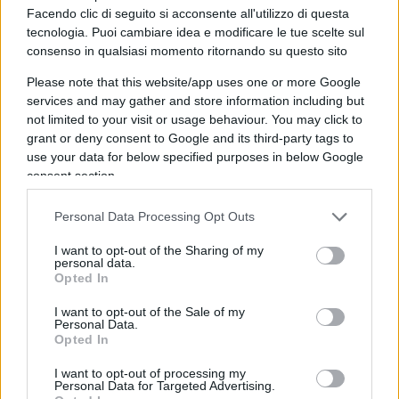
Facendo clic di seguito si acconsente all'utilizzo di questa
tecnologia. Puoi cambiare idea e modificare le tue scelte sul
consenso in qualsiasi momento ritornando su questo sito
Please note that this website/app uses one or more Google
Merito: è bastata la parola per
services and may gather and store information including but
mandare in cortocircuito la sinistra
not limited to your visit or usage behaviour. You may click to
grant or deny consent to Google and its third-party tags to
use your data for below specified purposes in below Google
di
William Zanellato
3.9k
consent section.
1 Novembre 2022, 5:53
Personal Data Processing Opt Outs
I want to opt-out of the Sharing of my
personal data.
Opted In
I want to opt-out of the Sale of my
Personal Data.
Opted In
nicolaporro.it
I want to opt-out of processing my
Personal Data for Targeted Advertising.