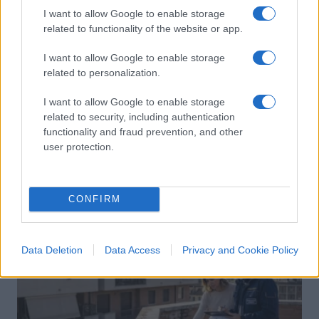
I want to allow Google to enable storage
related to functionality of the website or app.
L’unica disuguaglianza reale è quella
generazionale. E l’unica ricetta è più
I want to allow Google to enable storage
libertà
related to personalization.
I want to allow Google to enable storage
di
Davide Maramotti
related to security, including authentication
3.6k
16 Aprile 2020, 4:04
functionality and fraud prevention, and other
user protection.
IL PIÙ LETTO DEL MESE
CONFIRM
Data Deletion
Data Access
Privacy and Cookie Policy