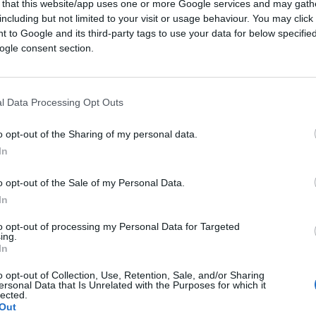
 that this website/app uses one or more Google services and may gath
ato
including but not limited to your visit or usage behaviour. You may click 
 to Google and its third-party tags to use your data for below specifi
ogle consent section.
i divide nella
sinistra dei duri e puri
, che
 bella”
, e nell’altra sedicente riformista: i
l Data Processing Opt Outs
ente di cui fanno parte, rinnegando perfino
lo della Nato, e restano fatalmente attratti
o opt-out of the Sharing of my personal data.
ladimir:
“Almeno lì è tutto chiaro”
, come si
In
te anche alla destra più cogliona.
o opt-out of the Sale of my Personal Data.
In
ari e alla ragnatela di potere che va dalla
to opt-out of processing my Personal Data for Targeted
cnocrazia screditata da Silicon Valley. Ma
ing.
lazione,
stessa pretesa di controllo
,
In
o opt-out of Collection, Use, Retention, Sale, and/or Sharing
ersonal Data that Is Unrelated with the Purposes for which it
lected.
Out