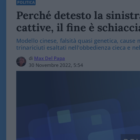
POLITICA
Perché detesto la sinistr
cattive, il fine è schiacc
Modello cinese, falsità quasi genetica, cause
trinariciuti esaltati nell'obbedienza cieca e ne
di
Max Del Papa
30 Novembre 2022, 5:54