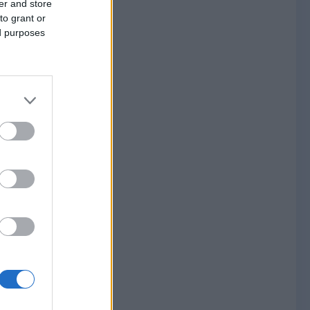
er and store
to grant or
ed purposes