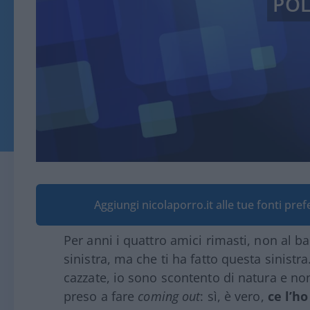
POL
Aggiungi nicolaporro.it alle tue fonti pre
Per anni i quattro amici rimasti, non al ba
sinistra, ma che ti ha fatto questa sinistr
cazzate, io sono scontento di natura e n
preso a fare
coming out
: sì, è vero,
ce l’ho