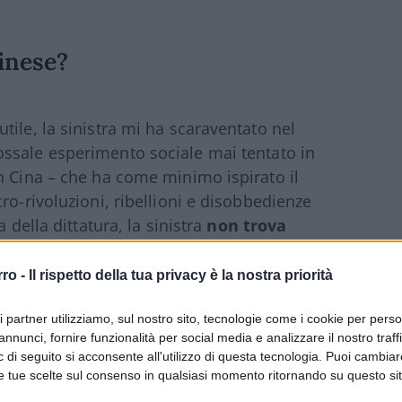
cinese?
ile, la sinistra mi ha scaraventato nel
olossale esperimento sociale mai tentato in
n Cina – che ha come minimo ispirato il
ro-rivoluzioni, ribellioni e disobbedienze
 della dittatura, la sinistra
non trova
i suoi
mammasantissima
, i
consigliori
, i
tere:
anche noi, anche noi
.
rro -
Il rispetto della tua privacy è la nostra priorità
ri partner utilizziamo, sul nostro sito, tecnologie come i cookie per pers
forze sconsiderate e vigliacche, da una
annunci, fornire funzionalità per social media e analizzare il nostro traff
,
sempre meno costituzionale
, dall’altra il
 di seguito si acconsente all'utilizzo di questa tecnologia. Puoi cambiar
iminato.
e tue scelte sul consenso in qualsiasi momento ritornando su questo si