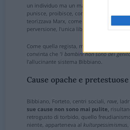
un individuo ma un mattone nel muro dell
punisce, proibisce, consente, orienta, deci
teorizzava Marx, come auspicava lo stesso
perversione, l’unica libertà essendo quella
Come quella regista, madre di un politico d
convinta che
“i bambini non sono dei genito
l’allucinante sistema Bibbiano.
Cause opache e pretestuose
Bibbiano, Forteto, centri sociali,
rave
, lad
sue cause non sono mai pulite,
risulta
retrogusto di torbido, quello freudianismo
niente, apparteneva al
kulturpessimismus
,