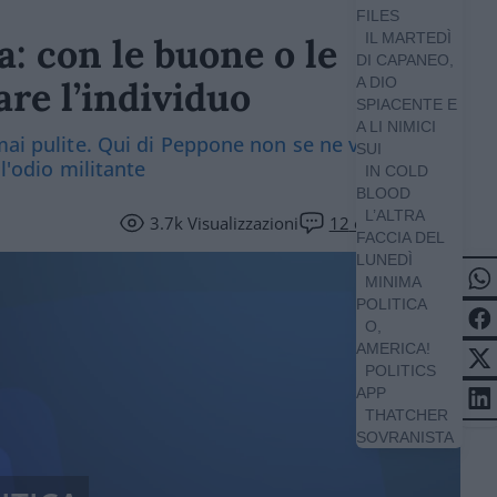
FILES
IL MARTEDÌ
a: con le buone o le
DI CAPANEO,
iare l’individuo
A DIO
SPIACENTE E
A LI NIMICI
 mai pulite. Qui di Peppone non se ne vedono,
SUI
ll'odio militante
IN COLD
BLOOD
L’ALTRA
3.7k
Visualizzazioni
12
commenti
FACCIA DEL
LUNEDÌ
MINIMA
POLITICA
O,
AMERICA!
POLITICS
APP
THATCHER
SOVRANISTA