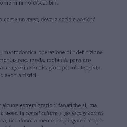
 come minimo discutibili.
rto come un
must
, dovere sociale anziché
i
, mastodontica operazione di ridefinizione
imentazione, moda, mobilità, pensiero
ta a ragazzine in disagio o piccole teppiste
lavori artistici.
alcune estremizzazioni fanatiche sì, ma
 la
woke
, la
cancel culture
, il
politically correct
ica
, uccidono la mente per piegare il corpo.