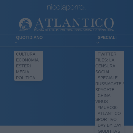
QUOTIDIANO
SPECIALI
CULTURA
TWITTER
ECONOMIA
FILES: LA
ESTERI
CENSURA
MEDIA
SOCIAL
POLITICA
SPECIALE
RUSSIAGATE /
SPYGATE
CHINA
VIRUS
#MURO30
ATLANTICO
SPORTIVO
DAY BY DAY
GIUDITTA’S