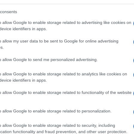
 sinistra resta
devota all’insegnamento
consents
e la mafia culturale e mediatica che,
intesta titolo, dunque merito, per infilarsi
o allow Google to enable storage related to advertising like cookies on
evice identifiers in apps.
potere, occupare ogni spazio e far fuori
i animalesco
, o demoniaco, rivendicato
o allow my user data to be sent to Google for online advertising
.
s.
to allow Google to send me personalized advertising.
classica e
barricadera
e quella modernista
e
non vanno per il sottile, per loro una sana
o allow Google to enable storage related to analytics like cookies on
mpre l’opzione migliore, gli altri
la
evice identifiers in apps.
sufflano in dosi omeopatiche o vaccinali con
o allow Google to enable storage related to functionality of the website
ture punitive, le vocali invertiti, gli
o allow Google to enable storage related to personalization.
o allow Google to enable storage related to security, including
re come dico io, tu devi credere che non sei
cation functionality and fraud prevention, and other user protection.