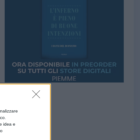
onalizzare
ico.
e idea e
to