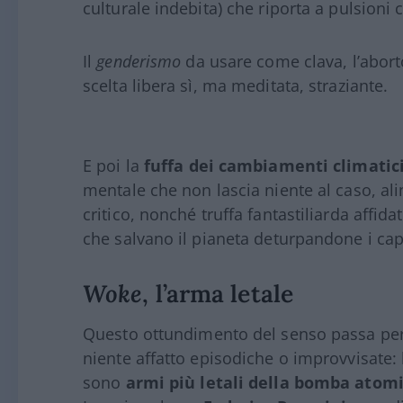
culturale indebita) che riporta a pulsioni
Il
genderismo
da usare come clava, l’abo
scelta libera sì, ma meditata, straziante.
E poi la
fuffa dei cambiamenti climatic
mentale che non lascia niente al caso, al
critico, nonché truffa fantastiliarda affida
che salvano il pianeta deturpandone i capo
Woke
, l’arma letale
Questo ottundimento del senso passa per 
niente affatto episodiche o improvvisate:
sono
armi più letali della bomba atom