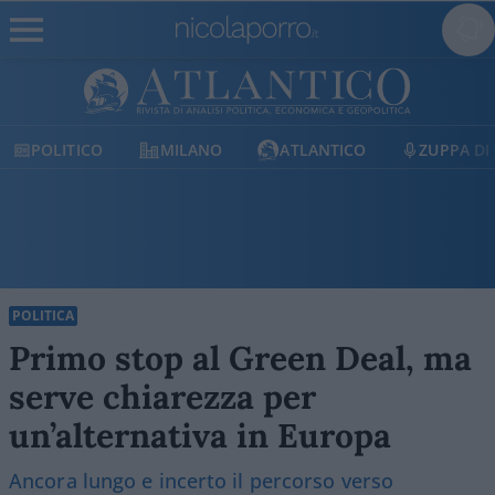
MILANO
ATLANTICO
ZUPPA DI PORRO
E
POLITICA
Primo stop al Green Deal, ma
serve chiarezza per
un’alternativa in Europa
Ancora lungo e incerto il percorso verso