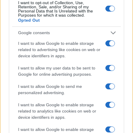
I want to opt-out of Collection, Use,
maggioranza?
Retention, Sale, and/or Sharing of my
Personal Data that Is Unrelated with the
Purposes for which it was collected.
Opted Out
Troppo poco e troppo presto per dare per sfaldata
Google consents
la cosiddetta
“maggioranza Ursula”
. Il
I want to allow Google to enable storage
comportamento del PPE in quest’ultima parte di
related to advertising like cookies on web or
device identifiers in apps.
legislatura europea può effettivamente essere
dettato dall’esigenza di preparare il terreno per un
I want to allow my user data to be sent to
nuovo corso politico, oppure dalla volontà
Google for online advertising purposes.
dell’ambizioso capogruppo
Manfred Weber
di
I want to allow Google to send me
lanciare un segnale
agli attuali partner di
personalized advertising.
coalizione a Bruxelles, il colpo di partenza delle
I want to allow Google to enable storage
trattative per la nuova Commissione.
related to analytics like cookies on web or
device identifiers in apps.
I gruppi conservatori, di cui fanno parte
Fratelli
I want to allow Google to enable storage
d’Italia
e Lega, dovranno quindi
esigere