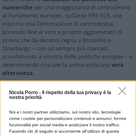
numeriche
per una maggioranza di centrodestra
al Parlamento europeo, sull’asse PPE-ECR, che
esprima una Commissione di centrodestra,
ponendo fine al vero e proprio agglomerato di
potere che da decenni regna a Bruxelles e
Strasburgo – con un sempre più marcato
scivolamento a sinistra delle politiche europee – e
determinando così per la prima volta una
vera
alternanza
.
L’incognita PPE
Nicola Porro -
Il rispetto della tua privacy è la
nostra priorità
Noi e i nostri partner utilizziamo, sul nostro sito, tecnologie
Condizione necessaria, ovviamente, lo
come i cookie per personalizzare contenuti e annunci, fornire
sganciamento del PPE
dai Socialisti. Un
funzionalità per social media e analizzare il nostro traffico.
passaggio ad oggi nient’affatto scontato, anche se
Facendo clic di seguito si acconsente all'utilizzo di questa