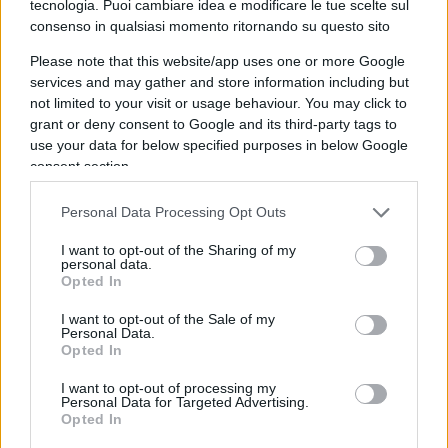
tecnologia. Puoi cambiare idea e modificare le tue scelte sul
il momento sembra favorevole come mai prima
consenso in qualsiasi momento ritornando su questo sito
d’ora, perché (1) in Germania è finita la lunga
esperienza delle
Grandi Coalizioni
guidate da
Please note that this website/app uses one or more Google
services and may gather and store information including but
Angela Merkel
e la CDU di
Friedrich Merz
, oggi
not limited to your visit or usage behaviour. You may click to
all’opposizione a Berlino, è molto diversa da
grant or deny consent to Google and its third-party tags to
quella della ex cancelliera ed è incalzata da destra
use your data for below specified purposes in below Google
consent section.
dal partito AfD; (2) in Spagna, Grecia e anche in
Francia, oltre che in Italia, la destra sembra avere
Personal Data Processing Opt Outs
il vento in poppa.
I want to opt-out of the Sharing of my
personal data.
Il pareggio nella votazione di martedì in
Opted In
Commissione Ambiente sulla legge per il
I want to opt-out of the Sale of my
Personal Data.
“ripristino della natura”
è stato determinato dalla
Opted In
saldatura tra il PPE e i gruppi di destra come ECR
I want to opt-out of processing my
e Id, ma anche dalla convergenza dei liberali
Personal Data for Targeted Advertising.
olandesi. Sono iniziate, come alcuni hanno
Opted In
osservato, le
prove generali
per una nuova