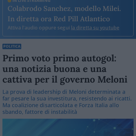
IN LIVE STREAMING
Colabrodo Sanchez, modello Milei.
In diretta ora Red Pill Atlantico
Attiva l'audio oppure segui
la diretta su youtube
POLITICA
Primo voto primo autogol:
una notizia buona e una
cattiva per il governo Meloni
La prova di leadership di Meloni determinata a
far pesare la sua investitura, resistendo ai ricatti.
Ma coalizione disarticolata e Forza Italia allo
sbando, fattore di instabilità