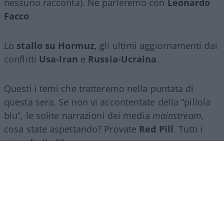
nessuno racconta). Ne parleremo con
Leonardo
Facco
.
Lo
stallo su Hormuz
, gli ultimi aggiornamenti dai
conflitti
Usa-Iran
e
Russia-Ucraina
.
Questi i temi che tratteremo nella puntata di
questa sera. Se non vi accontentate della “pillola
blu”, le solite narrazioni dei media
mainstream
,
cosa state aspettando? Provate
Red Pill
. Tutti i
giovedì alle 23
su
NicolaPorro.it
,
Atlanticoquotidiano.it
e i rispettivi
canali
YouTube
:
@NicolaPorroZuppa
e
@atlanticoquotidiano
.