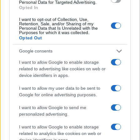
Personal Data for Targeted Advertising.
condizioni politiche
. Anche allo stesso Pd
Opted In
conviene che il governo di centrodestra parta e,
I want to opt-out of Collection, Use,
semmai, constatarne il fallimento, così da
Retention, Sale, and/or Sharing of my
presentarsi come “salvatore della patria”. Non
Personal Data that Is Unrelated with the
Purposes for which it was collected.
crediamo che dalle parti del Nazareno muoiano
Opted Out
dalla voglia di riprendersi subito il cerino (e che
Google consents
cerino!).
I want to allow Google to enable storage
related to advertising like cookies on web or
Questo vantaggio però non durerà per sempre,
device identifiers in apps.
per questo
Giorgia Meloni
deve approfittarne sin
I want to allow my user data to be sent to
d’ora,
resistendo a ricatti e prevaricazioni
come
Google for online advertising purposes.
ha fatto ieri.
I want to allow Google to send me
personalized advertising.
Il nodo Salvini
I want to allow Google to enable storage
Uno dei nodi più delicati da sciogliere sarà il ruolo
related to analytics like cookies on web or
di
Matteo Salvini
nel governo. Al contrario del
device identifiers in apps.