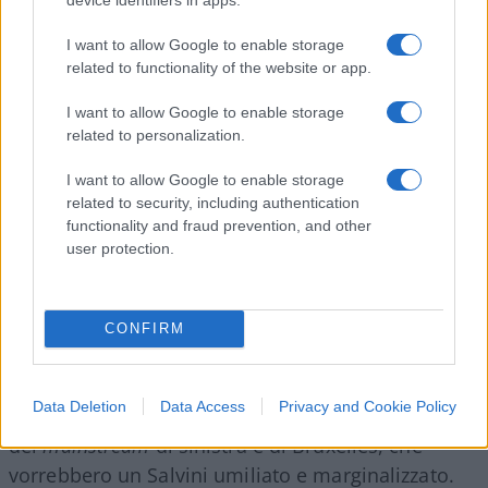
caso Ronzulli, qui a nostro avviso è interesse della
I want to allow Google to enable storage
Meloni non avere un approccio punitivo o
related to functionality of the website or app.
diffidente. Primo, perché il leader della Lega ha il
I want to allow Google to enable storage
controllo della stragrande maggioranza delle
related to personalization.
truppe parlamentari leghiste. Dunque,
meglio
tenerselo stretto
, e instaurare un dialogo diretto
I want to allow Google to enable storage
con lui in Cdm, piuttosto che averlo distante e
related to security, including authentication
functionality and fraud prevention, and other
rancoroso.
user protection.
Secondo, perché negare a Salvini il Viminale, non
essendoci sostanziali divergenze programmatiche
CONFIRM
con la Lega in materia di sicurezza e
immigrazione, manderebbe un segnale sbagliato.
Data Deletion
Data Access
Privacy and Cookie Policy
Vorrebbe dire piegarsi
ai veti dell’opposizione,
del
mainstream
di sinistra e di Bruxelles, che
vorrebbero un Salvini umiliato e marginalizzato.