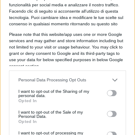
La buona notizia arrivata ieri dal Senato è che
funzionalità per social media e analizzare il nostro traffico.
Facendo clic di seguito si acconsente all'utilizzo di questa
Giorgia Meloni
sembra
consapevole della forte
tecnologia. Puoi cambiare idea e modificare le tue scelte sul
investitura popolare
ricevuta e abbia tutta
consenso in qualsiasi momento ritornando su questo sito
l’intenzione di farla pesare. Sicuramente nei
Please note that this website/app uses one or more Google
confronti degli alleati, vedremo se anche nei
services and may gather and store information including but
confronti del Quirinale.
not limited to your visit or usage behaviour. You may click to
grant or deny consent to Google and its third-party tags to
use your data for below specified purposes in below Google
L’
enorme vantaggio
che dovrebbe sfruttare sin
consent section.
da subito, infatti, che né i giallo-verdi né Lega e
Forza Italia nel governo Draghi hanno avuto, è che
Personal Data Processing Opt Outs
nessuno oggi
– né gli alleati né il Colle – si può
I want to opt-out of the Sharing of my
permettere di presentarsi agli italiani e giustificare
personal data.
Opted In
la mancata nascita di un governo Meloni, o una
sua troppo precoce dipartita.
I want to opt-out of the Sale of my
Personal Data.
Opted In
Oltre che i numeri,
non ne vediamo le
I want to opt-out of processing my