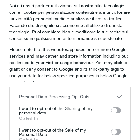
nel rispetto delle forme, le nostre libertà
Noi e i nostri partner utilizziamo, sul nostro sito, tecnologie
come i cookie per personalizzare contenuti e annunci, fornire
venissero compresse, sospese, senza che gli
funzionalità per social media e analizzare il nostro traffico.
organi teoricamente preposti a garantirne il
Facendo clic di seguito si acconsente all'utilizzo di questa
rispetto – presidenza della Repubblica e Corte
tecnologia. Puoi cambiare idea e modificare le tue scelte sul
costituzionale – muovessero un dito. Anzi,
consenso in qualsiasi momento ritornando su questo sito
ratificando lo scempio
.
Please note that this website/app uses one or more Google
services and may gather and store information including but
not limited to your visit or usage behaviour. You may click to
Gli articoli 3 e 32
non hanno impedito di
grant or deny consent to Google and its third-party tags to
discriminarci, o di costringerci a vaccinare i nostri
use your data for below specified purposes in below Google
figli perché non venissero discriminati, sulla base
consent section.
di un falso assunto scientifico, per una scelta che
Personal Data Processing Opt Outs
riguardava la nostra salute, il nostro corpo.
L’articolo 13
non ha impedito di rinchiuderci in
I want to opt-out of the Sharing of my
personal data.
casa.
Gli articoli 1 e 4
non hanno impedito che
Opted In
alcuni di noi venissero privati di lavoro e
I want to opt-out of the Sale of my
stipendio.
L’articolo 17
non ha impedito di vietare
Personal Data.
Opted In