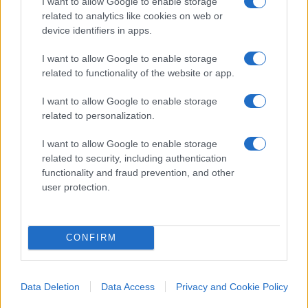
I want to allow Google to enable storage
chi oggi li declama dal palcoscenico di un Festival
related to analytics like cookies on web or
device identifiers in apps.
di canzonette e con la formale benedizione del
presidente Mattarella.
I want to allow Google to enable storage
related to functionality of the website or app.
I want to allow Google to enable storage
Non ci stiamo a girarci dall’altra parte, a far finta
related to personalization.
che in quei 24-36 mesi non abbiamo vissuto “il
I want to allow Google to enable storage
soffocamento, l’oppressione, l’ingiustizia e la
related to security, including authentication
violenza” che la Costituzione avrebbe dovuto
functionality and fraud prevention, and other
evitarci. E no,
la colpa non è stata del virus
, o
user protection.
almeno non solo di quello: sono state le scelte dei
governi.
CONFIRM
Alla prima vera prova, la Costituzione ha fallito nel
suo principale compito:
limitare il potere
Data Deletion
Data Access
Privacy and Cookie Policy
politico
, fermarlo sull’uscio delle nostre libertà