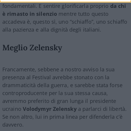
fondamentali. E sentire glorificarla proprio
da chi
è rimasto in silenzio
mentre tutto questo
accadeva è, questo sì, uno “schiaffo”, uno schiaffo
alla pazienza e alla dignità degli italiani.
Meglio Zelensky
Francamente, sebbene a nostro avviso la sua
presenza al Festival avrebbe stonato con la
drammaticità della guerra, e sarebbe stata forse
controproducente per la sua stessa causa,
avremmo preferito di gran lunga il presidente
ucraino
Volodymyr Zelensky
a parlarci di libertà.
Se non altro, lui in prima linea per difenderla c’è
davvero.