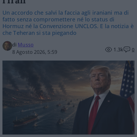
Un accordo che salvi la faccia agli iraniani ma di
fatto senza compromettere né lo status di
Hormuz né la Convenzione UNCLOS. E la notizia è
che Teheran si sta piegando
di
Musso
1.3k
0
8 Agosto 2026, 5:59