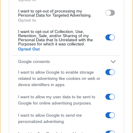
le manifestazioni con una semplice circolare
ministeriale, né di sanzionare un uomo per un
I want to opt-out of processing my
Personal Data for Targeted Advertising.
innocuo banchetto in piazza.
L’articolo 21
non ha
Opted In
impedito forme di censura via
social
.
I want to opt-out of Collection, Use,
Retention, Sale, and/or Sharing of my
Personal Data that Is Unrelated with the
Purposes for which it was collected.
Opted Out
Certo, niente in confronto a quanto avviene “in
Paesi molto vicini a noi”, come Iran e Russia, dove
Google consents
“quelli che pensano liberamente vengono
I want to allow Google to enable storage
incarcerati o avvelenati”.
related to advertising like cookies on web or
device identifiers in apps.
La Costituzione ha fallito
I want to allow my user data to be sent to
Google for online advertising purposes.
Ciò non toglie, tuttavia, che anche qui, diritti e
libertà riconosciuti dalla Costituzione siano stati
I want to allow Google to send me
personalized advertising.
sospesi e calpestati con estrema e
preoccupante facilità
, nella totale indifferenza di