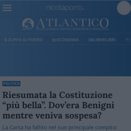
ECONOMIA
LIBERILIBRI
SHOP
SOSTIENICI
POLITICA
Riesumata la Costituzione
“più bella”. Dov’era Benigni
mentre veniva sospesa?
La Carta ha fallito nel suo principale compito: