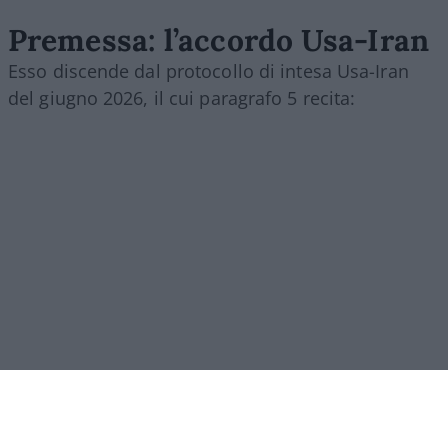
Premessa: l’accordo Usa-Iran
Esso discende dal protocollo di intesa Usa-Iran
del giugno 2026, il cui paragrafo 5 recita:
[5.1.] “Con la firma del presente Memorandum