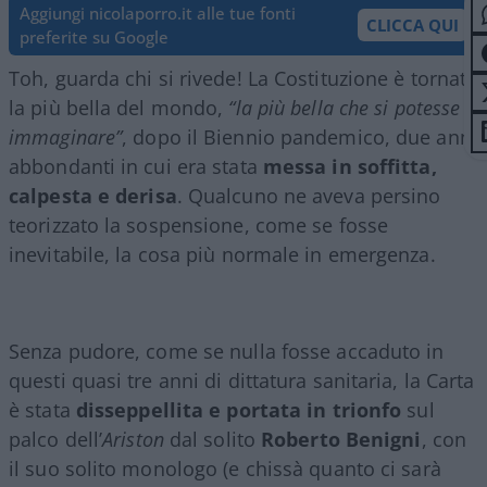
Aggiungi nicolaporro.it alle tue fonti
CLICCA QUI
preferite su Google
Toh, guarda chi si rivede! La Costituzione è tornata
la più bella del mondo,
“la più bella che si potesse
immaginare”
, dopo il Biennio pandemico, due anni
abbondanti in cui era stata
messa in soffitta,
calpesta e derisa
. Qualcuno ne aveva persino
teorizzato la sospensione, come se fosse
inevitabile, la cosa più normale in emergenza.
Senza pudore, come se nulla fosse accaduto in
questi quasi tre anni di dittatura sanitaria, la Carta
è stata
disseppellita e portata in trionfo
sul
palco dell’
Ariston
dal solito
Roberto Benigni
, con
il suo solito monologo (e chissà quanto ci sarà