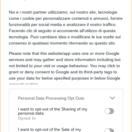
massa di ministri e sottosegretari.
Noi e i nostri partner utilizziamo, sul nostro sito, tecnologie
Enrico Letta
esulta su
Twitter
postando la
come i cookie per personalizzare contenuti e annunci, fornire
copertina dell’
Economist
che recita
“Clownfall”
, la
funzionalità per social media e analizzare il nostro traffico.
Facendo clic di seguito si acconsente all'utilizzo di questa
caduta del pagliaccio.
Peppe Provenzano
,
tecnologia. Puoi cambiare idea e modificare le tue scelte sul
vicesegretario del Partito democratico, scrive
consenso in qualsiasi momento ritornando su questo sito
“voleva fare Churchill, finisce l’era Johnson”
e si
Please note that this website/app uses one or more Google
domanda ironicamente,
“Il lascito? Il disastro
services and may gather and store information including but
sociale nella pandemia, la separazione dall’Ue e aver
not limited to your visit or usage behaviour. You may click to
grant or deny consent to Google and its third-party tags to
chiuso le frontiere all’asilo contro i diritti umani”.
La
use your data for below specified purposes in below Google
Repubblica
decide invece di titolare così:
“Boris
consent section.
Johnson, cade il premier populista”
.
Personal Data Processing Opt Outs
I want to opt-out of the Sharing of my
personal data.
Mettere in un’unica cesta di
deplorables
Boris
Opted In
Johnson
, leader dei conservatori britannici, e i
I want to opt-out of the Sale of my
vari Salvini, Trump e Bolsonaro è il gioco preferito