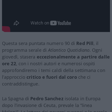
Questa sera puntata numero 90 di
Red Pill
, il
programma serale di
Atlantico Quotidiano
. Ogni
giovedì, stasera
eccezionalmente a partire dalle
ore 22
, con i nostri autori e numerosi ospiti
approfondiremo i temi caldi della settimana con
l’approccio
critico e fuori dal coro
che ci
contraddistingue.
La Spagna di
Pedro Sanchez
isolata in Europa
dopo l’invasione di Ceuta, prevale la “linea
Meloni”. La lettera dei governi europei e le parole