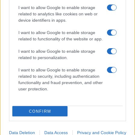
I want to allow Google to enable storage
related to analytics like cookies on web or
Cosa c’entrano i
Tories
britannici con la Lega di
device identifiers in apps.
Salvini? Cosa c’entrano le politiche del
Labour
Party
con il “campo largo” di Pd e Cinque Stelle? E
I want to allow Google to enable storage
related to functionality of the website or app.
cos’hanno in comune il
Question Time
di
Westminster, o il
leadership contest
, con le
I want to allow Google to enable storage
pantomime extraparlamentari di
Giuseppe Conte
related to personalization.
e
Mario Draghi
?
I want to allow Google to enable storage
related to security, including authentication
functionality and fraud prevention, and other
user protection.
Hanno ben poco da esultare politici e opinionisti
italiani. Oltre a crogiolarsi per le dimissioni di
Johnson, leader per nulla esente da peccati o da
CONFIRM
errori, oltre a denigrare la sua persona e le sue
politiche, spesso vincenti, dovrebbero
prendere
esempio dal modello Westminster
: trasparenza
Data Deletion
Data Access
Privacy and Cookie Policy