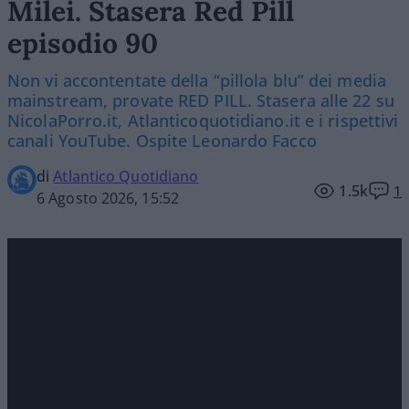
Milei. Stasera Red Pill
episodio 90
Non vi accontentate della “pillola blu” dei media
mainstream, provate RED PILL. Stasera alle 22 su
NicolaPorro.it, Atlanticoquotidiano.it e i rispettivi
canali YouTube. Ospite Leonardo Facco
di
Atlantico Quotidiano
1.5k
1
6 Agosto 2026, 15:52