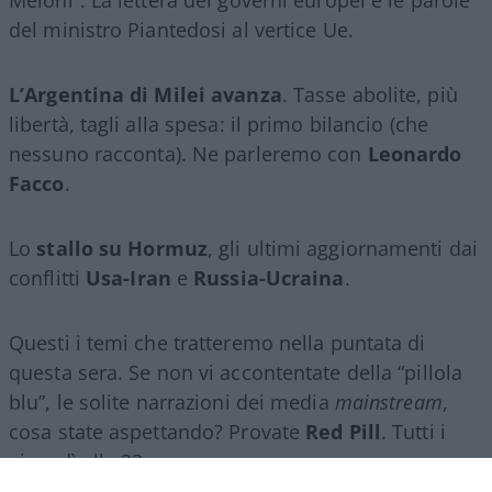
del ministro Piantedosi al vertice Ue.
L’Argentina di Milei avanza
. Tasse abolite, più
libertà, tagli alla spesa: il primo bilancio (che
nessuno racconta). Ne parleremo con
Leonardo
Facco
.
Lo
stallo su Hormuz
, gli ultimi aggiornamenti dai
conflitti
Usa-Iran
e
Russia-Ucraina
.
Questi i temi che tratteremo nella puntata di
questa sera. Se non vi accontentate della “pillola
blu”, le solite narrazioni dei media
mainstream
,
cosa state aspettando? Provate
Red Pill
. Tutti i
giovedì alle 23
su
NicolaPorro.it
,
Atlanticoquotidiano.it
e i rispettivi