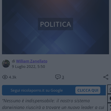
POLITICA
di
William Zanellato
9 Luglio 2022, 5:50
4.3k
3
Segui nicolaporro.it su Google
CLICCA QUI
“Nessuno è indispensabile: il nostro sistema
darwiniano riuscirà a trovare un nuovo leader a cui