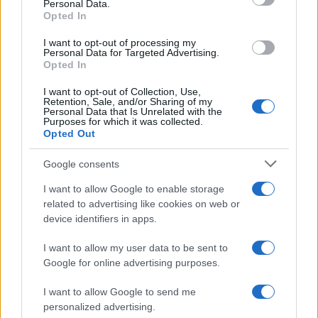
Personal Data.
dei commentatori e politici italiani.
Opted In
I want to opt-out of processing my
Personal Data for Targeted Advertising.
Anche in questa occasione, senza un’analisi delle
Opted In
diverse posizioni, dei contesti, delle biografie,
I want to opt-out of Collection, Use,
insomma senza un riscontro nella realtà, ma solo
Retention, Sale, and/or Sharing of my
Personal Data that Is Unrelated with the
per
screditare a prescindere
, senza l’onere di
Purposes for which it was collected.
dover riconoscere qualche risultato positivo, dalle
Opted Out
vittorie (
Brexit
ed elezioni del 2019) al piano di
Google consents
vaccinazioni anti-
Covid
, per arrivare al sostegno
I want to allow Google to enable storage
dell’Ucraina.
related to advertising like cookies on web or
device identifiers in apps.
I want to allow my user data to be sent to
Paragoni politici un tanto al chilo, con il solo
Google for online advertising purposes.
scopo di raggruppare i cosiddetti “nemici del
I want to allow Google to send me
progressismo” e relegarli a populisti senza
personalized advertising.
visione, o peggio semplicemente fascisti.