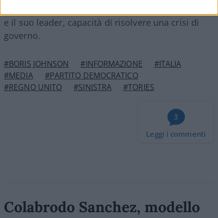
dello scontro politico, anche spietato, tra il partito
e il suo leader, capacità di risolvere una crisi di
governo.
#BORIS JOHNSON
#INFORMAZIONE
#ITALIA
#MEDIA
#PARTITO DEMOCRATICO
#REGNO UNITO
#SINISTRA
#TORIES
3
Leggi i commenti
Colabrodo Sanchez, modello