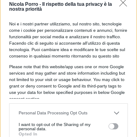
dire che non è una misura economica, ma una
Nicola Porro -
Il rispetto della tua privacy è la
leva di consenso
. Che non è una risposta al caro
nostra priorità
carburanti, ma una mossa per il “Sì”. È una
narrazione comoda, perché evita il merito. Non si
Noi e i nostri partner utilizziamo, sul nostro sito, tecnologie
come i cookie per personalizzare contenuti e annunci, fornire
discute più se l’intervento sia giusto, efficace,
funzionalità per social media e analizzare il nostro traffico.
sostenibile. Si insinua che sia falso nelle
Facendo clic di seguito si acconsente all'utilizzo di questa
intenzioni.
tecnologia. Puoi cambiare idea e modificare le tue scelte sul
consenso in qualsiasi momento ritornando su questo sito
È un gioco logoro, ma ancora efficace:
spostare il
Please note that this website/app uses one or more Google
services and may gather and store information including but
piano dal fatto all’intenzione
. Così ogni
not limited to your visit or usage behaviour. You may click to
decisione diventa sospetta, ogni intervento
grant or deny consent to Google and its third-party tags to
diventa manipolazione, ogni scelta diventa
use your data for below specified purposes in below Google
consent section.
propaganda.
Personal Data Processing Opt Outs
I want to opt-out of the Sharing of my
Ma se tutto è propaganda, allora nulla può più
personal data.
Opted In
essere reale. E qui sta il punto. Chi oggi grida alla