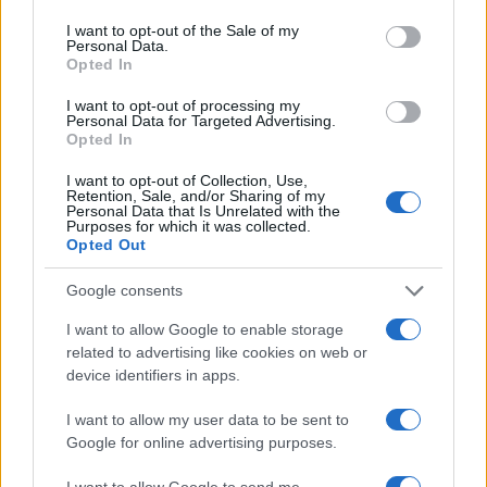
manovra elettorale come propaganda
I want to opt-out of the Sale of my
Personal Data.
strumentalizzata per il Sì, sta dicendo,
Opted In
implicitamente, che la politica non può intervenire
I want to opt-out of processing my
su un’emergenza economica se esiste un
Personal Data for Targeted Advertising.
Opted In
appuntamento elettorale all’orizzonte. Che ogni
atto, in quel contesto, è
automaticamente
I want to opt-out of Collection, Use,
Retention, Sale, and/or Sharing of my
delegittimato
. È una posizione insostenibile,
Personal Data that Is Unrelated with the
Purposes for which it was collected.
prima ancora che strumentale.
Opted Out
La vera propaganda
Google consents
I want to allow Google to enable storage
Perché allora bisognerebbe chiedersi: quando
related to advertising like cookies on web or
dovrebbe agire la politica? Solo quando non
device identifiers in apps.
rischia di essere accusata? La verità è che questa
I want to allow my user data to be sent to
polemica non serve a chiarire. Serve a
Google for online advertising purposes.
confondere. Serve a
spostare l’attenzione
, a
I want to allow Google to send me