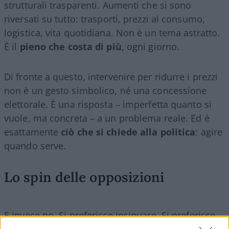
strutturali trasparenti. Aumenti che si sono
riversati su tutto: trasporti, prezzi al consumo,
logistica, vita quotidiana. Non è un tema astratto.
È il
pieno che costa di più
, ogni giorno.
Di fronte a questo, intervenire per ridurre i prezzi
non è un gesto simbolico, né una concessione
elettorale. È una risposta – imperfetta quanto si
vuole, ma concreta – a un problema reale. Ed è
esattamente
ciò che si chiede alla politica
: agire
quando serve.
Lo spin delle opposizioni
E invece no. Si preferisce insinuare. Si preferisce