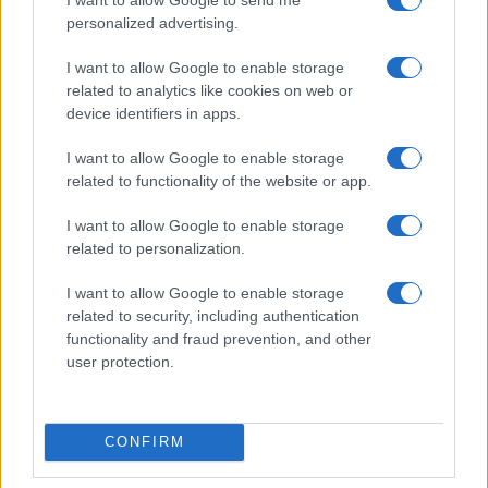
costruire un sospetto dove c’è un dato concreto: il
personalized advertising.
costo dei carburanti è aumentato e qualcuno ha
deciso di intervenire. Tutto il resto è narrazione. E
I want to allow Google to enable storage
related to analytics like cookies on web or
la narrazione, quando sostituisce i fatti, non è più
device identifiers in apps.
informazione. È propaganda. Quella sì, lo è.
I want to allow Google to enable storage
related to functionality of the website or app.
La verità, in questo caso, è
meno ambigua
di
I want to allow Google to enable storage
quanto si voglia far credere: si è scelto di
related to personalization.
intervenire tagliando momentaneamente le accise
I want to allow Google to enable storage
sui carburanti per attenuare una impennata dei
related to security, including authentication
prezzi dovuta al conflitto in Medio Oriente, che si
functionality and fraud prevention, and other
user protection.
spera, anch’esso, momentaneo. È un fatto.
Attribuire a questo fatto un’intenzione diversa non
CONFIRM
lo rende più complesso. Lo rende solo meno