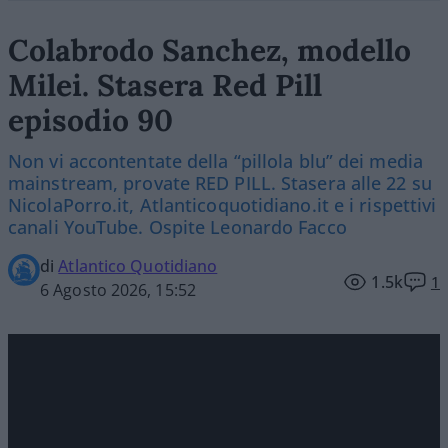
Colabrodo Sanchez, modello
Milei. Stasera Red Pill
episodio 90
Non vi accontentate della “pillola blu” dei media
mainstream, provate RED PILL. Stasera alle 22 su
NicolaPorro.it, Atlanticoquotidiano.it e i rispettivi
canali YouTube. Ospite Leonardo Facco
di
Atlantico Quotidiano
1.5k
1
6 Agosto 2026, 15:52