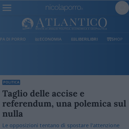
ECONOMIA
LIBERILIBRI
SHOP
SOSTIENICI
POLITICA
Taglio delle accise e
referendum, una polemica sul
nulla
Le opposizioni tentano di spostare l'attenzione