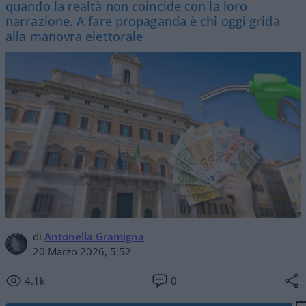
quando la realtà non coincide con la loro
narrazione. A fare propaganda è chi oggi grida
alla manovra elettorale
di
Antonella Gramigna
20 Marzo 2026, 5:52
4.1k
0