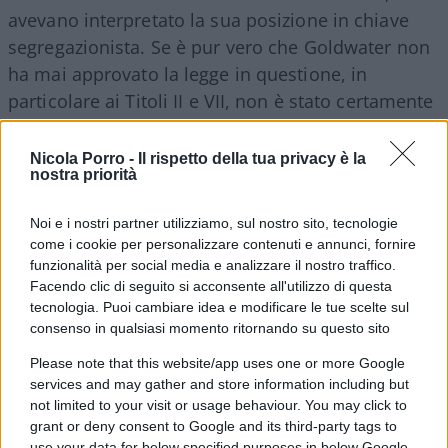
avevano interpretato la sua posizione in chiave
segregazionista. Se è pur vero che Goldwater non
ha mai approvato la legge in questione, in
particolare ai Titoli II e VII, non è stato certamente
per motivi razziali. Per lui era incostituzionale e
avrebbe violato la libertà dei singoli Stati di
Nicola Porro -
Il rispetto della tua privacy è la
nostra priorità
decidere autonomamente in tema di
desegregazione.
Noi e i nostri partner utilizziamo, sul nostro sito, tecnologie
come i cookie per personalizzare contenuti e annunci, fornire
Chi conosce la vicenda umana di Goldwater sa
funzionalità per social media e analizzare il nostro traffico.
Facendo clic di seguito si acconsente all'utilizzo di questa
che tutto si può dire tranne che fosse razzista.
tecnologia. Puoi cambiare idea e modificare le tue scelte sul
Ricordiamo infatti che votò a favore del Civil
consenso in qualsiasi momento ritornando su questo sito
Rights Act del 1957 e che fu un fervente
Please note that this website/app uses one or more Google
sostenitore della desegregazione a livello
services and may gather and store information including but
federale: lottò infatti affinchè la sua assistente
not limited to your visit or usage behaviour. You may click to
grant or deny consent to Google and its third-party tags to
afroamericana Katherine Maxwell potesse
use your data for below specified purposes in below Google