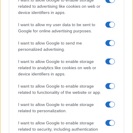
related to advertising like cookies on web or
Contrario ad ogni forma di segregazione, allo
device identifiers in apps.
stesso tempo Goldwater credeva in un processo
di desegregazione volontario, locale e non forzato
I want to allow my user data to be sent to
Google for online advertising purposes.
dal governo federale, come affermò in campagna
elettorale a Chicago:
I want to allow Google to send me
personalized advertising.
I want to allow Google to enable storage
“No law can make one person like another if it
related to analytics like cookies on web or
doesn’t want to. Government can do little more than
device identifiers in apps.
offer moral leadership and persuasion. The ultimate
solution lies in the hearts of men”.
I want to allow Google to enable storage
related to functionality of the website or app.
I want to allow Google to enable storage
related to personalization.
I want to allow Google to enable storage
Scontata è dunque la sua opposizione per i
related to security, including authentication
programmi di
affermative action
intrapresi dai