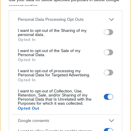
pranzare liberamente con le sue colleghe bianche
consent section.
nella mensa del Senato. Inoltre, il suo running
mate nel ’64 era William E. Miller, coautore della
Personal Data Processing Opt Outs
legislazione sui diritti civili degli anni ’50. C’è di
I want to opt-out of the Sharing of my
più: fu apertamente favorevole alla
personal data.
Opted In
desegregazione in Arizona, che tra l’altro divenne
illegale a Phoenix già nel 1953. Si batté per
I want to opt-out of the Sale of my
Personal Data.
l’uguaglianza razziale all’interno dell’Arizona
Opted In
National Guard, e diventò un attivo sostenitore
I want to opt-out of processing my
della branca locale del NAACP (National
Personal Data for Targeted Advertising.
Opted In
Association for the advancement of colored
people). Peccato che la controparte Democratica
I want to opt-out of Collection, Use,
Retention, Sale, and/or Sharing of my
non potesse dimostrare con altrettanta
Personal Data that Is Unrelated with the
Purposes for which it was collected.
trasparenza la propria avversione all’universo
Opted Out
razzista.
Google consents
I want to allow Google to enable storage