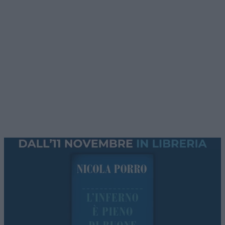
Assorbiti dal meriggiare pallido e assorto,
abbiamo lo stato d’animo adatto a tornare ad
occuparci di una zona del mondo che meriggia
tutto il giorno: lo
Stretto di Hormuz
. Ed il
negoziato in corso, fra Oman ed Iran.
Premessa: l’accordo Usa-Iran
Esso discende dal protocollo di intesa Usa-Iran
del giugno 2026, il cui paragrafo 5 recita: