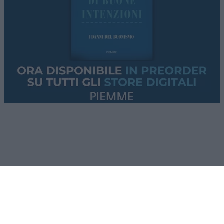
[5.1.] “Con la firma del presente Memorandum
d’Intesa, la Repubblica Islamica dell’Iran
prenderà
le disposizioni necessarie
[
will make
arrangements
], facendo del proprio meglio, per
garantire il passaggio sicuro delle navi
commerciali
senza alcun onere, per soli 60
giorni
, dal Golfo Persico al Mar d’Oman e
viceversa”.
[5.2.] “Il traffico delle navi commerciali
inizierà
immediatamente
e, tenuto conto della necessità