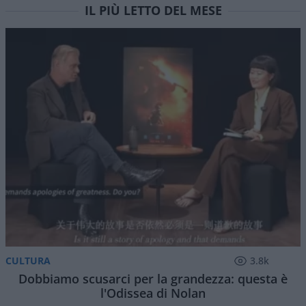
Un accordo che salvi la faccia agli iraniani ma di
fatto senza compromettere né lo status di
Hormuz né la Convenzione UNCLOS. E la notizia è
che Teheran si sta piegando
di
Musso
2.1k
0
8 Agosto 2026, 5:59