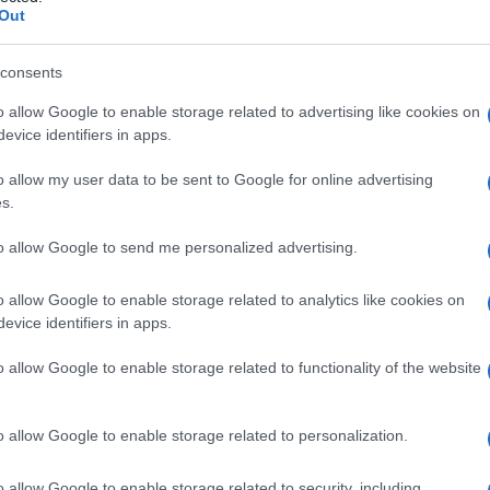
premurato di prendere il microfono per
Out
autentico delle parole del rapper il quale,
te esprimere tutta la complessità del
consents
nistra”. Per inciso: ah, com’è distante il
o allow Google to enable storage related to advertising like cookies on
ere corrotto e decadente del PT, da quello
evice identifiers in apps.
a leggerezza nelle note sensuali delle
o allow my user data to be sent to Google for online advertising
hiaia davvero, da discutibile intellettuale
s.
to allow Google to send me personalized advertising.
 questa riunione di autocelebrazione si è
o allow Google to enable storage related to analytics like cookies on
i petisti che vedono ancora una volta un
evice identifiers in apps.
rasformato in un colossale autogol. Più che
ossono ben dirsi vittime delle pernacchie
o allow Google to enable storage related to functionality of the website
incassate l’altro giorno nel
Nordeste
da parte
e in poche ore una battuta divenuta “virale”
o allow Google to enable storage related to personalization.
 galera, imbecille!)
o allow Google to enable storage related to security, including