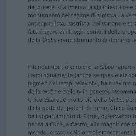
del potere, si alimenta la gigantesca rete
monumento del regime di sinistra, la ver
anticapitalista, castrista, bolivariano e 
fate fregare dai luoghi comuni della propa
della
Globo
come strumento di dominio sul
Intendiamoci, è vero che la
Globo
rapprese
condizionamento (anche se queste elezion
pigmeo dei tempi televisivi, ha stravinto n
della
Globo
e delle tv in genere). Insomma
Chico Buarque molto più della
Globo
, pe
dalla parte dei potenti di turno, Chico 
bell’appartamento di Parigi, osservando l
pensa a Cuba, a Castro, alle magnifiche sor
mondo, e canticchia ormai stancamente l