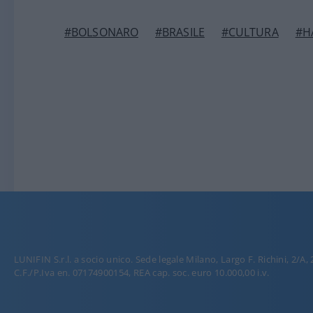
#BOLSONARO
#BRASILE
#CULTURA
#H
LUNIFIN S.r.l. a socio unico. Sede legale Milano, Largo F. Richini, 2/A,
C.F./P.Iva en. 07174900154, REA cap. soc. euro 10.000,00 i.v.