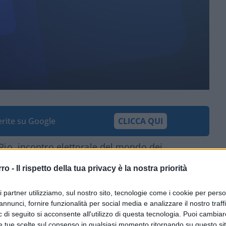
ferite su Google
CLICCA QUI
 Rio, incontro elettorale del mondo dei
i alla presidenza e vicepresidenza della
rro -
Il rispetto della tua privacy è la nostra priorità
vila
(nella foto, con Chico Buarque al centro)
.
a (che in Brasile a volte si misura per
ri partner utilizziamo, sul nostro sito, tecnologie come i cookie per pers
chio Leonardo Boff (toh chi si rivede,
annunci, fornire funzionalità per social media e analizzare il nostro traff
e molti altri “democratici” della cultura di
 di seguito si acconsente all'utilizzo di questa tecnologia. Puoi cambiar
e tue scelte sul consenso in qualsiasi momento ritornando su questo si