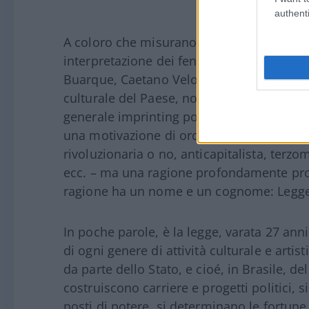
authenti
A coloro che misurano la serietà delle posiz
interpretazione dei fenomeni sociali sul n
Buarque, Caetano Veloso e molti altri musi
culturale del Paese, non solo di quella art
generale imprinting politico-culturale del
una motivazione di ordine ideologico – la 
rivoluzionaria o no, anticapitalista, terz
ecc. – ma una ragione profondamente pro
ragione ha un nome e un cognome: Legg
In poche parole, è la legge, varata 27 ann
di ogni genere di attività culturale e artist
da parte dello Stato, e cioé, in Brasile, d
costruiscono carriere e progetti politici, 
posti di potere, si determinano le fortune