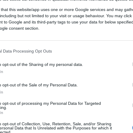
del perfetto idiota latinoamericano).
 that this website/app uses one or more Google services and may gath
including but not limited to your visit or usage behaviour. You may click 
 to Google and its third-party tags to use your data for below specifi
uela, Chico Buarque, Caetano Veloso e altri
ogle consent section.
ti antichi e moderni che vivono ancora dei
erno c’erano le giunte militari ma la loro
i della musica popolare.
l Data Processing Opt Outs
o opt-out of the Sharing of my personal data.
petista e del PT a un certo punto ha preso
In
 ha inanellato una confusa serie di accuse
è governato male, è giusto perdere. Non è
o opt-out of the Sale of my Personal Data.
In
 Bolsonaro si siano trasformati in mostri:
 Pane al pane e vino al vino, compagni.
to opt-out of processing my Personal Data for Targeted
ing.
In
o opt-out of Collection, Use, Retention, Sale, and/or Sharing
i, tutti dall’aria attonita per essere stati
ersonal Data that Is Unrelated with the Purposes for which it
lected.