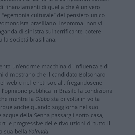
 di finanziamenti di quella che è un vero
a “egemonia culturale” del pensiero unico
terzomondista brasiliano. Insomma, non vi
ganda di sinistra sul terrificante potere
la societá brasiliana.
nta un’enorme macchina di influenza e di
i dimostrano che il candidato Bolsonaro,
el web e nelle reti sociali, fregandosene
 l’opinione pubblica in Brasile la condiziona
rché mentre la
Globo
sta di volta in volta
Buarque anche quando soggiorna nel suo
e acque della Senna passargli sotto casa,
ti e progressive delle rivoluzioni di tutto il
a sua bella
Yolanda
.