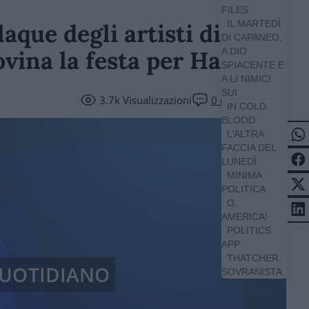
FILES
IL MARTEDÌ
laque degli artisti di
DI CAPANEO,
ovina la festa per Haddad
A DIO
SPIACENTE E
A LI NIMICI
SUI
3.7k
Visualizzazioni
0
commenti
IN COLD
BLOOD
L’ALTRA
FACCIA DEL
LUNEDÌ
MINIMA
POLITICA
O,
AMERICA!
POLITICS
APP
THATCHER
 QUOTIDIANO
SOVRANISTA