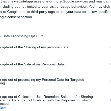
 that this website/app uses one or more Google services and may gath
senatrice dem, ultra anziana e ultra anti
including but not limited to your visit or usage behaviour. You may click 
roprio sulle colonne del
Washington Post
.
 to Google and its third-party tags to use your data for below specifi
ogle consent section.
ve con eleganza e senso dell’eufemismo che
ne politica. Noi che non siamo eleganti e
l Data Processing Opt Outs
la classica porcata del partito
e coincidenze, Feinstein, informata a
o opt-out of the Sharing of my personal data.
zio della campagna elettorale di
mid term
.
In
ipare il più possibile la nomina di
o opt-out of the Sale of my Personal Data.
egna al prossimo Senato, che i dem sperano
In
udice. E al tempo stesso in campagna
to opt-out of processing my Personal Data for Targeted
licani accusandoli di essere il partito che
ing.
berg sul
New York Times
lo scrive
In
o opt-out of Collection, Use, Retention, Sale, and/or Sharing
ersonal Data that Is Unrelated with the Purposes for which it
lected.
Out