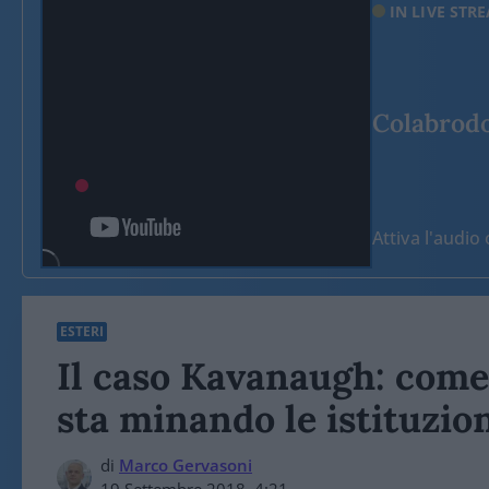
IN LIVE STR
Colabrodo 
Attiva l'audi
ESTERI
Il caso Kavanaugh: come 
sta minando le istituzi
di
Marco Gervasoni
19 Settembre 2018, 4:21