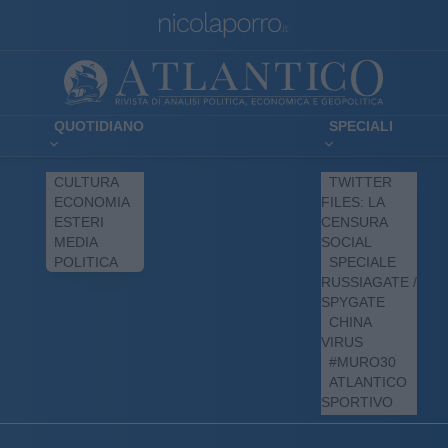
QUOTIDIANO
SPECIALI
CULTURA
TWITTER
ECONOMIA
FILES: LA
ESTERI
CENSURA
MEDIA
SOCIAL
POLITICA
SPECIALE
RUSSIAGATE /
SPYGATE
CHINA
VIRUS
#MURO30
ATLANTICO
SPORTIVO
DAY BY DAY
GIUDITTA’S