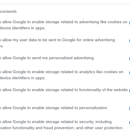
ome a minare non la democrazia – termine
consents
no decisamente più i liberal e i democratici
no quando viene intaccata la fiducia dei
o allow Google to enable storage related to advertising like cookies on
evice identifiers in apps.
ono corrose da un clima di polarizzazione,
 dovrebbe essere indipendenti, a cominciare
o allow my user data to be sent to Google for online advertising
ll’agone politico. Che un partito di
s.
 quello Democratico, il partito dei
to allow Google to send me personalized advertising.
tro di Hillary, Anthony Weiner, che mandava
di Weinstein, cavalchi una campagna sulla
o allow Google to enable storage related to analytics like cookies on
estie rappresenta un caso di ipocrisia senza
evice identifiers in apps.
sia in politica è inevitabile e che già nel
o allow Google to enable storage related to functionality of the website
furono i dem a montare il caso. Che però
ò all’obiettivo sperato, cioè far cadere il
enatori dem non condivisero l’attacco alle
o allow Google to enable storage related to personalization.
. Comunque superato un certo livello,
o allow Google to enable storage related to security, including
ioni.
cation functionality and fraud prevention, and other user protection.