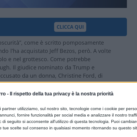
CLICCA QUI
oscurità”, come è scritto pomposamente
do l’ha acquistato Jeff Bezos, però. A volte
olo e nel grottesco. Come potrebbe
augh. Il giudice nominato da Trump e
ccusato da un donna, Christine Ford, di
imana, dieci anni fa? No, 36 anni prima, nel
ei 15. Già tutto questo in una democrazia
rro -
Il rispetto della tua privacy è la nostra priorità
 risate e procedere avanti.
ri partner utilizziamo, sul nostro sito, tecnologie come i cookie per pers
annunci, fornire funzionalità per social media e analizzare il nostro traff
 di seguito si acconsente all'utilizzo di questa tecnologia. Puoi cambiar
moria, quando Kavanaugh è una figura
e tue scelte sul consenso in qualsiasi momento ritornando su questo si
n l’aiuto del suo avvocato, una vecchia