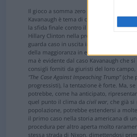
Il gioco a somma zero e l’evocazione della 
Kavanaugh è tema di campagna elettoral
la sfida finale contro il demonio: se si p
Hillary Clinton nella prefazione alla nuov
guarda caso in uscita in questi giorni. S
della maggioranza in entrambi i rami del
ma è evidente dal caso Kavanaugh che si
consigli forniti da giuristi del loro campo
“The Case Against Impeaching Trump”
(che p
progressisti), la tentazione è forte. Ma, s
potrebbe, come ha anticipato, ripresentar
quel punto il clima da
civil war
, che già si
popolazione, potrebbe estendersi a molte a
il primo caso nella storia americana di 
procedura per altro aperta molto rarament
stessa strada di Nixon, dimettendosi pri