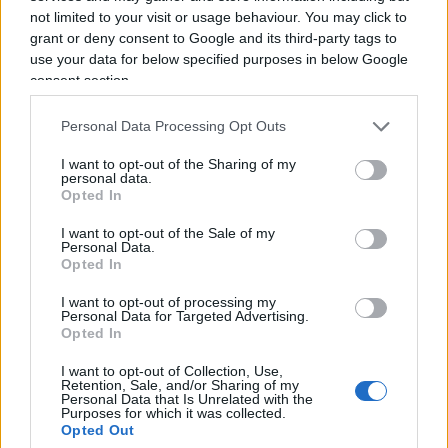
not limited to your visit or usage behaviour. You may click to
nascita d’Israele, gli ebrei che vivevano nell’area
grant or deny consent to Google and its third-party tags to
venivano chiamati
“palestinesi”
.
use your data for below specified purposes in below Google
consent section.
Orchestra della Palestina e
Personal Data Processing Opt Outs
Palestine Post
I want to opt-out of the Sharing of my
personal data.
Anche l’orchestra e il giornale di cui sopra sono
Opted In
stati utilizzati in alcuni post sui
social
per far
I want to opt-out of the Sale of my
credere che esistesse uno Stato palestinese
Personal Data.
Opted In
indipendente prima del 1948. Anche in questo
caso, le cose stanno diversamente: la prima è
I want to opt-out of processing my
Personal Data for Targeted Advertising.
stata fondata nel 1936 dal violinista ebreo
Opted In
Bronislaw Huberman
, per accogliere i
musicisti
I want to opt-out of Collection, Use,
ebrei
in fuga dalle persecuzioni in Europa.
Retention, Sale, and/or Sharing of my
Personal Data that Is Unrelated with the
Purposes for which it was collected.
Opted Out