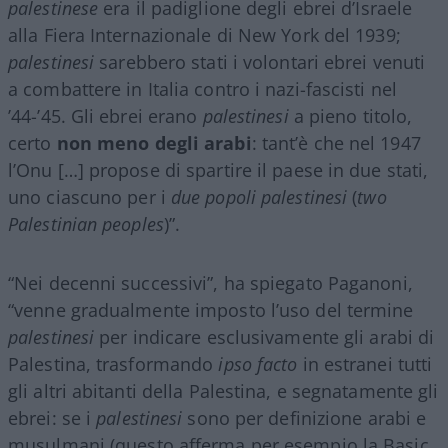
palestinese
era il padiglione degli ebrei d’Israele
alla Fiera Internazionale di New York del 1939;
palestinesi
sarebbero stati i volontari ebrei venuti
a combattere in Italia contro i nazi-fascisti nel
’44-’45. Gli ebrei erano
palestinesi
a pieno titolo,
certo
non meno degli arabi
: tant’è che nel 1947
l’Onu […] propose di spartire il paese in due stati,
uno ciascuno per i
due popoli palestinesi
(
two
Palestinian peoples
)”.
“Nei decenni successivi”, ha spiegato Paganoni,
“venne gradualmente imposto l’uso del termine
palestinesi
per indicare esclusivamente gli arabi di
Palestina, trasformando
ipso facto
in estranei tutti
gli altri abitanti della Palestina, e segnatamente gli
ebrei: se i
palestinesi
sono per definizione arabi e
musulmani (questo afferma per esempio la Basic