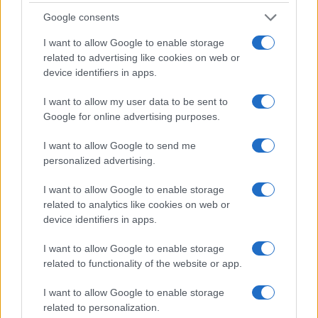
Mentre il quotidiano è stato fondato nel 1932 da
Google consents
Gershon Agron
con l’intento dichiarato di
I want to allow Google to enable storage
sostenere gli ebrei
che si opponevano alla
related to advertising like cookies on web or
dominazione britannica, e nel 1950 si è
device identifiers in apps.
trasformato nell’attuale quotidiano israeliano
The
I want to allow my user data to be sent to
Jerusalem Post
.
Google for online advertising purposes.
I want to allow Google to send me
Tra l’altro, la
Palestine Symphony Orchestra
, che
personalized advertising.
dopo il 1948 divenne l’
Israel Philarmonic Orchestra
,
presenta un
legame anche con l’Italia
: nel 1936,
I want to allow Google to enable storage
related to analytics like cookies on web or
il suo concerto inaugurale venne condotto a Tel
device identifiers in apps.
Aviv dal direttore d’orchestra italiano
Arturo
Toscanini
, che in quel periodo la guidò anche a
I want to allow Google to enable storage
Gerusalemme, Haifa, al Cairo e ad Alessandria
related to functionality of the website or app.
d’Egitto.
I want to allow Google to enable storage
related to personalization.