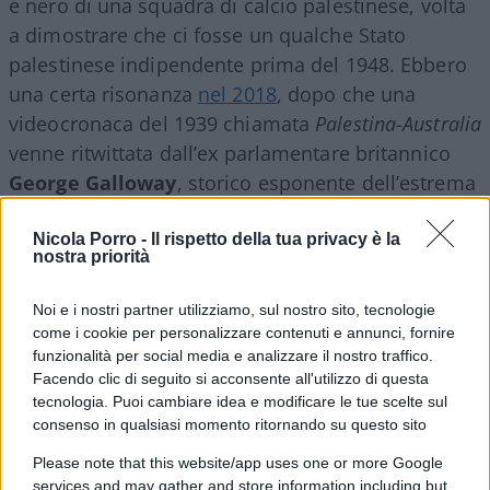
e nero di una squadra di calcio palestinese, volta
a dimostrare che ci fosse un qualche Stato
palestinese indipendente prima del 1948. Ebbero
una certa risonanza
nel 2018
, dopo che una
videocronaca del 1939 chiamata
Palestina-Australia
venne ritwittata dall’ex parlamentare britannico
George Galloway
, storico esponente dell’estrema
sinistra nel Regno Unito.
Nicola Porro -
Il rispetto della tua privacy è la
nostra priorità
In realtà, i giocatori di quella squadra erano
tutti
Noi e i nostri partner utilizziamo, sul nostro sito, tecnologie
come i cookie per personalizzare contenuti e annunci, fornire
ebrei
: si trattava del
Maccabi Tel Aviv
, che nel 1939
funzionalità per social media e analizzare il nostro traffico.
disputava una partita in Australia. Il
Maccabi
è
Facendo clic di seguito si acconsente all'utilizzo di questa
stato fondato nel 1906, e nel 1922 è diventato in
tecnologia. Puoi cambiare idea e modificare le tue scelte sul
assoluto la prima squadra di calcio fatta da ebrei
consenso in qualsiasi momento ritornando su questo sito
a partecipare a dei campionati locali. L’equivoco
Please note that this website/app uses one or more Google
di cui sopra deriva dal fatto che, prima della
services and may gather and store information including but