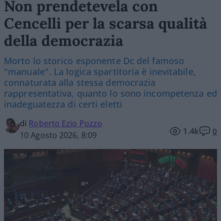
Non prendetevela con
Cencelli per la scarsa qualità
della democrazia
Morto lo storico esponente Dc del famoso
"manuale". La logica spartitoria è inevitabile,
connaturata alla stessa democrazia
rappresentativa, quanto lo sono incompetenza ed
inadeguatezza di certi eletti
di
Roberto Ezio Pozzo
1.4k
0
10 Agosto 2026, 8:09