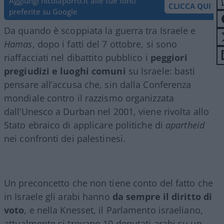
Aggiungi nicolaporro.it alle tue fonti
CLICCA QUI
preferite su Google
Da quando è scoppiata la guerra tra Israele e
Hamas
, dopo i fatti del 7 ottobre, si sono
riaffacciati nel dibattito pubblico i
peggiori
pregiudizi e luoghi comuni
su Israele: basti
pensare all’accusa che, sin dalla Conferenza
mondiale contro il razzismo organizzata
dall’Unesco a Durban nel 2001, viene rivolta allo
Stato ebraico di applicare politiche di
apartheid
nei confronti dei palestinesi.
Un preconcetto che non tiene conto del fatto che
in Israele gli arabi hanno
da sempre il diritto di
voto
, e nella Knesset, il Parlamento israeliano,
attualmente si trovano 10 deputati arabi su un