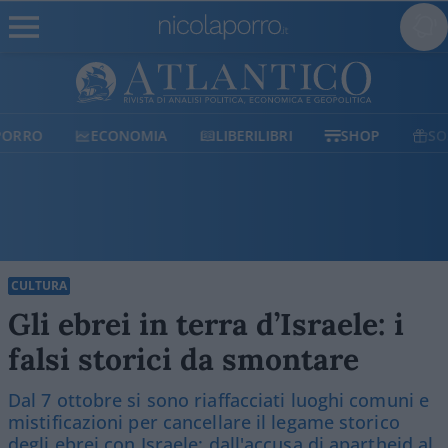
ECONOMIA
LIBERILIBRI
SHOP
SOSTIENICI
CULTURA
Gli ebrei in terra d’Israele: i
falsi storici da smontare
Dal 7 ottobre si sono riaffacciati luoghi comuni e
mistificazioni per cancellare il legame storico
degli ebrei con Israele: dall'accusa di apartheid al