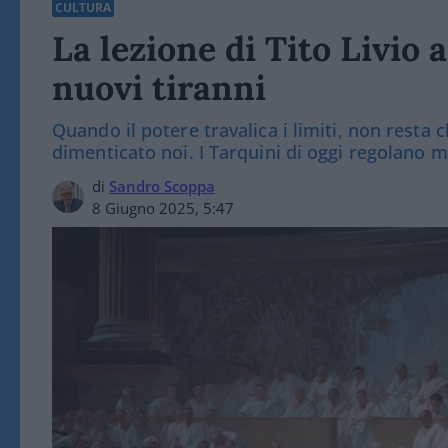
CULTURA
La lezione di Tito Livio 
nuovi tiranni
Quando il potere travalica i limiti, non resta
dimenticato noi. I Tarquini di oggi regolano m
di
Sandro Scoppa
8 Giugno 2025, 5:47