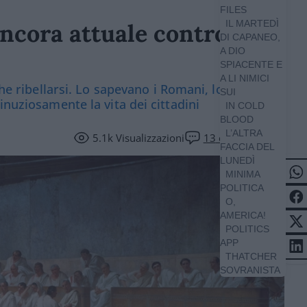
FILES
IL MARTEDÌ
ancora attuale contro i
DI CAPANEO,
A DIO
SPIACENTE E
A LI NIMICI
 che ribellarsi. Lo sapevano i Romani, lo abbiamo
SUI
inuziosamente la vita dei cittadini
IN COLD
BLOOD
L’ALTRA
5.1k
Visualizzazioni
13
commenti
FACCIA DEL
LUNEDÌ
MINIMA
POLITICA
O,
AMERICA!
POLITICS
APP
THATCHER
SOVRANISTA