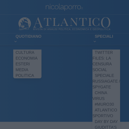
QUOTIDIANO
SPECIALI
CULTURA
TWITTER
ECONOMIA
FILES: LA
ESTERI
CENSURA
MEDIA
SOCIAL
POLITICA
SPECIALE
RUSSIAGATE /
SPYGATE
CHINA
VIRUS
#MURO30
ATLANTICO
SPORTIVO
DAY BY DAY
GIUDITTA’S