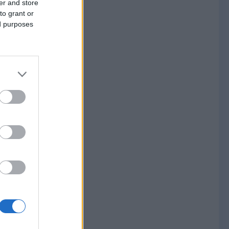
er and store
to grant or
ed purposes