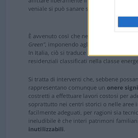
affittare liberamente il proprio immobile 
veniale si può sanare solo se si accetta u
È avvenuto così che nel 2024 il Parlament
Green”
, imponendo agli Stati membri di mig
In Italia, ciò si traduce nell’obbligo di rist
residenziali classificati nella classe energ
Si tratta di interventi che, sebbene possan
rappresentano comunque un
onere signi
costretti a effettuare lavori costosi per a
soprattutto nei centri storici o nelle are
facilmente adeguati, per ragioni sia tecni
ineludibile è che interi patrimoni familiar
inutilizzabili
.