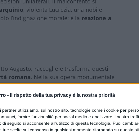
cisioni unilaterali. Il malcontento si
arquinio
, violenta Lucrezia, una nobile
solo l’indignazione morale: è la
reazione a
otto Augusto, raccoglie e trasforma questi
ertà romana
. Nella sua opera monumentale
e la nascita della Repubblica non come
le e politica
: i popoli tollerano il potere
rro -
Il rispetto della tua privacy è la nostra priorità
ri partner utilizziamo, sul nostro sito, tecnologie come i cookie per pers
annunci, fornire funzionalità per social media e analizzare il nostro traff
sistenza
. A tal proposito, ha annotato:
 di seguito si acconsente all'utilizzo di questa tecnologia. Puoi cambiar
loque gestas”
(
“Da questo momento in poi, il
e tue scelte sul consenso in qualsiasi momento ritornando su questo si
 in pace e in guerra”
).