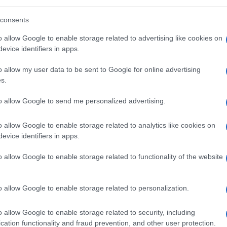
consents
o allow Google to enable storage related to advertising like cookies on
evice identifiers in apps.
efecto urbis ex commentariis Ser. Tulli creati
inus”
(“Furono allora eletti due consoli nei
o allow my user data to be sent to Google for online advertising
, secondo le disposizioni di
Servio Tullio
:
s.
ollatino
“): due uomini, non uno solo, a
to allow Google to send me personalized advertising.
i alternanza e condivisione del potere
che
o allow Google to enable storage related to analytics like cookies on
evice identifiers in apps.
o allow Google to enable storage related to functionality of the website
 non impongono tributi ai popoli
 la vita dei cittadini
che fingono di
o allow Google to enable storage related to personalization.
 decidono che una casa costruita trent’anni
otto termico, che un proprietario non può
o allow Google to enable storage related to security, including
cation functionality and fraud prevention, and other user protection.