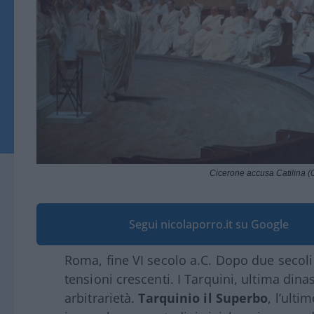
Cicerone accusa Catilina (
Segui nicolaporro.it su Google
Roma, fine VI secolo a.C. Dopo due secoli 
tensioni crescenti. I Tarquini, ultima dina
arbitrarietà.
Tarquinio il Superbo
, l’ulti