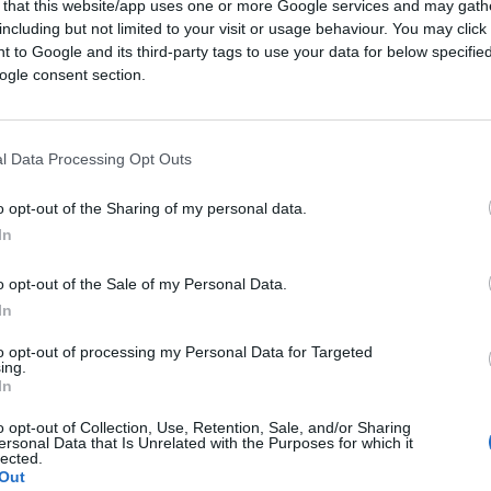
 that this website/app uses one or more Google services and may gath
including but not limited to your visit or usage behaviour. You may click 
 to Google and its third-party tags to use your data for below specifi
ogle consent section.
ivio scrive in un’epoca in cui la libertà
 una narrazione civile più che militare, e
 passato, il valore della responsabilità
l Data Processing Opt Outs
del rispetto delle leggi. Egli
guarda al
sente
. E lo fa senza cinismo, ma con la
o opt-out of the Sharing of my personal data.
In
.
o opt-out of the Sale of my Personal Data.
In
o e proclama la fine della monarchia,
to opt-out of processing my Personal Data for Targeted
ing.
u un principio decisivo:
nessuno
In
no, i poteri si bilanciano, il Senato
o opt-out of Collection, Use, Retention, Sale, and/or Sharing
 publica
è fragile ma più equa. Essa non si
ersonal Data that Is Unrelated with the Purposes for which it
lected.
istema di equilibri
che previene l’abuso.
Out