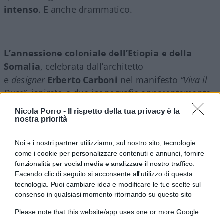
intenso
. E anche drammatico.
L’annessione coloniale dell’Etiopia e della
Somalia
, celebrata dall’architetto
e
designer
Erberto Carboni
nel manifesto
“Viva il
Duce”
, ispirato a due iconografie apparentemente
agli antipodi: la tensione – anche violenta – verso
Nicola Porro -
Il rispetto della tua privacy è la
la modernità da un lato, e il recupero della
nostra priorità
tradizione classica dall’altro (come si legge nelle
Noi e i nostri partner utilizziamo, sul nostro sito, tecnologie
illustrazioni, la
M
di Mussolini ricorda uno
come i cookie per personalizzare contenuti e annunci, fornire
stendardo romano).
funzionalità per social media e analizzare il nostro traffico.
Facendo clic di seguito si acconsente all'utilizzo di questa
tecnologia. Puoi cambiare idea e modificare le tue scelte sul
E poi la
Crociera aerea
del Decennale 1933-XI,
consenso in qualsiasi momento ritornando su questo sito
organizzata da
Italo Balbo
in occasione
Please note that this website/app uses one or more Google
del
Century of Progress
di Chicago, a cui il pittore e