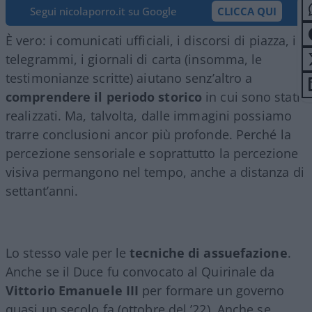
Segui nicolaporro.it su Google
CLICCA QUI
È vero: i comunicati ufficiali, i discorsi di piazza, i
telegrammi, i giornali di carta (insomma, le
testimonianze scritte) aiutano senz’altro a
comprendere il periodo storico
in cui sono stati
realizzati. Ma, talvolta, dalle immagini possiamo
trarre conclusioni ancor più profonde. Perché la
percezione sensoriale e soprattutto la percezione
visiva permangono nel tempo, anche a distanza di
settant’anni.
Lo stesso vale per le
tecniche di assuefazione
.
Anche se il Duce fu convocato al Quirinale da
Vittorio Emanuele III
per formare un governo
quasi un secolo fa (ottobre del ’22). Anche se