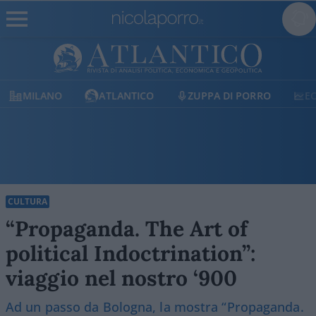
ATLANTICO
ZUPPA DI PORRO
ECONOMIA
CULTURA
“Propaganda. The Art of
political Indoctrination”:
viaggio nel nostro ‘900
Ad un passo da Bologna, la mostra “Propaganda.