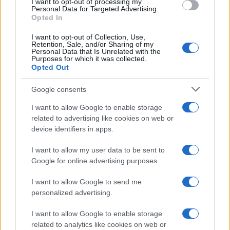
repubblica giudiziaria, dove la scelta di chi
I want to opt-out of processing my
Personal Data for Targeted Advertising.
governa il Paese appartiene ai giudici e non ai
Opted In
cittadini. Craxi, Berlusconi e ora Salvini sono le
I want to opt-out of Collection, Use,
vittime di una caccia alle streghe attraverso la
Retention, Sale, and/or Sharing of my
Personal Data that Is Unrelated with the
quale si mira a sovvertire l’esercizio della
Purposes for which it was collected.
Opted Out
sovranità popolare, a stabilire un regime in cui
una sorta di supremo comitato di salute pubblica
Google consents
decide, a colpi di indagini e prime pagine dei
I want to allow Google to enable storage
giornali, chi ha diritto a concorrere per governare
related to advertising like cookies on web or
il Paese e chi no.
device identifiers in apps.
I want to allow my user data to be sent to
Google for online advertising purposes.
Naturalmente, la posizione del governatore
I want to allow Google to send me
Fontana verrà archiviata riguardo agli ultimi reati
personalized advertising.
che gli vengono contestati, ma forse, a quel
punto, il danno sarà fatto e la notizia occuperà un
I want to allow Google to enable storage
related to analytics like cookies on web or
trafiletto nelle pagine interne dei giornali, tra una