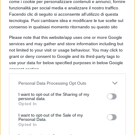
come i cookie per personalizzare contenuti e annunci, fornire
cosa ne resta, di fronte all’offensiva mediatico-
funzionalità per social media e analizzare il nostro traffico.
giudiziaria apertamente sostenuta dai partiti di
Facendo clic di seguito si acconsente all'utilizzo di questa
governo. Guardate il resto d’Europa: trovate forse
tecnologia. Puoi cambiare idea e modificare le tue scelte sul
consenso in qualsiasi momento ritornando su questo sito
il caso di un leader dell’opposizione trattato come
Salvini? Non mi risulta che Johnson, Macron e
Please note that this website/app uses one or more Google
services and may gather and store information including but
Merkel ambiscano all’eliminazione per via
not limited to your visit or usage behaviour. You may click to
giudiziaria dei loro rivali politici. Il garantismo non
grant or deny consent to Google and its third-party tags to
è un inutile orpello finalizzato a coprire le
use your data for below specified purposes in below Google
eventuali malefatte dei politici: è la base su sui si
consent section.
fonda uno stato democratico, in cui tutti sono
Personal Data Processing Opt Outs
uguali di fronte alla legge e nessuno deve essere
considerato colpevole prima dell’ultimo grado di
I want to opt-out of the Sharing of my
personal data.
giudizio.
Opted In
I want to opt-out of the Sale of my
Da oltre trent’anni in Italia stiamo assistendo alla
Personal Data.
Opted In
trasformazione della repubblica democratica in