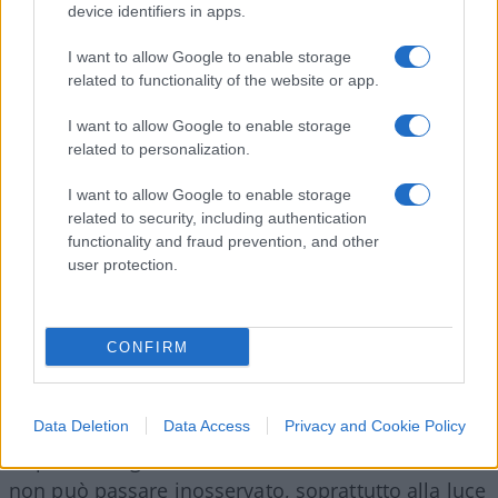
device identifiers in apps.
news sulla cellulite di Meghan Markle e un
panegirico filo-governativo. Fontana è stato eletto
I want to allow Google to enable storage
related to functionality of the website or app.
nel 2018 con una valanga di voti: il 59 per cento
dei cittadini lombardi gli ha espresso fiducia.
I want to allow Google to enable storage
related to personalization.
È così che l’obbligatorietà dell’azione penale
I want to allow Google to enable storage
diventa la foglia di fico per indagare contro
related to security, including authentication
l’opposizione e ribaltare l’esito inoppugnabile
functionality and fraud prevention, and other
user protection.
delle urne. Sono 25 anni che in Lombardia la
sinistra tenta la carta giudiziaria. Mai una volta gli
è andata bene.
CONFIRM
Ma l’attacco “sudamericano” alle opposizioni,
Data Deletion
Data Access
Privacy and Cookie Policy
calpestando garanzie iscritte nella Costituzione,
non può passare inosservato, soprattutto alla luce