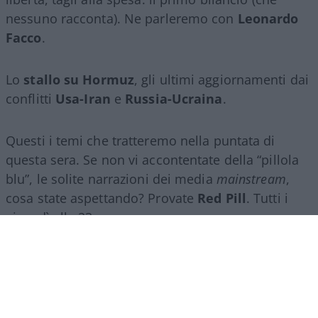
nessuno racconta). Ne parleremo con
Leonardo
Facco
.
Lo
stallo su Hormuz
, gli ultimi aggiornamenti dai
conflitti
Usa-Iran
e
Russia-Ucraina
.
Questi i temi che tratteremo nella puntata di
questa sera. Se non vi accontentate della “pillola
blu”, le solite narrazioni dei media
mainstream
,
cosa state aspettando? Provate
Red Pill
. Tutti i
giovedì alle 23
su
NicolaPorro.it
,
Atlanticoquotidiano.it
e i rispettivi
canali
YouTube
:
@NicolaPorroZuppa
e
@atlanticoquotidiano
.