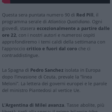
Questa sera puntata numero 90 di
Red Pill
, il
programma serale di
Atlantico Quotidiano
. Ogni
giovedì, stasera
eccezionalmente a partire dalle
ore 22
, con i nostri autori e numerosi ospiti
approfondiremo i temi caldi della settimana con
l’approccio
critico e fuori dal coro
che ci
contraddistingue.
La Spagna di
Pedro Sanchez
isolata in Europa
dopo l’invasione di Ceuta, prevale la “linea
Meloni”. La lettera dei governi europei e le parole
del ministro Piantedosi al vertice Ue.
L’Argentina di Milei avanza
. Tasse abolite, più
libertà, tagli alla spesa: il primo bilancio (che