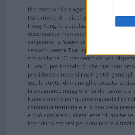
Ricorrendo allo slogan “impedire la svendi
Parlamento di Taipei per nulla disposti 
Hong Kong, la popolazione è restia all’i
desiderando mantenere tutti gli organi d
sappiamo, la
leader
del Partito Democratic
sessantunenne Tsai Ing-wen, ha in seguit
schiacciante, 60 per cento dei voti rispet
L’uomo, per intenderci, che due anni orso
presidente cinese Xi Jinping stringendog
quella stretta di mano gli è costata la di
la stragrande maggioranza dei taiwanesi 
Naturalmente per quanto riguarda l’ex colon
contiguità territoriale e la fine della pr
e può contare su alleati esterni, anche se 
intendano esporsi per continuare a tutela