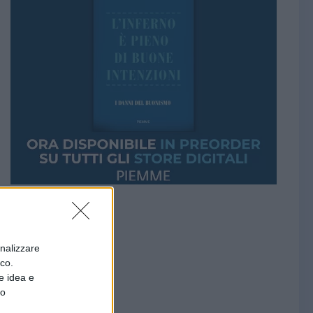
onalizzare
ico.
e idea e
to