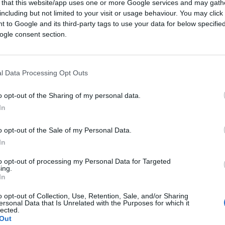
 that this website/app uses one or more Google services and may gath
i condotto al suo isolamento diplomatico.
including but not limited to your visit or usage behaviour. You may click 
nita nella Repubblica Popolare, ha dapprima
 to Google and its third-party tags to use your data for below specifi
la Cina continentale, e poi ha dovuto
ogle consent section.
anze diplomatiche all’estero diventando una
non è riconosciuto ufficialmente negli
o, l’Organizzazione Mondiale della Sanità.
l Data Processing Opt Outs
o opt-out of the Sharing of my personal data.
tuosa della sua economia in larga parte
In
orata sul piano diplomatico, Taiwan è
 asiatiche” il cui esempio più noto è la
o opt-out of the Sale of my Personal Data.
one tra le due Cine è enorme: appena 23
In
 300 milioni della Repubblica Popolare. E la
to opt-out of processing my Personal Data for Targeted
ing.
tanto 120 km di mare separano le due
In
o opt-out of Collection, Use, Retention, Sale, and/or Sharing
ersonal Data that Is Unrelated with the Purposes for which it
lected.
Out