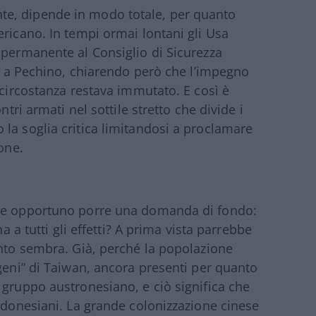
e, dipende in modo totale, per quanto
ericano. In tempi ormai lontani gli Usa
 permanente al Consiglio di Sicurezza
to a Pechino, chiarendo però che l’impegno
 circostanza restava immutato. E così è
ntri armati nel sottile stretto che divide i
la soglia critica limitandosi a proclamare
one.
que opportuno porre una domanda di fondo:
na a tutti gli effetti? A prima vista parrebbe
anto sembra. Già, perché la popolazione
igeni” di Taiwan, ancora presenti per quanto
 gruppo austronesiano, e ciò significa che
indonesiani. La grande colonizzazione cinese