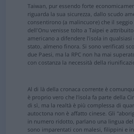
Taiwan, pur essendo forte economicament
riguarda la sua sicurezza, dallo scudo am
consentirono (a malincuore) che il seggio
dell’Onu venisse tolto a Taipei e attribui
americano a difendere l’isola in qualsiasi
stato, almeno finora. Si sono verificati sco
due Paesi, ma la RPC non ha mai superato 
con costanza la necessità della riunificazi
Al di là della cronaca corrente è comun
è proprio vero che l’isola fa parte della Ci
di sì, ma la realtà è più complessa di qu
autoctona non è affatto cinese. Gli “abor
in numero ridotto, parlano una lingua del
sono imparentati con malesi, filippini e 