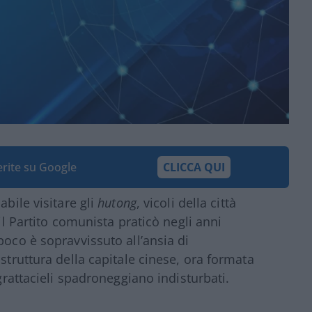
ferite su Google
CLICCA QUI
abile visitare gli
hutong
, vicoli della città
 il Partito comunista praticò negli anni
poco è sopravvissuto all’ansia di
 struttura della capitale cinese, ora formata
 grattacieli spadroneggiano indisturbati.