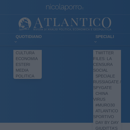
QUOTIDIANO
SPECIALI
CULTURA
TWITTER
ECONOMIA
FILES: LA
ESTERI
CENSURA
MEDIA
SOCIAL
POLITICA
SPECIALE
RUSSIAGATE /
SPYGATE
CHINA
VIRUS
#MURO30
ATLANTICO
SPORTIVO
DAY BY DAY
GIUDITTA’S