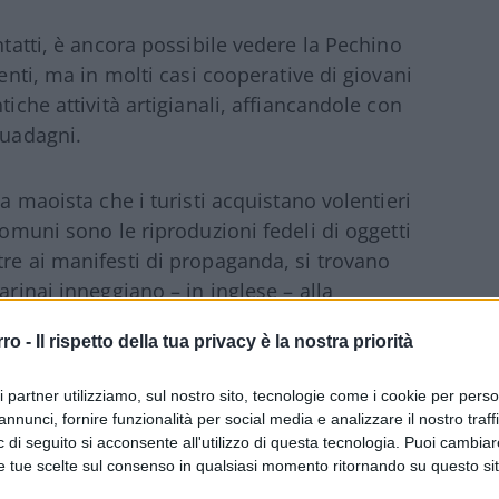
ntatti, è ancora possibile vedere la Pechino
centi, ma in molti casi cooperative di giovani
tiche attività artigianali, affiancandole con
guadagni.
ca maoista che i turisti acquistano volentieri
comuni sono le riproduzioni fedeli di oggetti
tre ai manifesti di propaganda, si trovano
arinai inneggiano – in inglese – alla
 1949 rifugio dei nazionalisti di Chiang Kai-
rro -
Il rispetto della tua privacy è la nostra priorità
comunisti di Mao.
ri partner utilizziamo, sul nostro sito, tecnologie come i cookie per pers
annunci, fornire funzionalità per social media e analizzare il nostro traff
 di seguito si acconsente all'utilizzo di questa tecnologia. Puoi cambiar
ceva – è riuscita a mantenere
e tue scelte sul consenso in qualsiasi momento ritornando su questo si
e allo scudo americano, anche se la