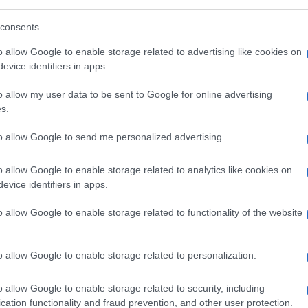
sercitato una forte pressione militare
o di annetterla al proprio territorio
consents
i Usa ha impedito che ciò avvenisse, e
o allow Google to enable storage related to advertising like cookies on
zato. Tuttavia il governo di Pechino ha da
evice identifiers in apps.
alla minaccia militare, ha invece puntato su
o allow my user data to be sent to Google for online advertising
ciali trovando nell’isola interlocutori
s.
to allow Google to send me personalized advertising.
tang
, il partito nazionalista che condusse
o allow Google to enable storage related to analytics like cookies on
ti, l’ultimo presidente filocinese Ma Ying-
evice identifiers in apps.
orti economici con gli ex nemici dicendosi
laborazione con la Repubblica Popolare.
o allow Google to enable storage related to functionality of the website
studentesco che non intende far diventare il
to concreto considerando la strapotere
o allow Google to enable storage related to personalization.
ico.
o allow Google to enable storage related to security, including
cation functionality and fraud prevention, and other user protection.