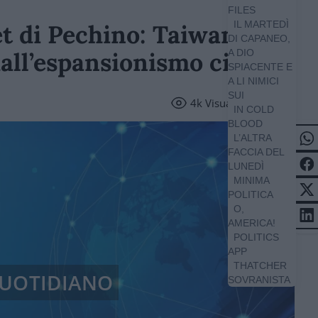
FILES
IL MARTEDÌ
et di Pechino: Taiwan
DI CAPANEO,
all’espansionismo cinese
A DIO
SPIACENTE E
A LI NIMICI
SUI
4k
Visualizzazioni
IN COLD
BLOOD
L’ALTRA
FACCIA DEL
LUNEDÌ
MINIMA
POLITICA
O,
AMERICA!
POLITICS
APP
THATCHER
 QUOTIDIANO
SOVRANISTA