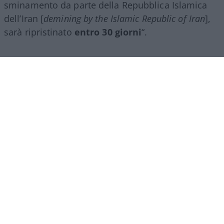
sminamento da parte della Repubblica Islamica
dell’Iran [
demining by the Islamic Republic of Iran
],
sarà ripristinato
entro 30 giorni
“.
[5.3.] “La Repubblica Islamica dell’Iran condurrà
un dialogo con il Sultanato dell’Oman, per definire