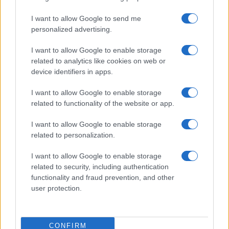
I want to allow Google to send me
personalized advertising.
La trattativa su Hormuz e la
possibile via d’uscita per
I want to allow Google to enable storage
related to analytics like cookies on web or
l’Iran
device identifiers in apps.
Un accordo che salvi la faccia agli iraniani ma di
I want to allow Google to enable storage
fatto senza compromettere né lo status di
related to functionality of the website or app.
Hormuz né la Convenzione UNCLOS. E la notizia è
I want to allow Google to enable storage
che Teheran si sta piegando
related to personalization.
di
Musso
2.2k
0
I want to allow Google to enable storage
8 Agosto 2026, 5:59
related to security, including authentication
functionality and fraud prevention, and other
user protection.
CONFIRM