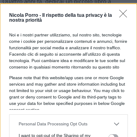
Quattro anni fa, dedicai un piccolo libro a
proporre un programma liberale al centrodestra
Nicola Porro -
Il rispetto della tua privacy è la
(per evitare il Nazareno) e soprattutto ad avanzare
nostra priorità
l’ipotesi delle primarie: non come feticcio, non
come soluzione miracolistica (figuriamoci!), ma
Noi e i nostri partner utilizziamo, sul nostro sito, tecnologie
come i cookie per personalizzare contenuti e annunci, fornire
come il modo più sano di dare ingresso a una
funzionalità per social media e analizzare il nostro traffico.
discussione basata su opzioni politiche alternative
Facendo clic di seguito si acconsente all'utilizzo di questa
per costruire il futuro.
tecnologia. Puoi cambiare idea e modificare le tue scelte sul
consenso in qualsiasi momento ritornando su questo sito
Please note that this website/app uses one or more Google
services and may gather and store information including but
Quel piccolo libro fu idealmente dato alle fiamme
not limited to your visit or usage behaviour. You may click to
(in primo luogo dagli zelanti media “d’area”,
grant or deny consent to Google and its third-party tags to
sempre più realisti del re), e l’ancora più piccolo
use your data for below specified purposes in below Google
consent section.
autore fu isolato e identificato come reprobo.
Personal Data Processing Opt Outs
Oggi, essendosi il corpo di Forza Italia disabituato
I want to opt-out of the Sharing of my