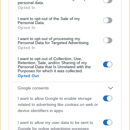
alle idee e alla discussione politica, le primarie le
personal data.
ha fatte Salvini nelle urne, e dal suo punto di vista
Opted In
ha fatto benissimo. Ed è un po’ triste vedere
I want to opt-out of the Sale of my
Personal Data.
quello che fu il maggior partito del centrodestra
Opted In
diviso tra ansie esclusivamente aziendali e
dirigenti (casuali, prepotenti, improvvisati) già
I want to opt-out of processing my
Personal Data for Targeted Advertising.
pronti all’Anschluss salviniano. Senza idee e senza
Opted In
politica, nell’una e nell’altra ipotesi.
I want to opt-out of Collection, Use,
Retention, Sale, and/or Sharing of my
Personal Data that Is Unrelated with the
Purposes for which it was collected.
#CENTRODESTRA
#ELEZIONI
#FORZA ITALIA
Opted Out
#PARTITI
#PRIMARIE
Google consents
I want to allow Google to enable storage
related to advertising like cookies on web or
Commenta per primo
device identifiers in apps.
I want to allow my user data to be sent to
Google for online advertising purposes.