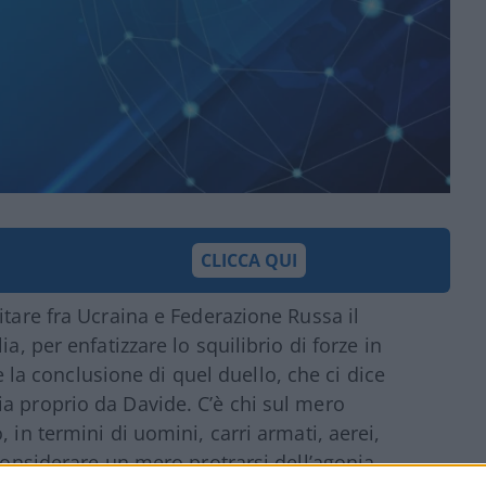
CLICCA QUI
itare fra Ucraina e Federazione Russa il
a, per enfatizzare lo squilibrio di forze in
 conclusione di quel duello, che ci dice
a proprio da Davide. C’è chi sul mero
 in termini di uomini, carri armati, aerei,
 considerare un mero protrarsi dell’agonia