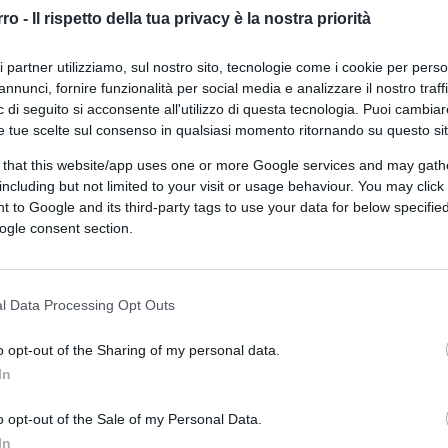
 massacri e distruzioni evitabili con una resa
rro -
Il rispetto della tua privacy è la nostra priorità
esta e non altra sarebbe la dura realtà.
ita, se fosse la guerra fra Zelens’kyj e
ri partner utilizziamo, sul nostro sito, tecnologie come i cookie per pers
ettimane di indomabile resistenza; è la
annunci, fornire funzionalità per social media e analizzare il nostro traff
 di seguito si acconsente all'utilizzo di questa tecnologia. Puoi cambiar
è in grado di imporla a 45 milioni di donne e
e tue scelte sul consenso in qualsiasi momento ritornando su questo si
 that this website/app uses one or more Google services and may gath
including but not limited to your visit or usage behaviour. You may click 
 to Google and its third-party tags to use your data for below specifi
are alla propria identità, accettando una
ogle consent section.
a inevitabile. Se il presidente ucraino si
er dare fiducia, ma la sua parola conterebbe
l Data Processing Opt Outs
a convinta partecipazione dell’intera
ta delle città, se pur parzialmente liberate
o opt-out of the Sharing of my personal data.
agli aggrediti, ma certo non di meno, anzi
In
 perfettamente consapevoli tanto da
tarmente.
o opt-out of the Sale of my Personal Data.
In