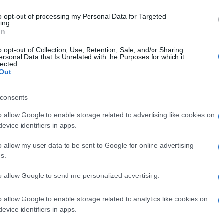
cora scritta. La resa non è affatto garante
to opt-out of processing my Personal Data for Targeted
ing.
sulla bilancia grava sempre la spada di
In
 maggiore o minore i piatti, sulla base di
o opt-out of Collection, Use, Retention, Sale, and/or Sharing
prattutto di quanto potrà costare
ersonal Data that Is Unrelated with the Purposes for which it
lected.
a Putin e la schiera degli oligarchi lo
Out
glio una volta che le sanzioni saranno
consents
o allow Google to enable storage related to advertising like cookies on
evice identifiers in apps.
adicata nella nostra gente che la libertà
o allow my user data to be sent to Google for online advertising
la resistenza al nazifascismo, senza tenere
s.
i può andare incontro alla morte con niente
libertà a quanti verranno. Più di tante
to allow Google to send me personalized advertising.
riche antifasciste, basterebbe far leggere
o allow Google to enable storage related to analytics like cookies on
orte della resistenza italiana ed europea, chi
evice identifiers in apps.
cere, non valga la pena di combattere, anche