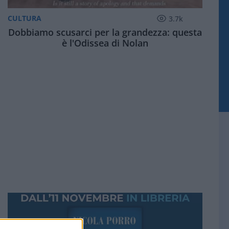
CULTURA
3.7k
Dobbiamo scusarci per la grandezza: questa
è l'Odissea di Nolan