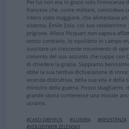
Per lui non era in gioco solo l’innocenza d
francese che, come militare, coincideva co
intero stato maggiore, che alimentava un 
sistema. Émile Zola, col suo celeberrimo
prigione. Allora Picquart non sapeva affat
senso contrario, lo squilibrio in campo er
suscitare un crescente movimento di opin
convinto del suo assunto che ruppe con D
di chiedere la grazia. Sappiamo benissimo
ebbe la sua tardiva dichiarazione di innoc
vicenda distruttiva, della sua vita e della
ministro della guerra. Posso sbagliarmi,
grande storia contenesse una morale anch
ucraino.
#CASO DREYFUS
#GUERRA
#RESISTENZA
#VOLODYMYR ZELENSKY