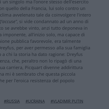
i un singolo ma l’onore stesso dell’esercito
n quello della Francia, lui solo contro un
clima avvelenato tale da coinvolgere l’intero
“J’accuse”
, si vide condannato ad un anno di
to se avrebbe vinto, anzi tutto deponeva in
a imponente, all’inizio solo, ma capace di
ione pubblica favorevole, era talmente
reyfus, per aver permesso alla sua famiglia
 a chi la storia ha dato ragione: Dreyfus
enza, che, peraltro non lo ripagò di una
 sua carriera, Picquart divenne addirittura
 ma mi è sembrato che questa piccola
e per l’eroica resistenza del popolo
#RUSSIA
#UCRAINA
#VLADIMIR PUTIN