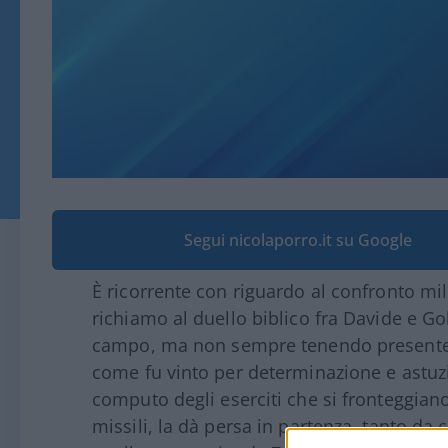
Segui nicolaporro.it su Google
È ricorrente con riguardo al confronto mil
richiamo al duello biblico fra Davide e Goli
campo, ma non sempre tenendo presente la
come fu vinto per determinazione e astuzi
computo degli eserciti che si fronteggiano,
missili, la dà persa in partenza, tanto da