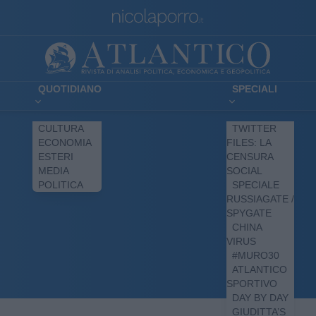
QUOTIDIANO
SPECIALI
CULTURA
TWITTER
ECONOMIA
FILES: LA
ESTERI
CENSURA
MEDIA
SOCIAL
POLITICA
SPECIALE
RUSSIAGATE /
SPYGATE
CHINA
VIRUS
#MURO30
ATLANTICO
SPORTIVO
DAY BY DAY
GIUDITTA’S