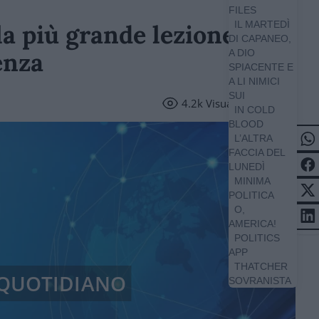
FILES
IL MARTEDÌ
la più grande lezione
DI CAPANEO,
enza
A DIO
SPIACENTE E
A LI NIMICI
SUI
4.2k
Visualizzazioni
IN COLD
BLOOD
L’ALTRA
FACCIA DEL
LUNEDÌ
MINIMA
POLITICA
O,
AMERICA!
POLITICS
APP
THATCHER
/ QUOTIDIANO
SOVRANISTA