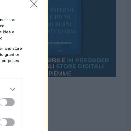
onalizzare
ico.
e idea e
to
er and store
to grant or
ed purposes