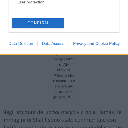
user protection.
finanziatore del movimento), mostrando delle
immagini inedite del periodo di prigionia (2006-
2011) di Gilad Shalit a Gaza.
CONFIRM
Popolazione
Data Deletion
Data Access
Privacy and Cookie Policy
a Gaza che
guarda il
programma
di Al-
Jazeera,
“Quello che
è nascosto è
ancora più
grande”, 6
giugno, 2021
Negli account dei
social media
vicino a Hamas, le
immagini di Shalit sono state commentate con
ilarità, prendendo in giro le immagini del ragazzo,