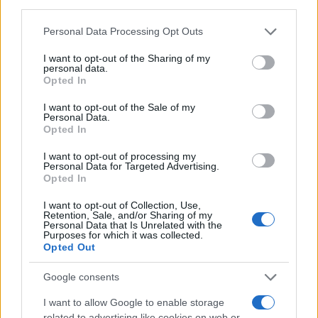
Personal Data Processing Opt Outs
È importante sottolineare che Hamas aveva
I want to opt-out of the Sharing of my
comunicato la volontà di interrompere la tregua
personal data.
Opted In
ben prima dell’annuncio da parte dei
settlers
di
voler riorganizzare la “marcia delle bandiere”, una
I want to opt-out of the Sale of my
Personal Data.
commemorazione annuale per celebrare l’unità di
Opted In
Gerusalemme, ottenuta con la guerra dei Sei
I want to opt-out of processing my
giorni del 1967. Infatti, all’inizio della scorsa
Personal Data for Targeted Advertising.
Opted In
settimana, Hamas aveva dichiarato la propria
volontà di ricominciare il lancio di missili se
I want to opt-out of Collection, Use,
Retention, Sale, and/or Sharing of my
Israele non avesse lasciato entrare a Gaza i
Personal Data that Is Unrelated with the
Purposes for which it was collected.
finanziamenti del Qatar, suo maggior finanziatore.
Opted Out
Quando poi però i
settlers
lo scorso giovedì hanno
reso noto il programma della “marcia delle
Google consents
bandiere”, Hamas non ha più menzionato i
I want to allow Google to enable storage
finanziamenti e ha iniziato a utilizzare la
related to advertising like cookies on web or