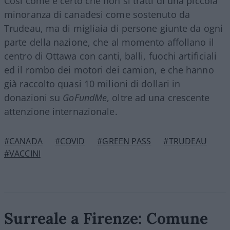
Così come è certo che non si tratti di una piccola
minoranza di canadesi come sostenuto da
Trudeau, ma di migliaia di persone giunte da ogni
parte della nazione, che al momento affollano il
centro di Ottawa con canti, balli, fuochi artificiali
ed il rombo dei motori dei camion, e che hanno
già raccolto quasi 10 milioni di dollari in
donazioni su
GoFundMe
, oltre ad una crescente
attenzione internazionale.
#CANADA
#COVID
#GREEN PASS
#TRUDEAU
#VACCINI
Surreale a Firenze: Comune