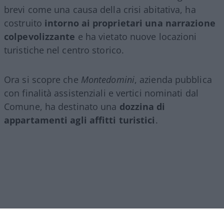
brevi come una causa della crisi abitativa, ha
costruito
intorno ai proprietari una narrazione
colpevolizzante
e ha vietato nuove locazioni
turistiche nel centro storico.
Ora si scopre che
Montedomini
, azienda pubblica
con finalità assistenziali e vertici nominati dal
Comune, ha destinato una
dozzina di
appartamenti agli affitti turistici
.