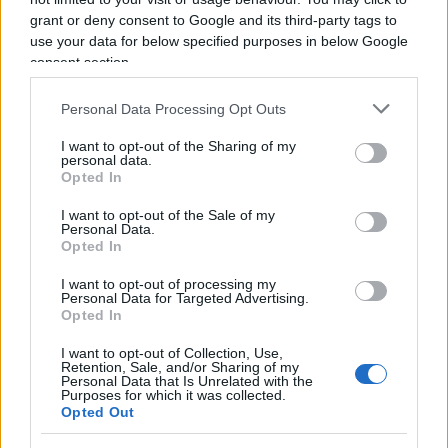
quarantena per i camionisti non vaccinati, dal
grant or deny consent to Google and its third-party tags to
momento che è ormai chiaro a tutti che i vaccinati
use your data for below specified purposes in below Google
possono comunque contagiare altri, vaccinati o
consent section.
meno che siano.
Personal Data Processing Opt Outs
Il governo Trudeau, come il governo Draghi in
I want to opt-out of the Sharing of my
personal data.
Italia, sembra più interessato a vaccinare a tutti i
Opted In
costi e a rendere la vita impossibile a chi non si
I want to opt-out of the Sale of my
piega, piuttosto che a contrastare la diffusione del
Personal Data.
Opted In
Covid
.
I want to opt-out of processing my
Personal Data for Targeted Advertising.
Opted In
L’impressione allora è quella di un fiume carsico
I want to opt-out of Collection, Use,
che sia emerso all’improvviso incanalando, o
Retention, Sale, and/or Sharing of my
Personal Data that Is Unrelated with the
meglio incolonnando nei camion, rabbia a
Purposes for which it was collected.
Opted Out
frustrazione che covavano da tempo. Su canali