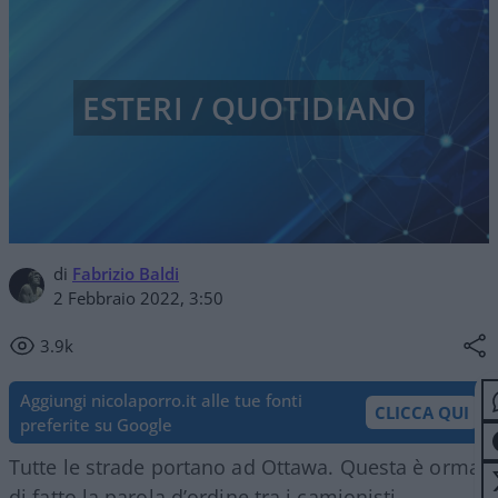
ESTERI / QUOTIDIANO
di
Fabrizio Baldi
2 Febbraio 2022, 3:50
3.9k
Aggiungi nicolaporro.it alle tue fonti
CLICCA QUI
preferite su Google
Tutte le strade portano ad Ottawa. Questa è ormai
di fatto la parola d’ordine tra i camionisti