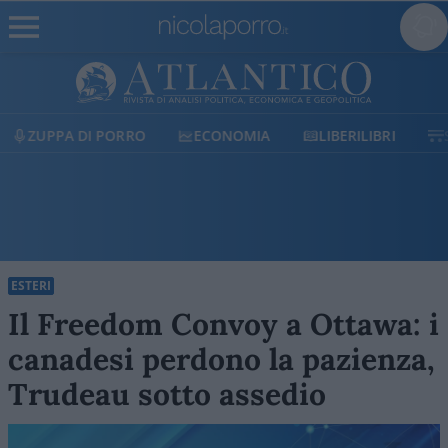
I PORRO
ECONOMIA
LIBERILIBRI
SHOP
S
ESTERI
Il Freedom Convoy a Ottawa: i
canadesi perdono la pazienza,
Trudeau sotto assedio