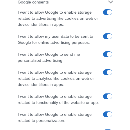
Telegram
dedicati gli attivisti discutono da più di
Google consents
un anno ormai di come opporsi alla deriva
I want to allow Google to enable storage
autoritaria intrapresa dal governo Trudeau.
related to advertising like cookies on web or
Famoso in particolare il network
“The White Rose”
,
device identifiers in apps.
con ramificazione internazionali.
I want to allow my user data to be sent to
Google for online advertising purposes.
Sulla pagina
Facebook
del governo della British
I want to allow Google to send me
Columbia, non sono pochi gli utenti che hanno
personalized advertising.
manifestato fastidio per l’obbligo delle
mascherine, sottolineando che era stato
I want to allow Google to enable storage
related to analytics like cookies on web or
promesso un ritorno alla normalità per i vaccinati.
device identifiers in apps.
Ritorno che ovviamente non c’è stato.
I want to allow Google to enable storage
related to functionality of the website or app.
Non è un caso dunque che lungo le strade
percorse dai camionisti verso Ottawa si siano
I want to allow Google to enable storage
ammassate parecchie persone con striscioni e
related to personalization.
cartelli di sostegno, e che si stiano tenendo