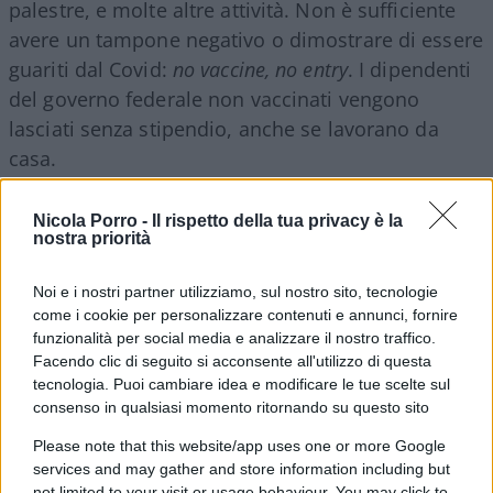
palestre, e molte altre attività. Non è sufficiente
avere un tampone negativo o dimostrare di essere
guariti dal Covid:
no vaccine, no entry
. I dipendenti
del governo federale non vaccinati vengono
lasciati senza stipendio, anche se lavorano da
casa.
Facile intuire a questo punto che si tratti di misure
Nicola Porro -
Il rispetto della tua privacy è la
nostra priorità
che nulla hanno a che vedere con la tutela della
salute pubblica: non si capisce per quale ragione
Noi e i nostri partner utilizziamo, sul nostro sito, tecnologie
infatti si debba privare di stipendio chi lavora da
come i cookie per personalizzare contenuti e annunci, fornire
remoto, come se qualcuno avesse fatto
funzionalità per social media e analizzare il nostro traffico.
Facendo clic di seguito si acconsente all'utilizzo di questa
confusione tra virus informatici e
coronavirus
.
tecnologia. Puoi cambiare idea e modificare le tue scelte sul
consenso in qualsiasi momento ritornando su questo sito
Please note that this website/app uses one or more Google
Così come appare privo di senso l’obbligo di
services and may gather and store information including but
not limited to your visit or usage behaviour. You may click to