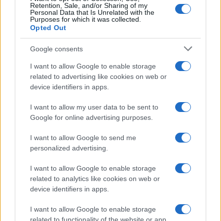
Retention, Sale, and/or Sharing of my
secondo un sondaggio di
SWG
, oggi nutrirebbero
Personal Data that Is Unrelated with the
Purposes for which it was collected.
addirittura più fiducia in Pechino che in
Opted Out
Washington (un risultato su cui riflettere, dato che
gli aiuti americani all’Italia non sono mancati –
Google consents
come ammesso anche da Di Maio – ma non c’è
I want to allow Google to enable storage
stata molta informazione sui media italiani. Sulle
related to advertising like cookies on web or
motivazioni di questa mancanza di informazione
device identifiers in apps.
ognuno tragga le proprie conclusioni). Non solo:
I want to allow my user data to be sent to
in Italia abbiamo avuto addirittura un supposto
Google for online advertising purposes.
Che Guevara
, Alessandro Di Battista, che ha
I want to allow Google to send me
invitato il governo a stringere relazioni
personalized advertising.
preferenziali con Pechino a discapito di quelle con
gli alleati occidentali, dicendosi certo che la Cina
I want to allow Google to enable storage
related to analytics like cookies on web or
vincerà una “terza guerra mondiale” senza sparare
device identifiers in apps.
un colpo.
I want to allow Google to enable storage
related to functionality of the website or app.