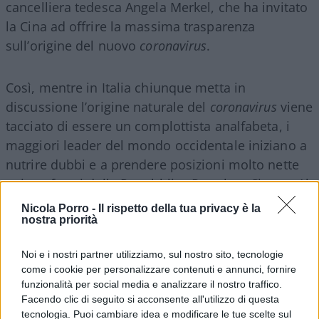
cancelliera tedesca Angela Merkel, che ha invitato
la Cina ad offrire la massima trasparenza
sull’origine del nuovo
coronavirus
.
Così, mentre in Italia chiunque metta in
discussione l’origine naturale del
coronavirus
viene
tacciato di essere un complottista analfabeta, i
maggiori leader del mondo occidentale iniziano a
nutrire dubbi e a prendere posizioni molto nette
nei confronti della Repubblica Popolare Cinese. Al
di là dell’origine del virus, si tratta di posizioni
Nicola Porro -
Il rispetto della tua privacy è la
fondamentali nel dopo emergenza, che davanti
nostra priorità
alla narrazione cinese permetteranno
Noi e i nostri partner utilizziamo, sul nostro sito, tecnologie
all’Occidente di reagire con la stessa moneta,
come i cookie per personalizzare contenuti e annunci, fornire
ponendo Pechino davanti alle proprie
funzionalità per social media e analizzare il nostro traffico.
responsabilità. Una reazione che, associata alla
Facendo clic di seguito si acconsente all'utilizzo di questa
tecnologia. Puoi cambiare idea e modificare le tue scelte sul
probabile contrazione della crescita cinese,