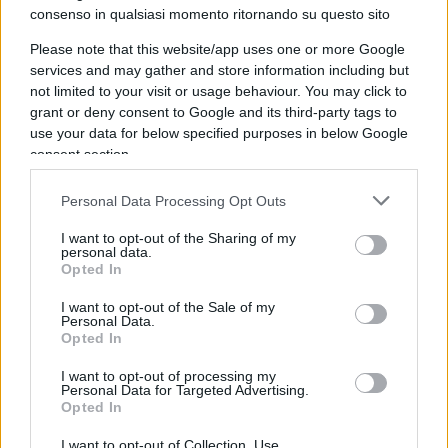
consenso in qualsiasi momento ritornando su questo sito
potrebbe mettere davvero in difficoltà il potere di
Xi, portando magari a proteste e ad una reazione
Please note that this website/app uses one or more Google
services and may gather and store information including but
interna anche al Partito Comunista al potere.
not limited to your visit or usage behaviour. You may click to
grant or deny consent to Google and its third-party tags to
use your data for below specified purposes in below Google
consent section.
Anello debole di questa reazione occidentale alla
narrazione cinese è, purtroppo, l’Italia. Qui, quasi
Personal Data Processing Opt Outs
indisturbato, il regime di Pechino è riuscito a far
I want to opt-out of the Sharing of my
passare l’idea che l’origine del
coronavirus
sia da
personal data.
Opted In
ricondurre alla Lombardia, una tesi folle, figlia di
una assurda manipolazione cinese di una
I want to opt-out of the Sale of my
Personal Data.
intervista ad un medico italiano. Manipolazione
Opted In
che è passata senza alcuna dura reazione da parte
I want to opt-out of processing my
del Governo italiano. Inviando qualche medico e
Personal Data for Targeted Advertising.
Opted In
qualche mascherina, quindi, la Cina è riuscita a
far breccia anche nel cuore degli italiani che,
I want to opt-out of Collection, Use,