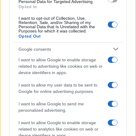
Personal Data for Targeted Advertising.
Una narrativa ad hoc, che è servita a distogliere lo
Opted In
sguardo da regimi corrotti internamente, che
I want to opt-out of Collection, Use,
hanno fondato e fondano tuttora il loro sistema di
Retention, Sale, and/or Sharing of my
Personal Data that Is Unrelated with the
potere sulla violazione dei diritti umani e dello
Purposes for which it was collected.
Opted Out
stato di diritto, o peggio sul terrorismo, e che
hanno sfruttato e sfruttano la causa palestinese
Google consents
per aumentare la loro influenza regionale. Il
I want to allow Google to enable storage
conflitto permanente con Israele è servito e serve
related to advertising like cookies on web or
ancora oggi a questi attori per giustificare stati di
device identifiers in apps.
emergenza, repressioni e ingerenze a fronte di un
I want to allow my user data to be sent to
nemico esterno che è di fatto solo immaginato.
Google for online advertising purposes.
I want to allow Google to send me
personalized advertising.
Ecco perché l’intergruppo appena formatosi alla
Camera è una presa in giro. L’ennesima messa in
I want to allow Google to enable storage
related to analytics like cookies on web or
scena di chi, in realtà, ha già scelto da che parte
device identifiers in apps.