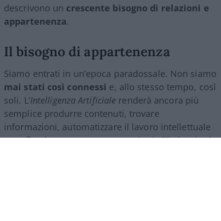
descrivono un
crescente bisogno di relazioni e
appartenenza
.
Il bisogno di appartenenza
Siamo entrati in un’epoca paradossale. Non siamo
mai stati così connessi
e, allo stesso tempo, così
soli. L’
Intelligenza Artificiale
renderà ancora più
semplice produrre contenuti, trovare
informazioni, automatizzare il lavoro intellettuale
e perfino intrattenere conversazioni. Gli algoritmi
ci accompagneranno in ogni momento della
giornata e lo schermo diventerà sempre più il
filtro attraverso cui guardiamo il mondo.