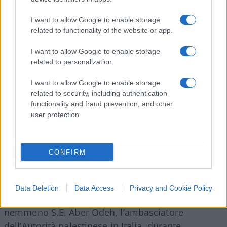
stare e da parecchi anni. Legittimo schierarsi, ma
perché pretendere di rappresentare tutti, di essere
I want to allow Google to enable storage
gli unici interpreti dell’unica pace possibile?
related to functionality of the website or app.
I want to allow Google to enable storage
Se la questione palestinese è ancora aperta,
related to personalization.
infatti, si deve essenzialmente a tutti i rifiuti degli
I want to allow Google to enable storage
stessi palestinesi – a cominciare dalla spartizione
related to security, including authentication
Onu del 1947, fino all’offerta di pace di Olmert –
functionality and fraud prevention, and other
mal consigliati e mal incoraggiati dai loro
user protection.
sponsor. Il vero nemico della pace nell’area,
infatti, ha un nome: Repubblica Islamica dell’Iran.
CONFIRM
Quella che promuove quotidianamente la
distruzione di Israele, che nega la Shoah e,
soprattutto, da cui i palestinesi non hanno ancora
Data Deletion
Data Access
Privacy and Cookie Policy
preso le distanze. Cosa che non ha fatto
nemmeno S.E. Aber Odeh, l’ambasciatore
dell’Autorità palestinese in Italia, durante