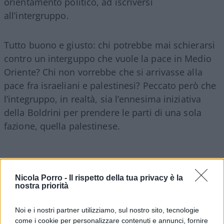
orientamento politico, ad iscriversi
all’intergruppo.
Tutto buono e giusto: chi potrebbe mai schierarsi
contro un interguppo che vuole la pace in Medio
Oriente? Chi non vorrebbe che si arrivasse alla
pace fra israeliani e palestinesi? Peccato però che
l’integruppo, in realtà, sia l’ennesima iniziativa
della Boldrini per prendere le parti di una sola
fazione, quella palestinese.
Il nome stesso dell’intergruppo è fuorviante.
Nicola Porro -
Il rispetto della tua privacy è la
Davvero qualcuno pensa che la causa della pace
nostra priorità
in “Medio Oriente” possa coincidere con l’area del
conflitto tra israeliani e palestinesi? Davvero
Noi e i nostri partner utilizziamo, sul nostro sito, tecnologie
come i cookie per personalizzare contenuti e annunci, fornire