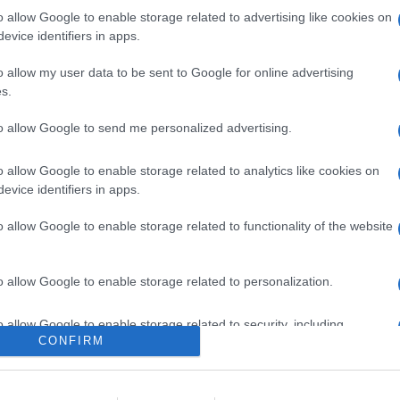
ci questa sera sarà
Fabio Dragoni
.
o allow Google to enable storage related to advertising like cookies on
evice identifiers in apps.
o allow my user data to be sent to Google for online advertising
s.
ld Trump
: dopo Messico, Canada e Cina,
e reagirà? Accetterà di sedersi al tavolo
to allow Google to send me personalized advertising.
 Sheinbaum e il primo ministro canadese
i parla di una rappresaglia contro le Big
o allow Google to enable storage related to analytics like cookies on
rella, sono arrivate dichiarazioni piuttosto
evice identifiers in apps.
o allow Google to enable storage related to functionality of the website
un po’ tutti. Davvero pensa ad un
o allow Google to enable storage related to personalization.
l Medio Oriente, o si tratta di uno
 Egitto e Giordania, ad assumersi le proprie
o allow Google to enable storage related to security, including
CONFIRM
cation functionality and fraud prevention, and other user protection.