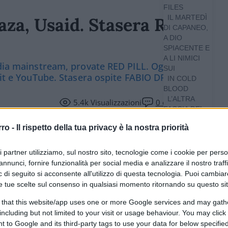
FILES
IL MARTEDÌ
aza, Usaid. Stasera Red
DI CAPANEO,
A DIO
SPIACENTE E
A LI NIMICI
edia mainstream, provate RED PILL. Ogni giovedì
SUI
o.it e YouTube. Stasera ospite FABIO DRAGONI
IN COLD
BLOOD
L’ALTRA
5.4k
Visualizzazioni
0
commenti
FACCIA DEL
LUNEDÌ
rro -
Il rispetto della tua privacy è la nostra priorità
MINIMA
CLICCA QUI
POLITICA
O,
ri partner utilizziamo, sul nostro sito, tecnologie come i cookie per pers
AMERICA!
annunci, fornire funzionalità per social media e analizzare il nostro traff
POLITICS
 di seguito si acconsente all'utilizzo di questa tecnologia. Puoi cambiar
APP
e tue scelte sul consenso in qualsiasi momento ritornando su questo si
THATCHER
SOVRANISTA
 that this website/app uses one or more Google services and may gath
including but not limited to your visit or usage behaviour. You may click 
 to Google and its third-party tags to use your data for below specifi