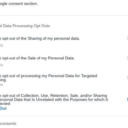
ogle consent section.
l Data Processing Opt Outs
o opt-out of the Sharing of my personal data.
In
o opt-out of the Sale of my Personal Data.
In
to opt-out of processing my Personal Data for Targeted
ing.
In
o opt-out of Collection, Use, Retention, Sale, and/or Sharing
ersonal Data that Is Unrelated with the Purposes for which it
lected.
Out
ll
, il programma serale di
Atlantico
on i nostri autori e numerosi ospiti
consents
a con l’approccio critico e fuori dal coro