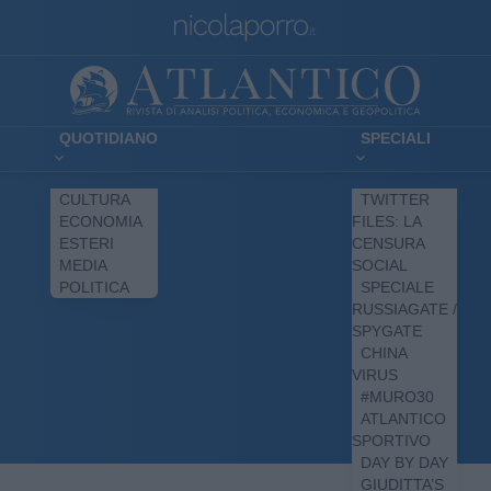
QUOTIDIANO
SPECIALI
CULTURA
TWITTER
ECONOMIA
FILES: LA
ESTERI
CENSURA
MEDIA
SOCIAL
POLITICA
SPECIALE
RUSSIAGATE /
SPYGATE
CHINA
VIRUS
#MURO30
ATLANTICO
SPORTIVO
DAY BY DAY
GIUDITTA’S