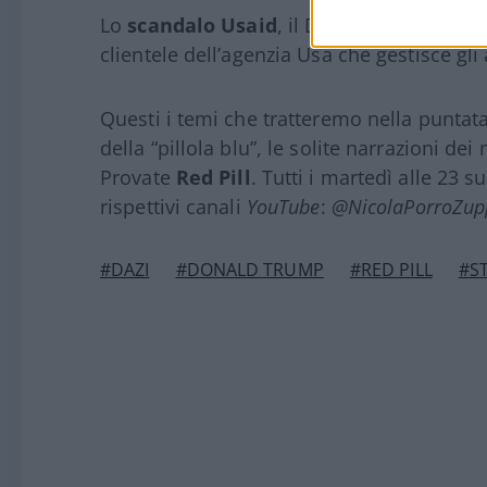
Lo
scandalo Usaid
, il DOGE di
Elon Mus
clientele dell’agenzia Usa che gestisce gli 
Questi i temi che tratteremo nella puntat
della “pillola blu”, le solite narrazioni de
Provate
Red Pill
. Tutti i martedì alle 23 s
rispettivi canali
YouTube
:
@NicolaPorroZup
#DAZI
#DONALD TRUMP
#RED PILL
#ST