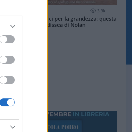
CULTURA
3.3k
Dobbiamo scusarci per la grandezza: questa
è l'Odissea di Nolan