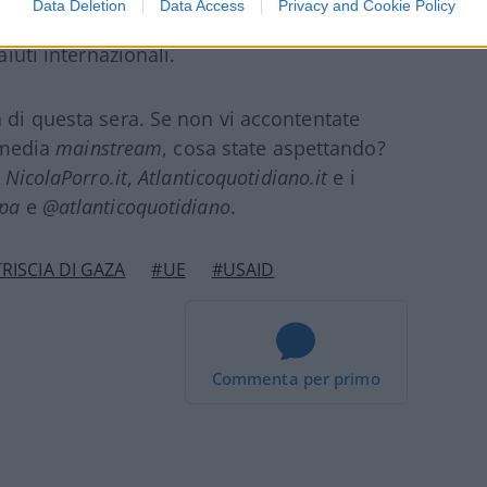
Data Deletion
Data Access
Privacy and Cookie Policy
k
ha scoperchiato una vasta rete di sprechi e
aiuti internazionali.
a di questa sera. Se non vi accontentate
i media
mainstream
, cosa state aspettando?
u
NicolaPorro.it
,
Atlanticoquotidiano.it
e i
pa
e
@atlanticoquotidiano
.
RISCIA DI GAZA
#UE
#USAID
Commenta per primo