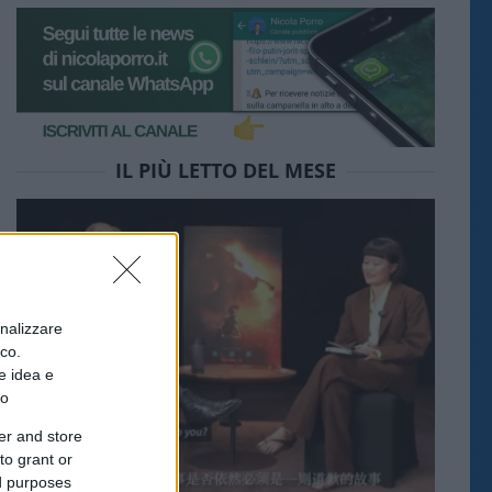
IL PIÙ LETTO DEL MESE
onalizzare
ico.
e idea e
to
er and store
to grant or
ed purposes