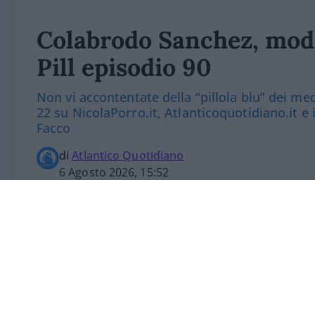
Colabrodo Sanchez, mode
Pill episodio 90
Non vi accontentate della “pillola blu” dei m
22 su NicolaPorro.it, Atlanticoquotidiano.it e
Facco
di
Atlantico Quotidiano
6 Agosto 2026, 15:52