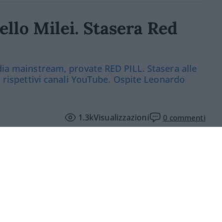
llo Milei. Stasera Red
edia mainstream, provate RED PILL. Stasera alle
 i rispettivi canali YouTube. Ospite Leonardo
1.3k
Visualizzazioni
0
commenti