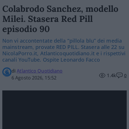
Colabrodo Sanchez, modello
Milei. Stasera Red Pill
episodio 90
Non vi accontentate della “pillola blu” dei media
mainstream, provate RED PILL. Stasera alle 22 su
NicolaPorro.it, Atlanticoquotidiano.it e i rispettivi
canali YouTube. Ospite Leonardo Facco
di
Atlantico Quotidiano
1.4k
0
6 Agosto 2026, 15:52