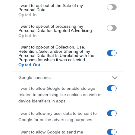
I want to opt-out of the Sale of my
Personal Data.
Opted In
D’altra parte, chiunque abbia vissuto qualche
I want to opt-out of processing my
anno ed abbia potuto o voluto aprire un libro di
Personal Data for Targeted Advertising.
Opted In
storia una qualche idea ha potuto farsela e
certamente sono molti quelli che considerano
I want to opt-out of Collection, Use,
Retention, Sale, and/or Sharing of my
genericamente non impossibile una guerra
Personal Data that Is Unrelated with the
Purposes for which it was collected.
mondiale nel corso della propria esistenza. Sia
Opted Out
anche detto che delle guerre antiche o moderne
Google consents
sappiamo davvero tanto e che addirittura una
guerra in corso si vede oggi dai satelliti e si
I want to allow Google to enable storage
related to advertising like cookies on web or
ascolta in diretta dai media. Tutto ciò dovrebbe
device identifiers in apps.
spingere a maggiore prudenza i troppi che,
semplicisticamente, accomunano l’attuale
I want to allow my user data to be sent to
pandemia ad una guerra. Sono fenomeni talmente
Google for online advertising purposes.
diversi e non assimilabili da richiedere una
I want to allow Google to send me