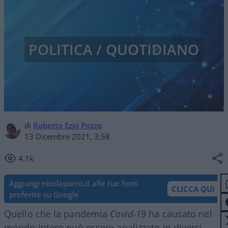
POLITICA / QUOTIDIANO
di
Roberto Ezio Pozzo
13 Dicembre 2021, 3:58
4.1k
Aggiungi nicolaporro.it alle tue fonti
CLICCA QUI
preferite su Google
Quello che la pandemia
Covid-19
ha causato nel
mondo intero può essere analizzato in diversi