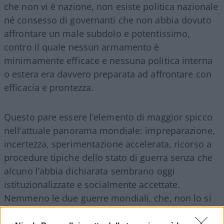
che non vi è nazione, non esiste politica nazionale
né consesso di governanti che non abbia dovuto
affrontare un male subdolo e potentissimo,
contro il quale nessun armamento è
minimamente efficace e nessuna politica interna
o estera era davvero preparata ad affrontare con
efficacia e prontezza.
Questo pare essere l’elemento di maggior spicco
nell’attuale panorama mondiale: impreparazione,
incertezza, sperimentazione accelerata, ricorso a
procedure tipiche dello stato di guerra senza che
alcuno l’abbia dichiarata sembrano oggi
istituzionalizzate e socialmente accettate.
Nemmeno le due guerre mondiali, che, non lo si
dimentichi, ebbero una fase precursoria di