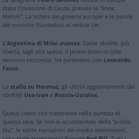
dopo l’invasione di Ceuta, prevale la “linea
Meloni”. La lettera dei governi europei e le parole
del ministro Piantedosi al vertice Ue.
L’Argentina di Milei avanza
. Tasse abolite, più
libertà, tagli alla spesa: il primo bilancio (che
nessuno racconta). Ne parleremo con
Leonardo
Facco
.
Lo
stallo su Hormuz
, gli ultimi aggiornamenti dai
conflitti
Usa-Iran
e
Russia-Ucraina
.
Questi i temi che tratteremo nella puntata di
questa sera. Se non vi accontentate della “pillola
blu”, le solite narrazioni dei media
mainstream
,
cosa state aspettando? Provate
Red Pill
. Tutti i