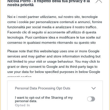
qualche anno, vennero percepite come qualcosa
Nicola Porro -
Il rispetto della tua privacy è la
nostra priorità
di sconosciuto, gravissimo, letale e dall’incredibile
propagabilità orizzontale. In tempo di guerra vi è
Noi e i nostri partner utilizziamo, sul nostro sito, tecnologie
sempre stata qualche forma di ottimismo, sia a
come i cookie per personalizzare contenuti e annunci, fornire
livello statale che individuale, per cui si pensava
funzionalità per social media e analizzare il nostro traffico.
Facendo clic di seguito si acconsente all'utilizzo di questa
che presto sarebbe finita, con la vittoria di una
tecnologia. Puoi cambiare idea e modificare le tue scelte sul
delle parti belligeranti e mai come in tempo di
consenso in qualsiasi momento ritornando su questo sito
guerra si è guardato all’inevitabile pace che ne
Please note that this website/app uses one or more Google
sarebbe seguita. Gli studiosi della società hanno
services and may gather and store information including but
persino classificato la guerra come qualcosa
not limited to your visit or usage behaviour. You may click to
d’immanente e connaturata all’indole umana
grant or deny consent to Google and its third-party tags to
use your data for below specified purposes in below Google
oppure come una specie di perturbazione ciclica
consent section.
dello stato di relativa quiete tra i popoli, per non
parlare delle concezioni più drastiche, come
Personal Data Processing Opt Outs
quella di Von Clausewitz (1780-1831) il quale
I want to opt-out of the Sharing of my
sosteneva che “
la guerra non è che la continuazione
personal data.
Opted In
della politica con altri mezzi
”.