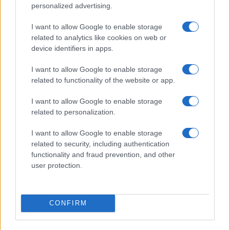
mentalità e contromisure affatto diverse. Si
personalized advertising.
ricorre, tristemente, al paragone con la guerra
I want to allow Google to enable storage
soltanto per giustificare e far digerire misure
related to analytics like cookies on web or
coattive e restrittive della libertà personale che un
device identifiers in apps.
eterno e tacitamente rinnovabile stato
I want to allow Google to enable storage
d’emergenza giustificherebbe. E qui sta il vero
related to functionality of the website or app.
vulnus
inferto alla società civile.
I want to allow Google to enable storage
related to personalization.
Ciò che stiamo (più o meno) affrontando oggi, con
la guerra ha pochissimo a che fare e metodi
I want to allow Google to enable storage
spiccatamente bellici possono essere inefficaci o
related to security, including authentication
functionality and fraud prevention, and other
addirittura controproducenti. D’altra parte,
user protection.
almeno in Italia, la voglia dell’”uomo forte”, magari
in divisa, è cosa vecchia e ormai facente parte del
nostro folclore, salvo poi gridare al colpo di stato
CONFIRM
imminente. Siamo fatti così: per anni abbiamo
sputazzato sulle divise e sul grigioverde in genere