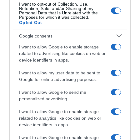
continente, che ha poco più di 1,3 miliardi di
I want to opt-out of Collection, Use,
Retention, Sale, and/or Sharing of my
abitanti, sono già arrivati 384 milioni di dosi. Il
Personal Data that Is Unrelated with the
Purposes for which it was collected.
Botswana, che ha 2,3 milioni di abitanti, ha
Opted Out
ricevuto circa 2,4 milioni di dosi; il Sudafrica ne ha
ricevuti 32,5 milioni su una popolazione di circa
Google consents
40 milioni di adulti. La lentezza delle campagne di
I want to allow Google to enable storage
vaccinazione dipende dall’estrema carenza di
related to advertising like cookies on web or
personale sanitario e dalla mancanza di
device identifiers in apps.
infrastrutture.
I want to allow my user data to be sent to
Google for online advertising purposes.
Ma un ostacolo ulteriore sono i territori fuori
I want to allow Google to send me
controllo, resi insicuri e impraticabili dalla guerra,
personalized advertising.
dalla presenza di jihadisti, trafficanti,
I want to allow Google to enable storage
contrabbandieri, gruppi armati antigovernativi. Il
related to analytics like cookies on web or
risultato è che diversi stati lasciano scadere i
device identifiers in apps.
vaccini e li devono distruggere (insieme a quelli
inutilizzabili perché conservati male). Il Sudan del
I want to allow Google to enable storage