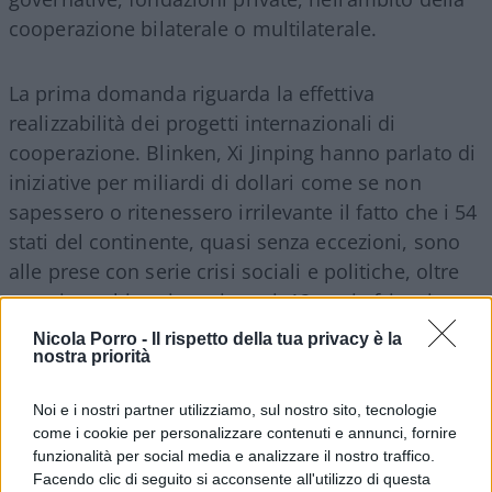
cooperazione bilaterale o multilaterale.
La prima domanda riguarda la effettiva
realizzabilità dei progetti internazionali di
cooperazione. Blinken, Xi Jinping hanno parlato di
iniziative per miliardi di dollari come se non
sapessero o ritenessero irrilevante il fatto che i 54
stati del continente, quasi senza eccezioni, sono
alle prese con serie crisi sociali e politiche, oltre
tutto in molti casi persistenti; 12 stati africani
sono sotto la minaccia jihadista. Gruppi armati
Nicola Porro -
Il rispetto della tua privacy è la
affiliati ad al Qaeda o allo Stato Islamico infestano
nostra priorità
e controllano vaste estensioni dei loro territori
Noi e i nostri partner utilizziamo, sul nostro sito, tecnologie
nazionali. Sei altri Paesi hanno subìto in passato
come i cookie per personalizzare contenuti e annunci, fornire
attacchi islamisti e potrebbero essere colpiti di
funzionalità per social media e analizzare il nostro traffico.
nuovo. Lo scontro politico e sociale, già di per sé
Facendo clic di seguito si acconsente all'utilizzo di questa