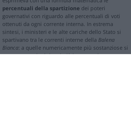
esprimeva con una formula matematica le
percentuali della spartizione
dei poteri
governativi con riguardo alle percentuali di voti
ottenuti da ogni corrente interna. In estrema
sintesi, i ministeri e le alte cariche dello Stato si
spartivano tra le correnti interne della
Balena
Bianca
: a quelle numericamente più sostanziose si
assegnavano i ministeri più importanti, come
quello degli Interni o il dicastero degli Esteri,
mentre le correnti minoritarie del partito di
maggioranza non potevano che aspirare a qualche
sottosegretariato o un ministro senza portafoglio.