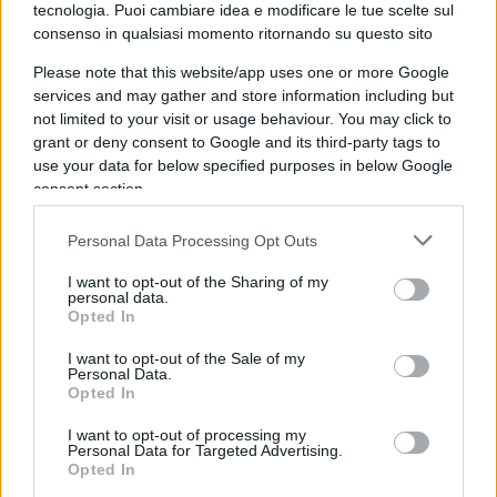
tecnologia. Puoi cambiare idea e modificare le tue scelte sul
violento in Africa, è degenerato in conflitto
consenso in qualsiasi momento ritornando su questo sito
armato, oltre che in Libia, in sei Paesi, in tre dei
quali negli ultimi 12 mesi il governo è stato
Please note that this website/app uses one or more Google
services and may gather and store information including but
deposto con un colpo di stato militare (per due
not limited to your visit or usage behaviour. You may click to
volte in Mali).
grant or deny consent to Google and its third-party tags to
use your data for below specified purposes in below Google
consent section.
La crisi del
Covid-19
ha dimostrato, e non per la
Personal Data Processing Opt Outs
prima volta, quanto sia difficile realizzare un
I want to opt-out of the Sharing of my
programma di aiuti in tali contesti. L’Africa ha il
personal data.
Opted In
tasso di vaccinazioni più basso del mondo.
Secondo l’Organizzazione mondiale della sanità a
I want to opt-out of the Sale of my
Personal Data.
fine ottobre solo il 6 per cento degli africani erano
Opted In
stati vaccinati. Ma questo non dipende soltanto
I want to opt-out of processing my
dal fatto che i governi africani non ricevono dosi
Personal Data for Targeted Advertising.
Opted In
di vaccino sufficienti, come sostiene l’Oms. Nel