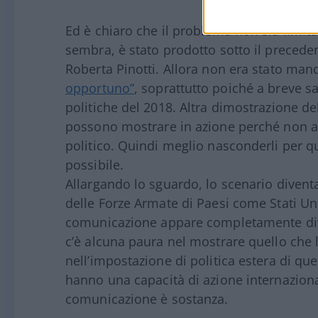
Ed è chiaro che il problema non sia limita
sembra, è stato prodotto sotto il precede
Roberta Pinotti. Allora non era stato man
opportuno”
, soprattutto poiché a breve s
politiche del 2018. Altra dimostrazione del 
possono mostrare in azione perché non a
politico. Quindi meglio nasconderli per q
possibile.
Allargando lo sguardo, lo scenario divent
delle Forze Armate di Paesi come Stati Unit
comunicazione appare completamente dive
c’è alcuna paura nel mostrare quello che
nell’impostazione di politica estera di qu
hanno una capacità di azione internazionale
comunicazione è sostanza.