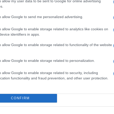
o allow my user data to be sent to Google for online advertising
azie alle più svariate maschere.
s.
i questioni: cosa sono le Forze Armate per la
to allow Google to send me personalized advertising.
 Come devono essere presentate? Qualche
o allow Google to enable storage related to analytics like cookies on
o
,
ho trattato
del tema e della sua relazione
evice identifiers in apps.
o allow Google to enable storage related to functionality of the website
 le Forze Armate come uno strumento di
 Paese. Inutile negarlo: lo strumento
o allow Google to enable storage related to personalization.
e dinamiche internazionali. Chi non ha delle
ende di avere nel sistema internazionale è
o allow Google to enable storage related to security, including
cation functionality and fraud prevention, and other user protection.
CONFIRM
i sottostanti la debolezza della politica
o.