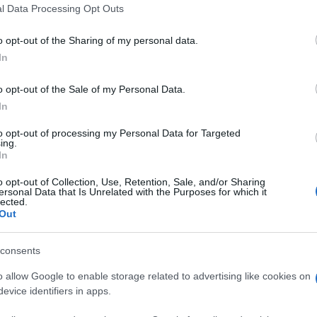
l Data Processing Opt Outs
e attività; e, senza dubbio, i nostri militari
quel compito. Ma sarebbe, forse, il caso di
o opt-out of the Sharing of my personal data.
militari per quello che è – o dovrebbe essere
In
o armato volto alla difesa del Paese e dei
o opt-out of the Sale of my Personal Data.
In
to opt-out of processing my Personal Data for Targeted
ing.
loccare
questo video
in quanto ritenuto
In
è preferito, al suo posto, pubblicare un
o opt-out of Collection, Use, Retention, Sale, and/or Sharing
l livello qualitativo. A coronamento,
ersonal Data that Is Unrelated with the Purposes for which it
lected.
ilo Facebook e Twitter del Ministero della
Out
n varie attività: nessuna di esse, neanche a
o. A cento anni dalla vittoria nella Prima
consents
eggiamento diverso, nel rispetto dei caduti
o allow Google to enable storage related to advertising like cookies on
e e il Paese con dedizione. C’è un solo
evice identifiers in apps.
nostri militari siano quello che non sono,