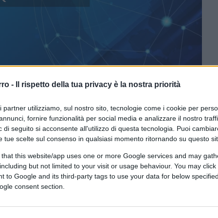
rro -
Il rispetto della tua privacy è la nostra priorità
ri partner utilizziamo, sul nostro sito, tecnologie come i cookie per pers
annunci, fornire funzionalità per social media e analizzare il nostro traff
 di seguito si acconsente all'utilizzo di questa tecnologia. Puoi cambiar
ferite su Google
CLICCA QUI
e tue scelte sul consenso in qualsiasi momento ritornando su questo si
 that this website/app uses one or more Google services and may gath
 esercito”. Esercito: “Insieme di uomini
including but not limited to your visit or usage behaviour. You may click 
uesto, quanto meno, secondo il Sabatini
 to Google and its third-party tags to use your data for below specifi
, sta troppo stretta a Palazzo Chigi che
ogle consent section.
oft. Soldato: “Chi presta servizio in una
isognosi”. E sia chiaro: massimo rispetto per