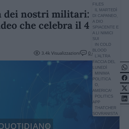
FILES
IL MARTEDÌ
 dei nostri militari:
DI CAPANEO,
ideo che celebra il 4
A DIO
SPIACENTE E
A LI NIMICI
SUI
IN COLD
BLOOD
3.4k
Visualizzazioni
0
commenti
L’ALTRA
FACCIA DEL
LUNEDÌ
MINIMA
POLITICA
O,
AMERICA!
POLITICS
APP
THATCHER
SOVRANISTA
/ QUOTIDIANO