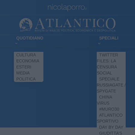
QUOTIDIANO
SPECIALI
CULTURA
TWITTER
ECONOMIA
FILES: LA
ESTERI
CENSURA
MEDIA
SOCIAL
POLITICA
SPECIALE
RUSSIAGATE /
SPYGATE
CHINA
VIRUS
#MURO30
ATLANTICO
SPORTIVO
DAY BY DAY
GIUDITTA’S