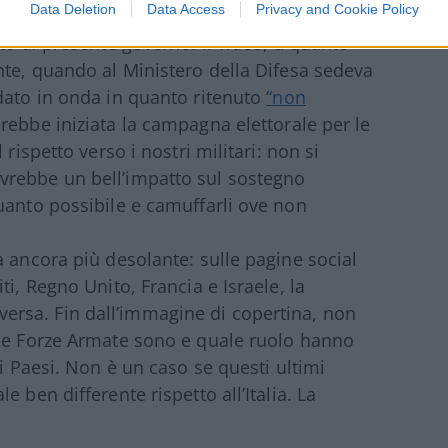
Data Deletion
Data Access
Privacy and Cookie Policy
to al presente governo. Il video, a quanto
nte, quando al Ministero della Difesa sedeva
dato in onda in quanto ritenuto
“non
arebbe iniziata la campagna elettorale per le
rispetto verso i nostri militari: non si
vrebbe un bell’impatto sul sostegno
uanto possibile e camuffarli ove non
a ancora più desolante: sulle pagine social
i, Regno Unito, Francia e Israele, la
rsa. Fin dall’immagine di copertina, non
 le Forze Armate sono e quale ruolo hanno
ei Paesi. Non è un caso se questi ultimi
 ben differente rispetto all’Italia. La