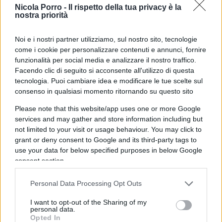
Nicola Porro -
Il rispetto della tua privacy è la
oppositori più insidiosi, Putin non esita a
nostra priorità
commettere atti ostili verso altre nazioni e a
violarne la sovranità. Il presidente russo si porta
Noi e i nostri partner utilizziamo, sul nostro sito, tecnologie
dietro almeno la macchia dell’avvelenamento di
come i cookie per personalizzare contenuti e annunci, fornire
funzionalità per social media e analizzare il nostro traffico.
Alexander Litvinenko e della strana morte di Boris
Facendo clic di seguito si acconsente all'utilizzo di questa
Berezovsky.
tecnologia. Puoi cambiare idea e modificare le tue scelte sul
consenso in qualsiasi momento ritornando su questo sito
Ma un altro caso Litvinenko sta venendo alla luce
Please note that this website/app uses one or more Google
in queste ore. Un ex-agente dei servizi segreti
services and may gather and store information including but
not limited to your visit or usage behaviour. You may click to
militari russi, Serghei Skripal, è stato trovato privo
grant or deny consent to Google and its third-party tags to
di sensi su una panchina di Salisbury, una
use your data for below specified purposes in below Google
cittadina nel sud del Regno Unito. Giaceva
consent section.
assieme alla figlia, anche lei nelle stesse
Personal Data Processing Opt Outs
condizioni del padre. Ora sono entrambi ricoverati
in ospedale, lui “in fin di vita”, lei in una situazione
I want to opt-out of the Sharing of my
personal data.
definita critica dai medici. Entrambi avvelenati con
Opted In