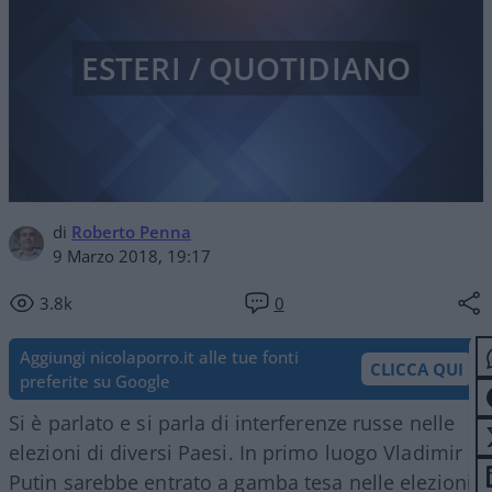
ESTERI / QUOTIDIANO
di
Roberto Penna
9 Marzo 2018, 19:17
3.8k
0
Aggiungi nicolaporro.it alle tue fonti
CLICCA QUI
preferite su Google
Si è parlato e si parla di interferenze russe nelle
elezioni di diversi Paesi. In primo luogo Vladimir
Putin sarebbe entrato a gamba tesa nelle elezioni