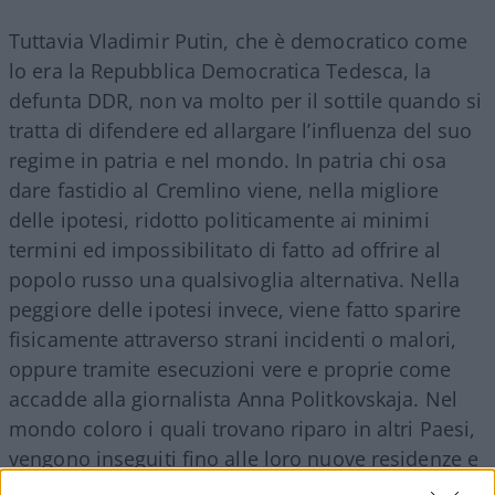
Tuttavia Vladimir Putin, che è democratico come
lo era la Repubblica Democratica Tedesca, la
defunta DDR, non va molto per il sottile quando si
tratta di difendere ed allargare l’influenza del suo
regime in patria e nel mondo. In patria chi osa
dare fastidio al Cremlino viene, nella migliore
delle ipotesi, ridotto politicamente ai minimi
termini ed impossibilitato di fatto ad offrire al
popolo russo una qualsivoglia alternativa. Nella
peggiore delle ipotesi invece, viene fatto sparire
fisicamente attraverso strani incidenti o malori,
oppure tramite esecuzioni vere e proprie come
accadde alla giornalista Anna Politkovskaja. Nel
mondo coloro i quali trovano riparo in altri Paesi,
vengono inseguiti fino alle loro nuove residenze e
quasi sempre eliminati. Per dare la caccia ai suoi