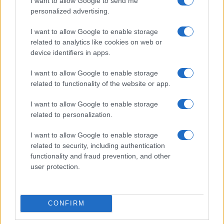
Le autorità britanniche per ora non accusano
I want to allow Google to send me
personalized advertising.
direttamente il Cremlino: “Qualunque attribuzione
faremo in futuro, dovremo essere certi di avere
I want to allow Google to enable storage
tutte le prove”, assicura il ministro dell’interno
related to analytics like cookies on web or
device identifiers in apps.
Amber Rudd. Ma i sospetti sono molto forti circa il
mandante dell’avvelenamento di Serghei Skripal e
I want to allow Google to enable storage
della figlia. Se Theresa May e il ministro degli
related to functionality of the website or app.
esteri britannico Boris Johnson sono giunti a
I want to allow Google to enable storage
minacciare il boicottaggio da parte del Regno
related to personalization.
Unito dei Mondiali di calcio in Russia, significa
che Scotland Yard ha più certezze che dubbi circa
I want to allow Google to enable storage
related to security, including authentication
la vicenda. Del resto, il modus operandi è assai
functionality and fraud prevention, and other
simile a quello adottato con Alexander Litvinenko,
user protection.
un’altra spia russa che doveva morire. Chi ritiene,
in Italia ed altrove, che Vladimir Putin sia un
amico ed un modello da seguire, legga prima la
CONFIRM
lunga lista di vittime del neo-Zar di Mosca e ci