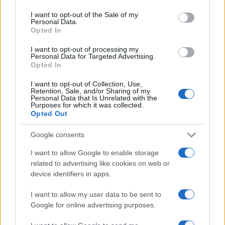
gas nervino! Pare che Skripal, dopo aver perso la
I want to opt-out of the Sale of my
moglie e soprattutto un figlio in un incidente non
Personal Data.
Opted In
meglio precisato, temesse per la propria vita. L’ex-
agente segreto russo, dopo essere stato in carcere
I want to opt-out of processing my
Personal Data for Targeted Advertising.
nel suo Paese, accusato di collaborare con il MI6, i
Opted In
servizi segreti britannici, aveva trovato ospitalità
I want to opt-out of Collection, Use,
nel Regno Unito, andando poi a vivere in una
Retention, Sale, and/or Sharing of my
Personal Data that Is Unrelated with the
cittadina e mantenendo una posizione defilata.
Purposes for which it was collected.
Tuttavia questo personaggio, nonostante avesse
Opted Out
optato ormai per una vita più tranquilla,
Google consents
probabilmente lontana dal mondo dei servizi
segreti, continuava a dare fastidio a qualcuno. A
I want to allow Google to enable storage
related to advertising like cookies on web or
chi se non alla Russia di Putin? Senza dubbio non
device identifiers in apps.
infastidiva la Gran Bretagna che l’aveva accolto.
I want to allow my user data to be sent to
Google for online advertising purposes.