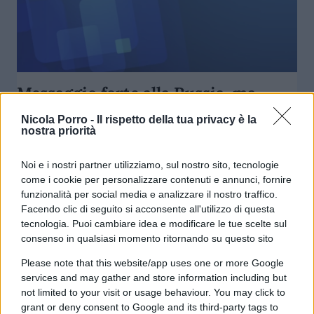
Messaggio forte alla Russia, ma
l’Occidente deve ancora ritrovare se
Nicola Porro -
Il rispetto della tua privacy è la
stesso (e l’Italia il suo interesse
nostra priorità
nazionale)
Noi e i nostri partner utilizziamo, sul nostro sito, tecnologie
come i cookie per personalizzare contenuti e annunci, fornire
di
Federico Punzi
3.5k
funzionalità per social media e analizzare il nostro traffico.
26 Marzo 2018, 21:55
Facendo clic di seguito si acconsente all'utilizzo di questa
tecnologia. Puoi cambiare idea e modificare le tue scelte sul
consenso in qualsiasi momento ritornando su questo sito
Please note that this website/app uses one or more Google
services and may gather and store information including but
not limited to your visit or usage behaviour. You may click to
grant or deny consent to Google and its third-party tags to