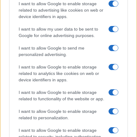
I want to allow Google to enable storage
related to advertising like cookies on web or
nicolaporro.it
device identifiers in apps.
I want to allow my user data to be sent to
Google for online advertising purposes.
I want to allow Google to send me
personalized advertising.
A Salisbury c’è la Magna Carta. Da
800 anni, la sfida è quella:
I want to allow Google to enable storage
limitazione del potere contro
related to analytics like cookies on web or
device identifiers in apps.
potere assoluto. Appunti per
occidentali confusi
I want to allow Google to enable storage
related to functionality of the website or app.
di
Daniele Capezzone
3.7k
I want to allow Google to enable storage
16 Marzo 2018, 20:42
related to personalization.
I want to allow Google to enable storage
related to security, including authentication