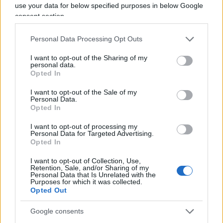
use your data for below specified purposes in below Google
nicolaporro.it
consent section.
Personal Data Processing Opt Outs
I want to opt-out of the Sharing of my
personal data.
Opted In
Brexit, Trump, Macron e caso
Skripal: qualcosa non torna nella
I want to opt-out of the Sale of my
Personal Data.
vulgata sulle fake news dei “troll”
Opted In
russi
I want to opt-out of processing my
Personal Data for Targeted Advertising.
Opted In
di
Stefano Magni
3.7k
18 Marzo 2018, 14:05
I want to opt-out of Collection, Use,
Retention, Sale, and/or Sharing of my
Personal Data that Is Unrelated with the
Purposes for which it was collected.
Opted Out
Google consents