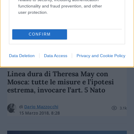
functionality and fraud prevention, and other
user protection.
nicolaporro.it
CONFIRM
Data Deletion
Data Access
Privacy and Cookie Policy
Linea dura di Theresa May con
Mosca: tutte le misure e l’ipotesi
estrema, invocare l’art. 5 Nato
di
Dario Mazzocchi
3.1k
15 Marzo 2018, 8:28