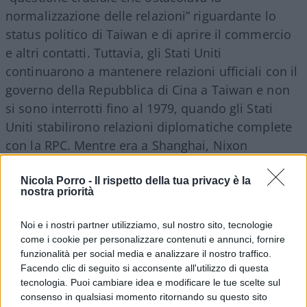
normalizzazione delle relazioni” riguardante lo
status politico di Taiwan e di aprire il commercio
e altri contatti. Tuttavia, gli Stati Uniti
continuarono a mantenere relazioni ufficiali con il
governo della Repubblica di Cina a Taiwan e non
si sono interrotti fino al 1979, quando gli Stati
Uniti stabilirono relazioni diplomatiche complete
con la RPC. Mentre era a Shanghai, Nixon
tratteggiò per i due paesi questo futuro:
Nicola Porro -
Il rispetto della tua privacy è la
nostra priorità
“Questa è stata la settimana che ha cambiato il
mondo, quello che abbiamo detto in quel
Noi e i nostri partner utilizziamo, sul nostro sito, tecnologie
comunicato non è così importante come quello
come i cookie per personalizzare contenuti e annunci, fornire
funzionalità per social media e analizzare il nostro traffico.
che faremo negli anni a venire per costruire un
Facendo clic di seguito si acconsente all'utilizzo di questa
ponte attraverso 16.000 miglia e ventidue anni di
tecnologia. Puoi cambiare idea e modificare le tue scelte sul
ostilità che ci hanno diviso in passato. E quello
consenso in qualsiasi momento ritornando su questo sito