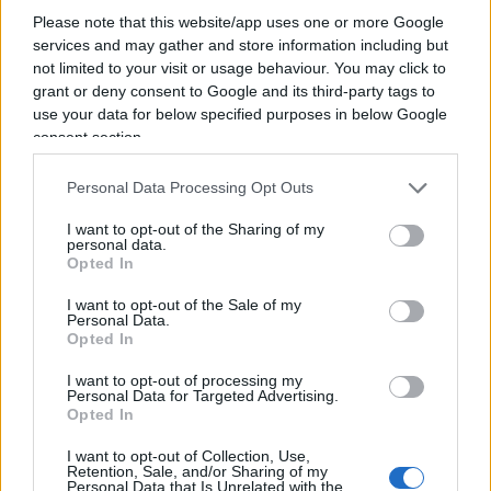
che abbiamo detto oggi è che costruiremo quel
Please note that this website/app uses one or more Google
ponte”.
services and may gather and store information including but
not limited to your visit or usage behaviour. You may click to
grant or deny consent to Google and its third-party tags to
Nixon e i suoi collaboratori pianificarono
use your data for below specified purposes in below Google
attentamente il viaggio per avere il maggior
consent section.
impatto possibile sul pubblico televisivo negli
Personal Data Processing Opt Outs
Stati Uniti. La copertura mediatica del viaggio
risultò straordinariamente positiva. Interviste
I want to opt-out of the Sharing of my
personal data.
successive con i corrispondenti che hanno
Opted In
viaggiato con il presidente mostrarono quanto
I want to opt-out of the Sale of my
erano ansiosi di essere in viaggio, che alcuni
Personal Data.
Opted In
hanno etichettato come il più importante incontro
al vertice di sempre.
I want to opt-out of processing my
Personal Data for Targeted Advertising.
Opted In
I want to opt-out of Collection, Use,
Il viaggio di Nixon in Cina era stato ben
Retention, Sale, and/or Sharing of my
Personal Data that Is Unrelated with the