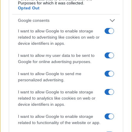
pianificato, praticamente coreografato e ogni sua
Purposes for which it was collected.
Opted Out
mossa veniva mostrata sullo schermo televisivo. I
media hanno svolto un ruolo vitale nel garantire
Google consents
agli americani di vedere Nixon comunicare con i
I want to allow Google to enable storage
funzionari del governo cinese, frequentare le cene
related to advertising like cookies on web or
e ricevere visite di altre persone influenti. Nixon
device identifiers in apps.
interpretò il ruolo di uno statista internazionale.
I want to allow my user data to be sent to
Gli americani si fermarono e osservarono, e il loro
Google for online advertising purposes.
rispetto per Nixon aumentò. L’indice di
approvazione presidenziale raggiunse quasi il 56
I want to allow Google to send me
personalized advertising.
per cento.
I want to allow Google to enable storage
related to analytics like cookies on web or
Dopo il suo ritorno da una settimana ricca di
device identifiers in apps.
incontri e opportunità fotografiche, ai cittadini
americani fu chiesto che cosa pensavano
I want to allow Google to enable storage
dell’impatto di questo viaggio sul ruolo degli Stati
related to functionality of the website or app.
Uniti a livello internazionale. Da un sondaggio del