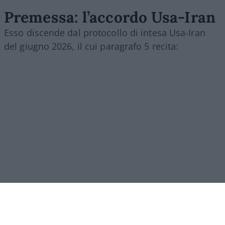
Premessa: l’accordo Usa-Iran
Esso discende dal protocollo di intesa Usa-Iran
del giugno 2026, il cui paragrafo 5 recita:
[5.1.] “Con la firma del presente Memorandum