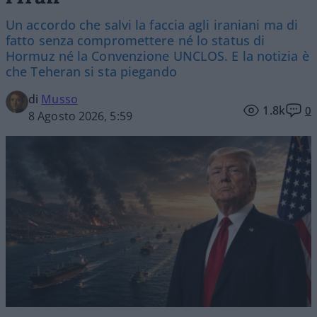
Un accordo che salvi la faccia agli iraniani ma di
fatto senza compromettere né lo status di
Hormuz né la Convenzione UNCLOS. E la notizia è
che Teheran si sta piegando
di
Musso
1.8k
0
8 Agosto 2026, 5:59