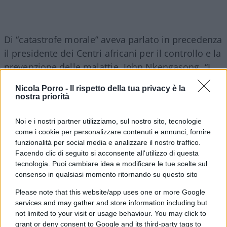
Di “catastrofe morale” aveva parlato in precedenza
il presidente dei Centri africani per il controllo e la
prevenzione delle malattie, John Nkengasong. “I
Paesi ricchi hanno acquistato quasi 800 milioni di
Nicola Porro -
Il rispetto della tua privacy è la
dosi di vaccini e hanno opzioni su altri 1,4 miliardi
nostra priorità
di dosi”, ha rincarato l’amministratore delegato
della Gavi, Seth Berkely. A sua volta il portavoce
Noi e i nostri partner utilizziamo, sul nostro sito, tecnologie
come i cookie per personalizzare contenuti e annunci, fornire
della
People’s Vaccine Alliance
ha detto che circa 70
funzionalità per social media e analizzare il nostro traffico.
Stati a basso reddito saranno in grado di
Facendo clic di seguito si acconsente all'utilizzo di questa
vaccinare solo una persona su 10 mentre “il
tecnologia. Puoi cambiare idea e modificare le tue scelte sul
consenso in qualsiasi momento ritornando su questo sito
Canada ha ordinato abbastanza dosi da vaccinare
ogni canadese per cinque volte”. Il governo
Please note that this website/app uses one or more Google
canadese ha negato le accuse e ha replicato di
services and may gather and store information including but
not limited to your visit or usage behaviour. You may click to
aver già donato 380 milioni di dollari ai Paesi in
grant or deny consent to Google and its third-party tags to