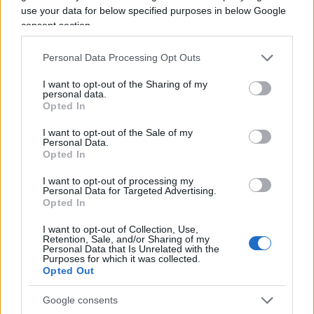
via di sviluppo. Anche la Gran Bretagna ha reagito
use your data for below specified purposes in below Google
alle parole del direttore dell’Oms ricordando di
consent section.
essere il maggiore finanziatore e sostenitore del
Personal Data Processing Opt Outs
Covax
.
I want to opt-out of the Sharing of my
personal data.
D’altra parte, tutti sanno che l’Africa non viene mai
Opted In
lasciata sola ad affrontare le emergenze, siano
I want to opt-out of the Sale of my
esse sanitarie, alimentari, ambientali o di altra
Personal Data.
Opted In
natura. In campo sanitario, proprio nel continente
africano sono state realizzate, ad esempio, grazie
I want to opt-out of processing my
Personal Data for Targeted Advertising.
alla solidarietà internazionale, alcune delle
Opted In
campagne di vaccinazione più spettacolari e
I want to opt-out of Collection, Use,
meglio riuscite: contro la poliomielite, a partire
Retention, Sale, and/or Sharing of my
Personal Data that Is Unrelated with the
dagli anni ’90 del secolo scorso, riuscendo quasi a
Purposes for which it was collected.
Opted Out
debellare il virus; contro la meningite A, con due
interventi all’inizio di questo secolo, oltre 300
Google consents
milioni di persone vaccinate e la quasi totale