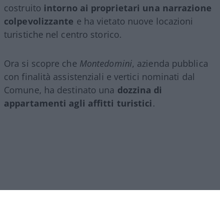
costruito
intorno ai proprietari una narrazione
colpevolizzante
e ha vietato nuove locazioni
turistiche nel centro storico.
Ora si scopre che
Montedomini
, azienda pubblica
con finalità assistenziali e vertici nominati dal
Comune, ha destinato una
dozzina di
appartamenti agli affitti turistici
.