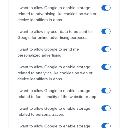
Cosa potrebbe cambiare per il sito di
micro-
I want to allow Google to enable storage
blogging
e più in generale per la politica mondiale?
related to advertising like cookies on web or
device identifiers in apps.
NP: Parto dalla seconda risposta, i possibili
I want to allow my user data to be sent to
riflessi sulla politica. Le aziende di Elon Musk
Google for online advertising purposes.
presidiano settori strategici a livello mondiale:
I want to allow Google to send me
l’aerospazio, le TLC (
StarLink
, entrata in gioco a
personalized advertising.
supporto dell’Ucraina della guerra in corso per
assicurare collegamenti satellitari), le
I want to allow Google to enable storage
related to analytics like cookies on web or
neuroscienze (ricordo che a dicembre è stato
device identifiers in apps.
dettato con il pensiero il primo
tweet
, ovvero il
primo testo nella storia dell’uomo, grazie
I want to allow Google to enable storage
related to functionality of the website or app.
all’integrazione uomo-macchina). Quanto saranno
dipendenti l’industria europea e la politica da
I want to allow Google to enable storage
fornitori che hanno accumulato vantaggi
related to personalization.
competitivi difficilmente colmabili? Se
I want to allow Google to enable storage