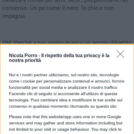
consenso. Un po’come il nero: fa chic e non
impegna.
DM: Perché a tuo avviso manca un ampio dibattito
pubblico su alcune tematiche –
Artificial
Nicola Porro -
Il rispetto della tua privacy è la
Intelligence
, telemedicina per esempio – destinate
nostra priorità
a plasmare la nostra società nell’immediato
futuro?
Noi e i nostri partner utilizziamo, sul nostro sito, tecnologie
come i cookie per personalizzare contenuti e annunci, fornire
funzionalità per social media e analizzare il nostro traffico.
NP: Me lo domando tutti i giorni! Servirebbe una
Facendo clic di seguito si acconsente all'utilizzo di questa
specie di
fact checking
per tutte le notizie che
tecnologia. Puoi cambiare idea e modificare le tue scelte sul
consenso in qualsiasi momento ritornando su questo sito
annunciano mirabolanti imprese in seno alla
transizione digitale o, anche, che i giornalisti delle
Please note that this website/app uses one or more Google
services and may gather and store information including but
redazioni scientifiche parlassero di più con i
not limited to your visit or usage behaviour. You may click to
colleghi della politica. I tempi sono cambiati: