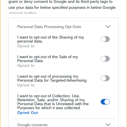
grant or deny consent to Google and its third-party tags to
qualche giorno fa Colao annunciava di voler
use your data for below specified purposes in below Google
digitalizzare tutti i cittadini “dalla culla alla tomba”,
consent section.
è lecito saperne di più? Scherzi a parte (ma non
Personal Data Processing Opt Outs
troppo), i due anni della pandemia hanno coperto
lo spazio del dibattito pubblico con una patina di
I want to opt-out of the Sharing of my
personal data.
assolutismo che sembra non lasciare più spazio al
Opted In
valore del dubbio, della contraddizione, linfa
I want to opt-out of the Sale of my
vitale di una sana democrazia. Spero almeno si
Personal Data.
Opted In
risollevi l’interesse generale su queste imminenti
rivoluzioni quando inizieremo a vederne gli effetti
I want to opt-out of processing my
Personal Data for Targeted Advertising.
nella società.
Opted In
I want to opt-out of Collection, Use,
Retention, Sale, and/or Sharing of my
Personal Data that Is Unrelated with the
DM: I media più tradizionali e anche i
social
si
Purposes for which it was collected.
Opted Out
stanno occupando costantemente
dell’acquisizione di
Twitter
da parte di Elon Musk.
Google consents