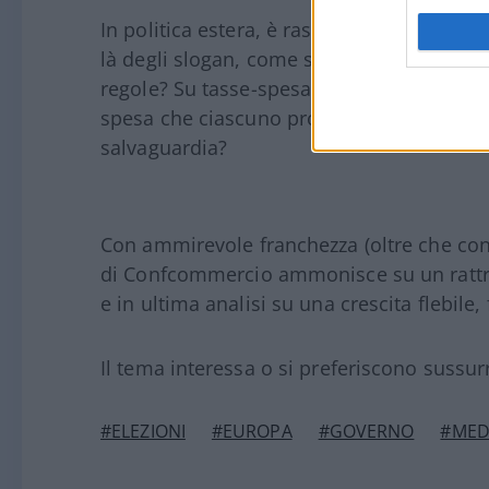
In politica estera, è rassicurante l’arietta 
là degli slogan, come si pensa di impostar
regole? Su tasse-spesa-debito, che si fa? E
spesa che ciascuno propone di tagliare pe
salvaguardia?
Con ammirevole franchezza (oltre che con 
di Confcommercio ammonisce su un rattr
e in ultima analisi su una crescita flebile, 
Il tema interessa o si preferiscono sussurr
#ELEZIONI
#EUROPA
#GOVERNO
#MED