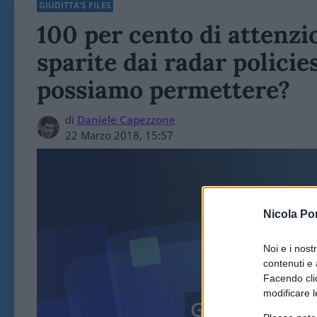
GIUDITTA'S FILES
100 per cento di attenzio
sparite dai radar polici
possiamo permettere?
di
Daniele Capezzone
22 Marzo 2018, 15:57
Nicola Po
Noi e i nost
contenuti e 
Facendo clic
modificare l
GIUDITTA'S F