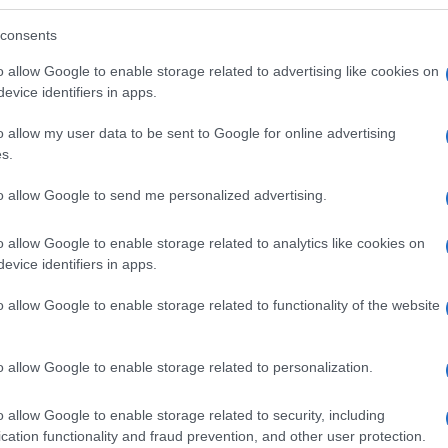
consents
 meno in parallelo – iniziasse un gioco di
o allow Google to enable storage related to advertising like cookies on
ormazione di un governo. Con una legge
evice identifiers in apps.
lamentari, era fatale fare i conti con una
ufficienza di nessuno dei tre schieramenti.
o allow my user data to be sent to Google for online advertising
s.
i tranquilli. Sparite dall’orizzonte le
to allow Google to send me personalized advertising.
torale, sono purtroppo sparite (tranne che
Atlantico) anche le discussioni sulle idee.
o allow Google to enable storage related to analytics like cookies on
evice identifiers in apps.
o allow Google to enable storage related to functionality of the website
pazio, programmi e policies sono spariti. Il
rmetterselo. Al di là delle geometrie e degli
o allow Google to enable storage related to personalization.
atti, sarebbe il caso di chiedere ai principali
guidare un governo o parteciparvi.
o allow Google to enable storage related to security, including
cation functionality and fraud prevention, and other user protection.