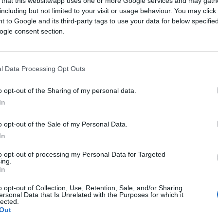
 that this website/app uses one or more Google services and may gath
including but not limited to your visit or usage behaviour. You may click 
 to Google and its third-party tags to use your data for below specifi
ogle consent section.
l Data Processing Opt Outs
o opt-out of the Sharing of my personal data.
In
o opt-out of the Sale of my Personal Data.
CLICCA QUI
In
to opt-out of processing my Personal Data for Targeted
orno in cui inizia (e finisce?) la partita
ing.
In
ra in qualche misura inevitabile che da una
tica si posasse su questi incarichi e sul
o opt-out of Collection, Use, Retention, Sale, and/or Sharing
ersonal Data that Is Unrelated with the Purposes for which it
lected.
Out