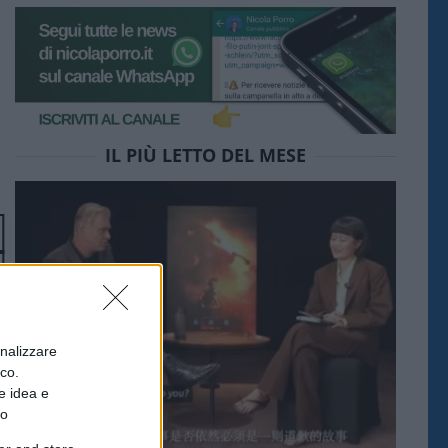
IL PIÙ LETTO DEL MESE
onalizzare
ico.
e idea e
to