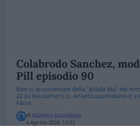
Colabrodo Sanchez, mode
Pill episodio 90
Non vi accontentate della “pillola blu” dei m
22 su NicolaPorro.it, Atlanticoquotidiano.it e
Facco
di
Atlantico Quotidiano
6 Agosto 2026, 15:52