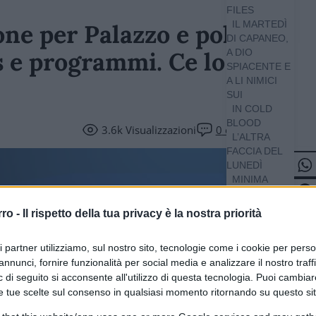
FILES
IL MARTEDÌ
ne per Palazzo e politics,
DI CAPANEO,
es e programmi. Ce lo
A DIO
SPIACENTE E
A LI NIMICI
SUI
IN COLD
BLOOD
3.6k
Visualizzazioni
0
commenti
L’ALTRA
FACCIA DEL
LUNEDÌ
MINIMA
POLITICA
O,
rro -
Il rispetto della tua privacy è la nostra priorità
AMERICA!
POLITICS
ri partner utilizziamo, sul nostro sito, tecnologie come i cookie per pers
APP
annunci, fornire funzionalità per social media e analizzare il nostro traff
THATCHER
 di seguito si acconsente all'utilizzo di questa tecnologia. Puoi cambiar
SOVRANISTA
e tue scelte sul consenso in qualsiasi momento ritornando su questo si
ILES / SPECIALI