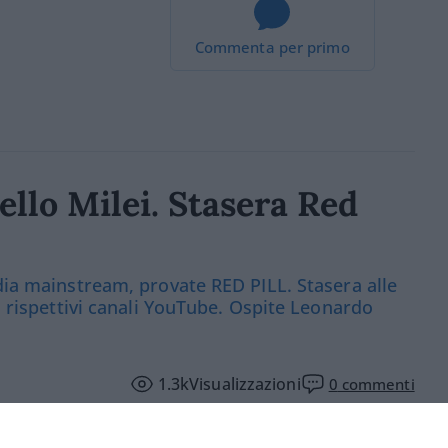
Commenta per primo
llo Milei. Stasera Red
edia mainstream, provate RED PILL. Stasera alle
 i rispettivi canali YouTube. Ospite Leonardo
1.3k
Visualizzazioni
0
commenti