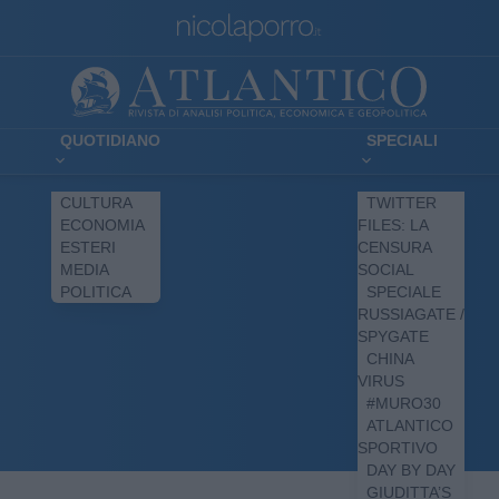
QUOTIDIANO
SPECIALI
CULTURA
TWITTER
ECONOMIA
FILES: LA
ESTERI
CENSURA
MEDIA
SOCIAL
POLITICA
SPECIALE
RUSSIAGATE /
SPYGATE
CHINA
VIRUS
#MURO30
ATLANTICO
SPORTIVO
DAY BY DAY
GIUDITTA’S