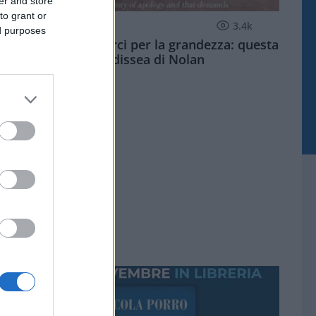
er and store
to grant or
CULTURA
3.4k
ed purposes
Dobbiamo scusarci per la grandezza: questa
è l'Odissea di Nolan