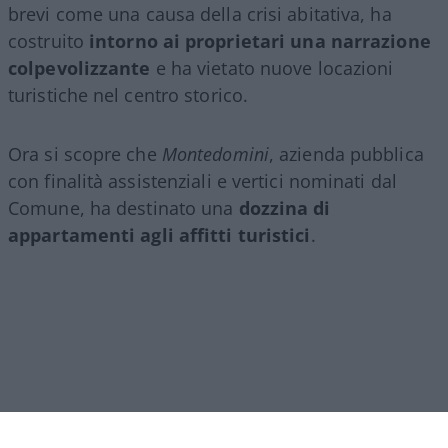
brevi come una causa della crisi abitativa, ha
costruito
intorno ai proprietari una narrazione
colpevolizzante
e ha vietato nuove locazioni
turistiche nel centro storico.
Ora si scopre che
Montedomini
, azienda pubblica
con finalità assistenziali e vertici nominati dal
Comune, ha destinato una
dozzina di
appartamenti agli affitti turistici
.