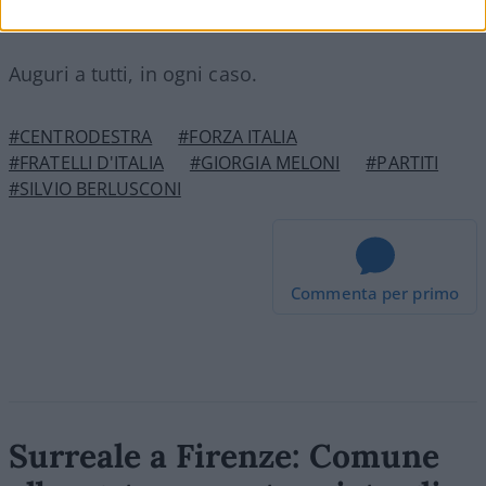
Auguri a tutti, in ogni caso.
#CENTRODESTRA
#FORZA ITALIA
#FRATELLI D'ITALIA
#GIORGIA MELONI
#PARTITI
#SILVIO BERLUSCONI
Commenta per primo
Surreale a Firenze: Comune