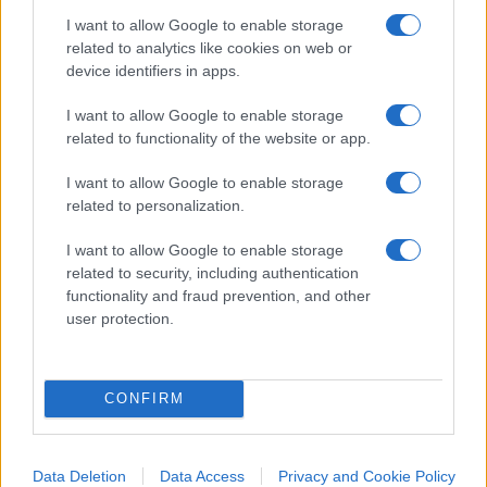
minoritarie, ma pur sempre consistenti – che
I want to allow Google to enable storage
related to analytics like cookies on web or
fatalmente porterebbero questo pezzo di
device identifiers in apps.
centrodestra a convergere con pezzi di Pd e di
centrosinistra, in un logica “macroniana” e pro-Ue.
I want to allow Google to enable storage
O, come a me parrebbe molto più ragionevole, il
related to functionality of the website or app.
tentativo di organizzare un completamento,
I want to allow Google to enable storage
un’integrazione (in senso liberale, atlantista, pro
related to personalization.
mercato, non eurolirico) dell’offerta politica
I want to allow Google to enable storage
leghista, accettando la leadership di Salvini, ma
related to security, including authentication
provando a fornire anche un’opzione culturale
functionality and fraud prevention, and other
diversa. Questa seconda strada richiede respiro,
user protection.
tempi lunghi, un’ambizione culturale: qualcosa di
molto diverso da operazioni di piccolo cabotaggio,
CONFIRM
avendo soltanto in mente maggio 2019, i mini-
equilibri delle circoscrizioni elettorali, i conticini
delle preferenze, e così via.
Data Deletion
Data Access
Privacy and Cookie Policy