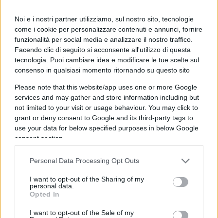
percorso.
Noi e i nostri partner utilizziamo, sul nostro sito, tecnologie
come i cookie per personalizzare contenuti e annunci, fornire
Sono ovviamente situazioni molto diverse. Forza
funzionalità per social media e analizzare il nostro traffico.
Italia, creatura elettoralmente legata solo alla
Facendo clic di seguito si acconsente all'utilizzo di questa
forza personale di Silvio Berlusconi, vive una
tecnologia. Puoi cambiare idea e modificare le tue scelte sul
consenso in qualsiasi momento ritornando su questo sito
difficoltà esistenziale che solo la storia – non la
cronaca – può spiegare: da sempre, il lungo
Please note that this website/app uses one or more Google
tramonto delle grandi personalità porta
services and may gather and store information including but
not limited to your visit or usage behaviour. You may click to
necessariamente a delle fasi di smarrimento, di
grant or deny consent to Google and its third-party tags to
vuoto, se non c’è un meccanismo istituzionale
use your data for below specified purposes in below Google
“anglosassone” che aiuti a creare nuovi “carismi” e
consent section.
nuove “autorevolezze”. Fratelli d’Italia è invece una
Personal Data Processing Opt Outs
formazione giovane, guidata da una leader che ha
una notevole presenza mediatica: eppure,
I want to opt-out of the Sharing of my
personal data.
schiacciandosi in un recinto di destra molto
Opted In
tradizionale e fatalmente non largo, non plurale,
I want to opt-out of the Sale of my
non è stata in grado di proporre un’offerta politica