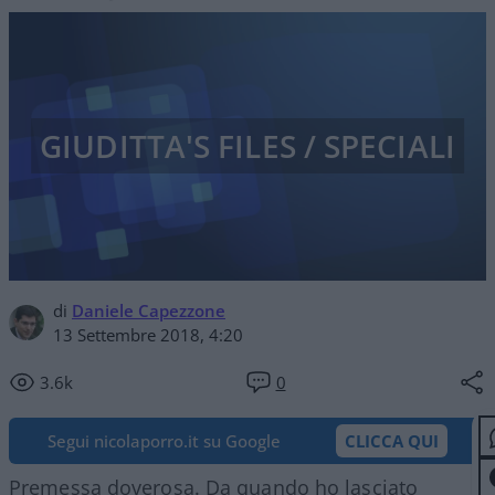
GIUDITTA'S FILES / SPECIALI
di
Daniele Capezzone
13 Settembre 2018, 4:20
3.6k
0
Segui nicolaporro.it su Google
CLICCA QUI
Premessa doverosa. Da quando ho lasciato