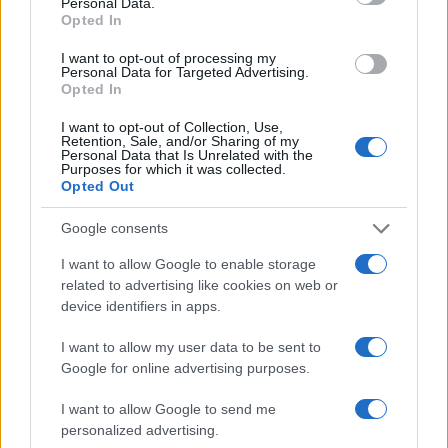
Personal Data.
Opted In
attrattiva per molti elettori, e l’erosione da parte
della Lega sembra continuare a ritmi sostenuti,
I want to opt-out of processing my
Personal Data for Targeted Advertising.
anche dal 4 marzo a oggi.
Opted In
I want to opt-out of Collection, Use,
Retention, Sale, and/or Sharing of my
Personal Data that Is Unrelated with the
A questo punto, nelle loro diversità, Forza Italia e
Purposes for which it was collected.
Opted Out
Fratelli d’Italia sono dinanzi a un bivio. Serviranno
a poco espedienti tattici, operazioni elettorali
Google consents
difensive alle europee, e meno che mai mini-
I want to allow Google to enable storage
aggregazioni finalizzate all’elezione di 3-4 portatori
related to advertising like cookies on web or
di preferenze.
device identifiers in apps.
I want to allow my user data to be sent to
Sarebbe invece – a me pare – il momento di una
Google for online advertising purposes.
scelta strategica. O un’opposizione netta al
I want to allow Google to send me
governo, scegliendo dei punti fermi e delle
personalized advertising.
interlocuzioni sociali – oggi estremamente