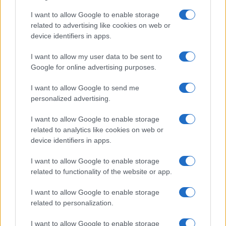
passa, inasprisce il livello delle tensioni e delle
I want to allow Google to enable storage
litigiosità, e restringe – anziché allargarlo – il
related to advertising like cookies on web or
device identifiers in apps.
campo delle soluzioni praticabili.
I want to allow my user data to be sent to
Google for online advertising purposes.
Resta un dubbio, ovviamente non dimostrabile:
ma forte e politicamente spiacevole. Che il
I want to allow Google to send me
Presidente abbia cercato di pilotare l’esito della
personalized advertising.
crisi: o nella direzione (poi naufragata nonostante
I want to allow Google to enable storage
i tempi-extra concessi all’esplorazione di Fico) per
related to analytics like cookies on web or
un’intesa “gradita” tra Pd e M5S, o nella direzione
device identifiers in apps.
del solito governicchio semitecnico.
I want to allow Google to enable storage
related to functionality of the website or app.
I want to allow Google to enable storage
Ma non è questo ciò di cui l’Italia ha bisogno.
related to personalization.
Nessuno nega che la trattativa tra M5S e Lega
appaia sbilenca, incerta, opaca. Ma chi è che sta
I want to allow Google to enable storage