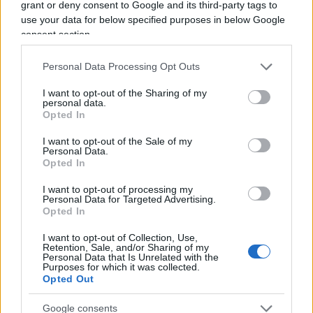
Secondo. Perché questo rifiuto ostinato di dare un
grant or deny consent to Google and its third-party tags to
use your data for below specified purposes in below Google
incarico a un esponente della coalizione di
consent section.
centrodestra? Il fatto che mancassero (e
manchino) dei voti non è un argomento
Personal Data Processing Opt Outs
sufficiente, visto che il Presidente si preparava (e
I want to opt-out of the Sharing of my
se necessario si prepara ancora) a incaricare, in
personal data.
Opted In
subordine rispetto ai tentativi politici, un
Esecutivo “neutrale” che, in partenza, disporrebbe
I want to opt-out of the Sale of my
Personal Data.
di una base parlamentare molto inferiore a quella
Opted In
di centrodestra.
I want to opt-out of processing my
Personal Data for Targeted Advertising.
Opted In
Terzo. Perché diluire e dilatare i tempi in questo
I want to opt-out of Collection, Use,
Retention, Sale, and/or Sharing of my
modo? Secondo le antiche liturgie democristiane,
Personal Data that Is Unrelated with the
Purposes for which it was collected.
allungare i tempi era di per sé un modo di
Opted Out
risolvere i problemi. Ma, in epoca digitale e di
Google consents
politica-social, non è più così. Ogni giorno che