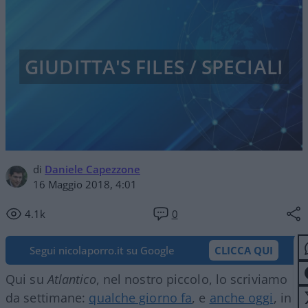
GIUDITTA'S FILES / SPECIALI
di
Daniele Capezzone
16 Maggio 2018, 4:01
4.1k
0
Segui nicolaporro.it su Google
CLICCA QUI
Qui su
Atlantico
, nel nostro piccolo, lo scriviamo
da settimane:
qualche giorno fa
, e
anche oggi
, in