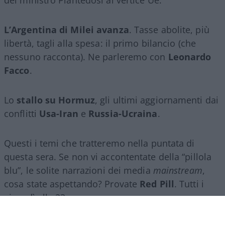
L’Argentina di Milei avanza
. Tasse abolite, più
libertà, tagli alla spesa: il primo bilancio (che
nessuno racconta). Ne parleremo con
Leonardo
Facco
.
Lo
stallo su Hormuz
, gli ultimi aggiornamenti dai
conflitti
Usa-Iran
e
Russia-Ucraina
.
Questi i temi che tratteremo nella puntata di
questa sera. Se non vi accontentate della “pillola
blu”, le solite narrazioni dei media
mainstream
,
cosa state aspettando? Provate
Red Pill
. Tutti i
giovedì alle 23
su
NicolaPorro.it
,
Atlanticoquotidiano.it
e i rispettivi
canali
YouTube
:
@NicolaPorroZuppa
e