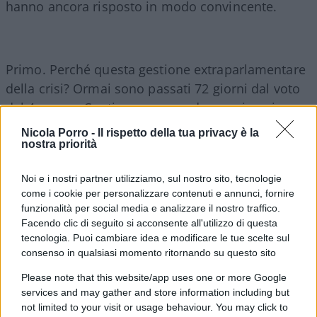
hanno ancora risposto in modo convincente.
Primo. Perché questa gestione extraparlamentare
della crisi? Ormai sono passati 72 giorni dal voto
del 4 marzo. Continuare a non dare un incarico
formale, mantenere le trattative in una condizione
Nicola Porro -
Il rispetto della tua privacy è la
di “liquidità”, subappaltandole all’intesa/non
nostra priorità
intesa tra Di Maio e Salvini, è anomalo. Da molto
Noi e i nostri partner utilizziamo, sul nostro sito, tecnologie
tempo, era invece giunto il momento, secondo
come i cookie per personalizzare contenuti e annunci, fornire
Costituzione, di incaricare un Primo Ministro e
funzionalità per social media e analizzare il nostro traffico.
mandarlo davanti alle Camere, disciplinando così
Facendo clic di seguito si acconsente all'utilizzo di questa
tecnologia. Puoi cambiare idea e modificare le tue scelte sul
lo svolgimento delle operazioni, e incanalando su
consenso in qualsiasi momento ritornando su questo sito
binari certi sia l’eventuale esito positivo sia
l’eventuale esito negativo del tentativo.
Please note that this website/app uses one or more Google
services and may gather and store information including but
not limited to your visit or usage behaviour. You may click to