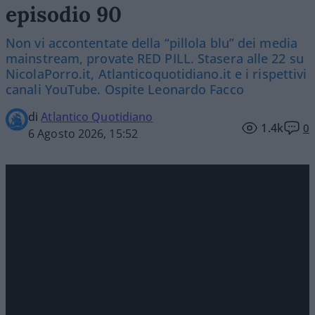
episodio 90
Non vi accontentate della “pillola blu” dei media
mainstream, provate RED PILL. Stasera alle 22 su
NicolaPorro.it, Atlanticoquotidiano.it e i rispettivi
canali YouTube. Ospite Leonardo Facco
di
Atlantico Quotidiano
1.4k
0
6 Agosto 2026, 15:52