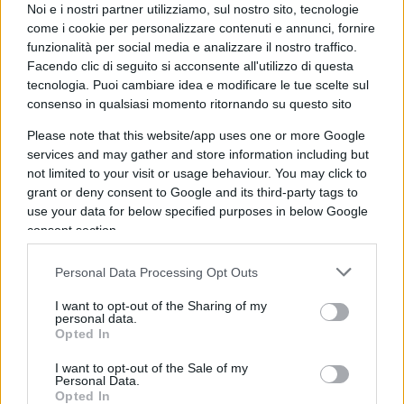
esplorare questa possibilità? Così mi sono
Noi e i nostri partner utilizziamo, sul nostro sito, tecnologie
addentrato nella procedura prevista, ma… niente
come i cookie per personalizzare contenuti e annunci, fornire
funzionalità per social media e analizzare il nostro traffico.
da fare! Spot respinto. Perché? Semplice, nel libro
Facendo clic di seguito si acconsente all'utilizzo di questa
ci sono contenuti politici (loro lo sanno, sanno
tecnologia. Puoi cambiare idea e modificare le tue scelte sul
tutto, grazie ai famosi algoritmi), il che richiede
consenso in qualsiasi momento ritornando su questo sito
una procedura specifica e supplementare:
Please note that this website/app uses one or more Google
vogliono la copia di un tuo documento di identità,
services and may gather and store information including but
dal momento che sei in grado di “interferire” sulle
not limited to your visit or usage behaviour. You may click to
grant or deny consent to Google and its third-party tags to
elezioni (che ci sono già state, ma non importa), e
use your data for below specified purposes in below Google
dunque vogliono sapere esattamente chi sei, e
consent section.
inoltre ci vuole un
disclaimer
in cui ti assumi la
responsabilità e dichiari che lo spot l’hai pagato tu
Personal Data Processing Opt Outs
(o la tale o tal altra azienda con tanto di dati
I want to opt-out of the Sharing of my
legali). Ora, personalmente non ho problemi ad
personal data.
Opted In
assumermi le mie responsabilità, non sono uno
che agisce nell’anonimato, e quindi ci può stare
I want to opt-out of the Sale of my
Personal Data.
che dia il documento, anche se la cosa mi sembra
Opted In