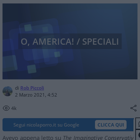
O, AMERICA! / SPECIALI
di
Rob Piccoli
2 Marzo 2021, 4:52
4k
Segui nicolaporro.it su Google
CLICCA QUI
Avevo appena letto su
The Imaginative Conservative