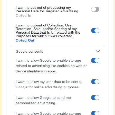
un tantino grottesca, un po’ esagerata data l’entità
I want to opt-out of processing my
del “prodotto” in oggetto, ma in qualche modo
Personal Data for Targeted Advertising.
Opted In
uno si sente anche lusingato di potere “interferire”
nelle elezioni…
I want to opt-out of Collection, Use,
Retention, Sale, and/or Sharing of my
Personal Data that Is Unrelated with the
Purposes for which it was collected.
Ma questo non è niente. Bisogna sentire il resto.
Opted Out
Dunque, come dicevo il libro è in inglese, dunque
Google consents
il
target
sono i lettori anglofoni, cioè americani,
canadesi, britannici, australiani, ecc. Ebbene, la
I want to allow Google to enable storage
related to advertising like cookies on web or
procedura prevede che l’invio del documento e il
device identifiers in apps.
disclaimer
siano da ripetersi per ogni singolo
stato, il che sarebbe già abbastanza seccante, ma
I want to allow my user data to be sent to
Google for online advertising purposes.
la mazzata finale è data dal fatto che per abilitare
la pubblicità negli Usa devi indicare anche un
I want to allow Google to send me
indirizzo postale in loco (e non una semplice
personalized advertising.
casella postale, proprio un indirizzo fisico con
I want to allow Google to enable storage