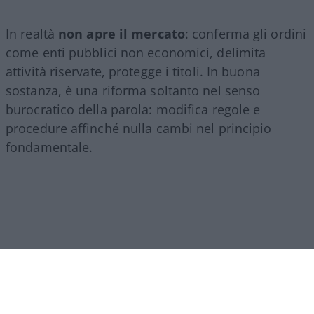
In realtà
non apre il mercato
: conferma gli ordini
come enti pubblici non economici, delimita
attività riservate, protegge i titoli. In buona
sostanza, è una riforma soltanto nel senso
burocratico della parola: modifica regole e
procedure affinché nulla cambi nel principio
fondamentale.