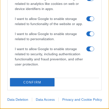
tanto di via, numero, codice postale, città), al
related to analytics like cookies on web or
quale verrà inviata una lettera, ovviamente
device identifiers in apps.
cartacea, contenente un link seguendo il quale la
I want to allow Google to enable storage
procedura verrà sbloccata. In pratica, cioè, se non
related to functionality of the website or app.
sei americano (o non sei supportato da una
grossa organizzazione editoriale) non puoi
I want to allow Google to enable storage
related to personalization.
pubblicizzare il libro presso gli utenti di
Facebook
di quel Paese. Di conseguenza io potrò
I want to allow Google to enable storage
raggiungere soltanto gli utenti che vivono in Italia.
related to security, including authentication
Chiaro? Tutto questo, immagino, per impedire che
functionality and fraud prevention, and other
user protection.
dalla Russia (o chissà, dal Tibet o dall’accidente
che vi pare) possano inondare l’America di
messaggi pro-Trump e alterare il prossimo voto,
CONFIRM
senza contare che uno stato estero ha mille
possibilità per aggirare l’ostacolo dell’indirizzo
postale. Mentre chi viene colpito sono i comuni
Data Deletion
Data Access
Privacy and Cookie Policy
cittadini che esprimono liberamente delle idee e