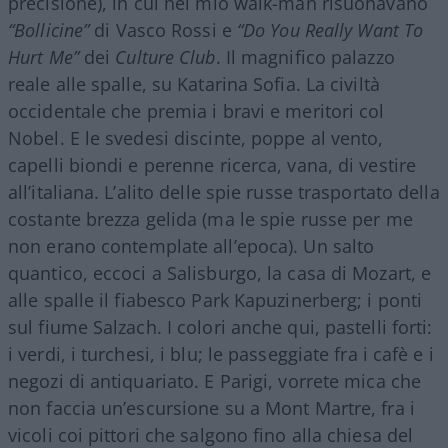
precisione), in cui nel mio walk-man risuonavano
“Bollicine”
di Vasco Rossi e
“Do You Really Want To
Hurt Me”
dei
Culture Club
. Il magnifico palazzo
reale alle spalle, su Katarina Sofia. La civiltà
occidentale che premia i bravi e meritori col
Nobel. E le svedesi discinte, poppe al vento,
capelli biondi e perenne ricerca, vana, di vestire
all’italiana. L’alito delle spie russe trasportato della
costante brezza gelida (ma le spie russe per me
non erano contemplate all’epoca). Un salto
quantico, eccoci a Salisburgo, la casa di Mozart, e
alle spalle il fiabesco Park Kapuzinerberg; i ponti
sul fiume Salzach. I colori anche qui, pastelli forti:
i verdi, i turchesi, i blu; le passeggiate fra i cafè e i
negozi di antiquariato. E Parigi, vorrete mica che
non faccia un’escursione su a Mont Martre, fra i
vicoli coi pittori che salgono fino alla chiesa del