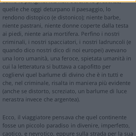
come le parigine. Ma non c’erano le presenze,
quelle che oggi deturpano il paesaggio, lo
rendono distopico (e distonico); niente barbe,
niente pastrani, niente donne coperte dalla testa
ai piedi, niente aria mortifera. Perfino i nostri
criminali, i nostri spacciatori, i nostri ladruncoli (e
quando dico nostri dico di noi europei) avevano
una loro umanità, una feroce, spietata umanità in
cui la letteratura si buttava a capofitto per
cogliervi quel barlume di divino che è in tutti e
che, nel criminale, risalta in maniera più evidente
(anche se distorto, screziato, un barlume di luce
nerastra invece che argentea).
Ecco, il viaggiatore pensava che quel continente
fosse un piccolo paradiso in divenire, imperfetto,
caotico, e nevrotico, eppure sulla strada per la sua