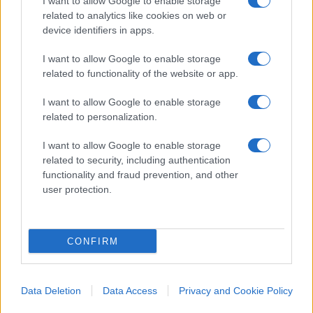
I want to allow Google to enable storage
related to analytics like cookies on web or
Ma torniamo a quegli anni. Il Ponte Carlo, a Praga.
device identifiers in apps.
Il gotico nel pulviscolo. Il cimitero ebraico, la
I want to allow Google to enable storage
meraviglia della mitologia del Golem, le lapidi
related to functionality of the website or app.
ammucchiate, gli alberi e le radici e il prato
I want to allow Google to enable storage
all’inglese che lo adornano, lo scavano, lo
related to personalization.
pietrificano. E Kafka che ci ammonisce sulla
presenza deformante dei padri che trasformano i
I want to allow Google to enable storage
related to security, including authentication
figli in mostri. L’uomo e il suo Golem, il padre e il
functionality and fraud prevention, and other
figlio senza lo Spirito Santo. E poi Copenhagen, e
user protection.
Berlino e la Svizzera. Ovunque andavi, le periferie
erano libere da inopportune presenze. Brutte,
come quella di Praga, dove casermoni sovietici ti
CONFIRM
davano un ferroso benvenuto, un grigio come sta?
E una sgarbata indicazione su dove andare.
Data Deletion
Data Access
Privacy and Cookie Policy
Pallide, come quelle di Stoccolma. Esasperanti,