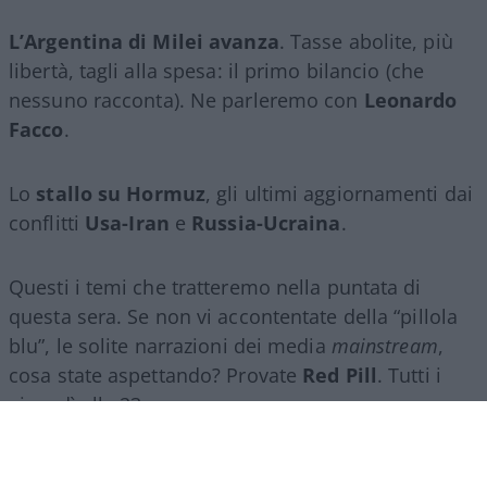
L’Argentina di Milei avanza
. Tasse abolite, più
libertà, tagli alla spesa: il primo bilancio (che
nessuno racconta). Ne parleremo con
Leonardo
Facco
.
Lo
stallo su Hormuz
, gli ultimi aggiornamenti dai
conflitti
Usa-Iran
e
Russia-Ucraina
.
Questi i temi che tratteremo nella puntata di
questa sera. Se non vi accontentate della “pillola
blu”, le solite narrazioni dei media
mainstream
,
cosa state aspettando? Provate
Red Pill
. Tutti i
giovedì alle 23
su
NicolaPorro.it
,
Atlanticoquotidiano.it
e i rispettivi
canali
YouTube
:
@NicolaPorroZuppa
e