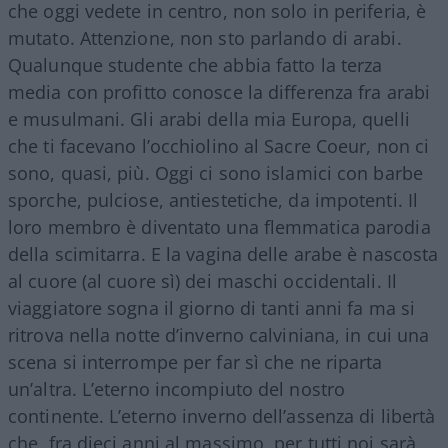
che oggi vedete in centro, non solo in periferia, è
mutato. Attenzione, non sto parlando di arabi.
Qualunque studente che abbia fatto la terza
media con profitto conosce la differenza fra arabi
e musulmani. Gli arabi della mia Europa, quelli
che ti facevano l’occhiolino al Sacre Coeur, non ci
sono, quasi, più. Oggi ci sono islamici con barbe
sporche, pulciose, antiestetiche, da impotenti. Il
loro membro è diventato una flemmatica parodia
della scimitarra. E la vagina delle arabe è nascosta
al cuore (al cuore sì) dei maschi occidentali. Il
viaggiatore sogna il giorno di tanti anni fa ma si
ritrova nella notte d’inverno calviniana, in cui una
scena si interrompe per far sì che ne riparta
un’altra. L’eterno incompiuto del nostro
continente. L’eterno inverno dell’assenza di libertà
che, fra dieci anni al massimo, per tutti noi sarà