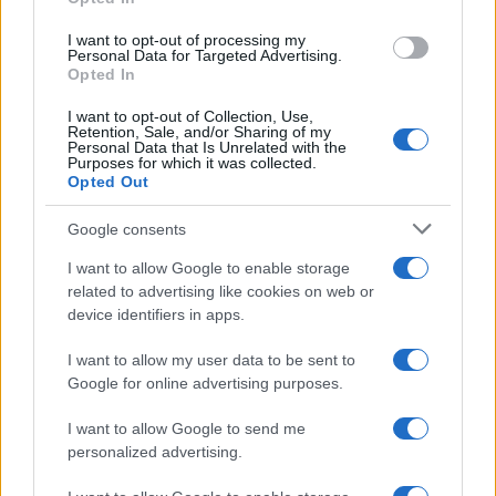
L’alleanza col demonio. Un’alleanza che già negli
I want to opt-out of processing my
anni ’70 si era delineata, dopo che Israele (che Dio
Personal Data for Targeted Advertising.
Opted In
benedica sempre Israele) aveva vinto la guerra del
Kippur, seppur a fatica, e i musulmani avevano
I want to opt-out of Collection, Use,
Retention, Sale, and/or Sharing of my
imposto l’embargo petrolifero ai ‘complici del
Personal Data that Is Unrelated with the
Purposes for which it was collected.
sionismo’, causandoci non pochi problemi, come
Opted Out
dire, di quotidianità.
Google consents
Francesco Cossiga lo disse in una sua grande
I want to allow Google to enable storage
related to advertising like cookies on web or
intervista poco prima di morire: “Abbiamo
device identifiers in apps.
sacrificato gli ebrei…”. Sì, l’Europa ha sacrificato gli
ebrei portatori di civiltà, di commercio, di cultura
I want to allow my user data to be sent to
Google for online advertising purposes.
e convivenza per far spazio ai suoi carnefici che
da più di mille anni tentano di invaderla,
I want to allow Google to send me
sottometterla, depredarla.
personalized advertising.