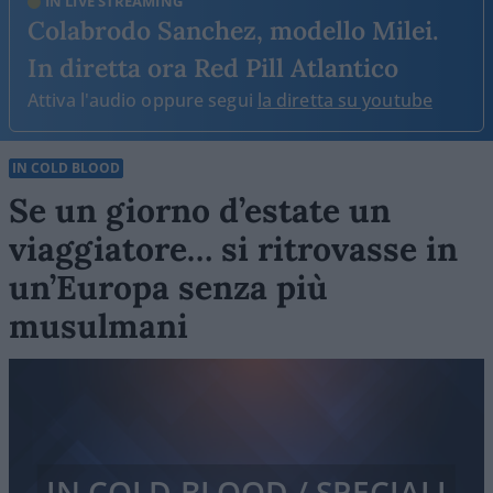
IN LIVE STREAMING
Colabrodo Sanchez, modello Milei.
In diretta ora Red Pill Atlantico
Attiva l'audio oppure segui
la diretta su youtube
IN COLD BLOOD
Se un giorno d’estate un
viaggiatore… si ritrovasse in
un’Europa senza più
musulmani
IN COLD BLOOD / SPECIALI