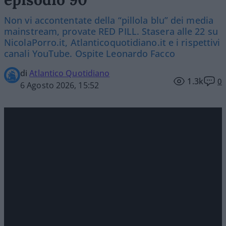
Non vi accontentate della “pillola blu” dei media
mainstream, provate RED PILL. Stasera alle 22 su
NicolaPorro.it, Atlanticoquotidiano.it e i rispettivi
canali YouTube. Ospite Leonardo Facco
di
Atlantico Quotidiano
1.3k
0
6 Agosto 2026, 15:52