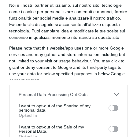
saputo integrare i suoi africani delle colonie. I neri
Noi e i nostri partner utilizziamo, sul nostro sito, tecnologie
inglesi e i neri francesi che si stavano
come i cookie per personalizzare contenuti e annunci, fornire
funzionalità per social media e analizzare il nostro traffico.
reinventando la pop music. Che recitavano nei
Facendo clic di seguito si acconsente all'utilizzo di questa
film. Che popolavano scuole e università. Mi
tecnologia. Puoi cambiare idea e modificare le tue scelte sul
dicevo: guarda un po’, da noi non esistono tante
consenso in qualsiasi momento ritornando su questo sito
razze. Da noi a Roma ‘negro’ lo usavi se volevi
Please note that this website/app uses one or more Google
chiamarci qualche amico con la carnagione un po’
services and may gather and store information including but
più scura. Il virus dell’Islam salafita, wahabita, dei
not limited to your visit or usage behaviour. You may click to
grant or deny consent to Google and its third-party tags to
‘Fratelli Musulmani’ e delle canaglie degli
use your data for below specified purposes in below Google
ayatollah era una malattia che covava sotto pelle
consent section.
certo, come Oriana aveva già intuito in
Inshallah
(libro del 1982). Però sembravamo una
Personal Data Processing Opt Outs
popolazione (quella europea) destinata a grandi
I want to opt-out of the Sharing of my
cose. Una volta sconfitti i comunisti, ci dicevamo,
personal data.
Opted In
il futuro era in discesa. Invece i comunisti, già
consapevoli della loro sconfitta, stavano
I want to opt-out of the Sale of my
Personal Data.
preparando il terreno per la loro rivincita.
Opted In