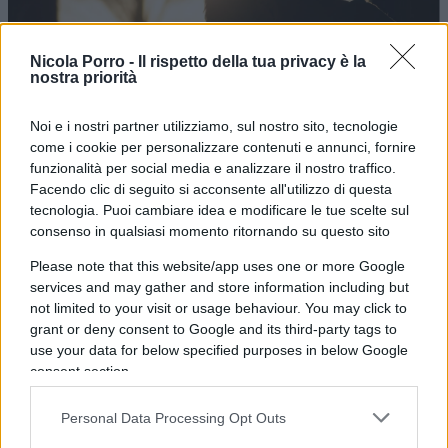
Nicola Porro -
Il rispetto della tua privacy è la
nostra priorità
Noi e i nostri partner utilizziamo, sul nostro sito, tecnologie
come i cookie per personalizzare contenuti e annunci, fornire
Crollo dei mercati? E’ un problema di
funzionalità per social media e analizzare il nostro traffico.
sostenibilità delle nostre vite
Facendo clic di seguito si acconsente all'utilizzo di questa
tecnologia. Puoi cambiare idea e modificare le tue scelte sul
consenso in qualsiasi momento ritornando su questo sito
di
Giovanni Cedaro
3.2k
Please note that this website/app uses one or more Google
16 Ottobre 2022, 9:46
services and may gather and store information including but
not limited to your visit or usage behaviour. You may click to
grant or deny consent to Google and its third-party tags to
use your data for below specified purposes in below Google
consent section.
Personal Data Processing Opt Outs