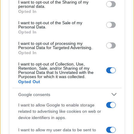
I want to opt-out of the Sharing of my
personal data.
Opted In
I want to opt-out of the Sale of my
Personal Data.
Opted In
Recessione economica: svantaggio o
I want to opt-out of processing my
Personal Data for Targeted Advertising.
opportunità?
Opted In
I want to opt-out of Collection, Use,
di
Giovanni Cedaro
Retention, Sale, and/or Sharing of my
3.6k
Personal Data that Is Unrelated with the
24 Agosto 2022, 15:00
Purposes for which it was collected.
Opted Out
Google consents
I want to allow Google to enable storage
related to advertising like cookies on web or
device identifiers in apps.
I want to allow my user data to be sent to