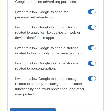
Google for online advertising purposes.
I want to allow Google to send me
personalized advertising.
I want to allow Google to enable storage
Cosa resta di questa nazione?
related to analytics like cookies on web or
device identifiers in apps.
di
Giovanni Cedaro
4.3k
I want to allow Google to enable storage
21 Luglio 2022, 10:54
related to functionality of the website or app.
I want to allow Google to enable storage
related to personalization.
I want to allow Google to enable storage
related to security, including authentication
functionality and fraud prevention, and other
user protection.