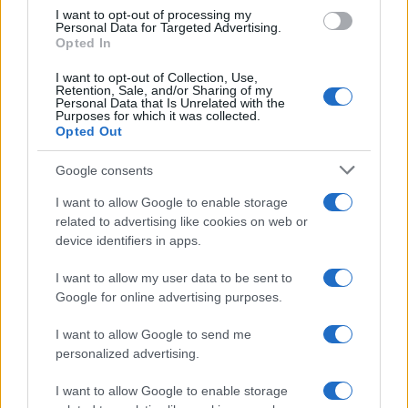
possibilità di salvataggio per un’azienda già in
I want to opt-out of processing my
Personal Data for Targeted Advertising.
difficoltà, travolta dalla
concorrenza cinese a
Opted In
basso costo
e incapace di reggere l’urto di un
I want to opt-out of Collection, Use,
mercato sempre più aggressivo. Due anni dopo il
Retention, Sale, and/or Sharing of my
Personal Data that Is Unrelated with the
veto europeo, iRobot è finita in
Chapter 11
,
Purposes for which it was collected.
Opted Out
colpita definitivamente dall’aumento dei costi
legati ai dazi introdotti dagli Stati Uniti nel 2025
Google consents
sulle forniture provenienti da Cina e Vietnam.
I want to allow Google to enable storage
L’ironia, secondo molti osservatori, è che il no
related to advertising like cookies on web or
dell’Unione Europea, pensato per evitare
device identifiers in apps.
eccessive concentrazioni, abbia aperto la strada a
I want to allow my user data to be sent to
un esito ancora più problematico, con l’azienda
Google for online advertising purposes.
destinata a finire nelle mani del suo creditore e
fornitore cinese,
Picea Robotics
, sollevando
I want to allow Google to send me
personalized advertising.
interrogativi non solo concorrenziali ma anche
politici e di sicurezza.
I want to allow Google to enable storage