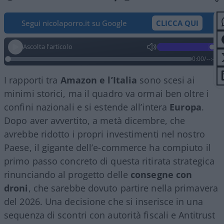
Segui nicolaporro.it su Google
CLICCA QUI
Ascolta l'articolo
0:00
/
--:--
I rapporti tra
Amazon e l’Italia
sono scesi ai
minimi storici, ma il quadro va ormai ben oltre i
confini nazionali e si estende all’intera
Europa
.
Dopo aver avvertito, a metà dicembre, che
avrebbe ridotto i propri investimenti nel nostro
Paese, il gigante dell’e-commerce ha compiuto il
primo passo concreto di questa ritirata strategica
rinunciando al progetto delle
consegne con
droni
, che sarebbe dovuto partire nella primavera
del 2026. Una decisione che si inserisce in una
sequenza di scontri con autorità fiscali e Antitrust