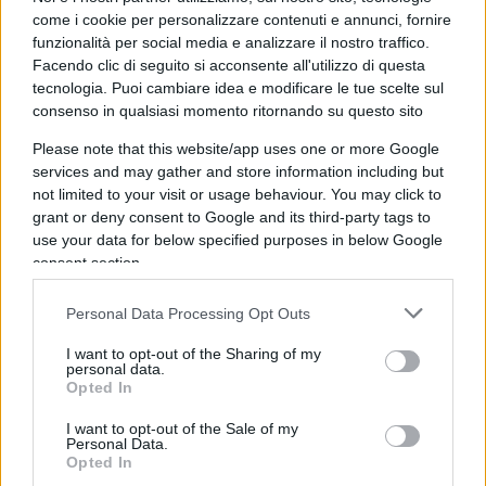
come i cookie per personalizzare contenuti e annunci, fornire
funzionalità per social media e analizzare il nostro traffico.
Quel “più ampio contesto” rimanda anche alle
Facendo clic di seguito si acconsente all'utilizzo di questa
vicissitudini Antitrust europee
, a partire dal
tecnologia. Puoi cambiare idea e modificare le tue scelte sul
consenso in qualsiasi momento ritornando su questo sito
caso
iRobot
, diventato emblematico. Nel 2022
Amazon aveva lanciato un’offerta da
1,7 miliardi
Please note that this website/app uses one or more Google
di dollari
per acquisire la storica azienda dei
services and may gather and store information including but
not limited to your visit or usage behaviour. You may click to
robot aspirapolvere. Tra la fine del 2023 e l’inizio
grant or deny consent to Google and its third-party tags to
del 2024, l’Antitrust Ue, negli anni della linea dura
use your data for below specified purposes in below Google
di
Margrethe Vestager
e in parallelo con
consent section.
l’approccio statunitense di
Lina Khan
,
ha bloccato
Personal Data Processing Opt Outs
l’operazione sostenendo che avrebbe minato la
concorrenza
, anche attraverso una possibile
I want to opt-out of the Sharing of my
personal data.
distribuzione privilegiata dei prodotti iRobot sulla
Opted In
piattaforma Amazon.
I want to opt-out of the Sale of my
Personal Data.
Opted In
L’operazione rappresentava forse l’ultima