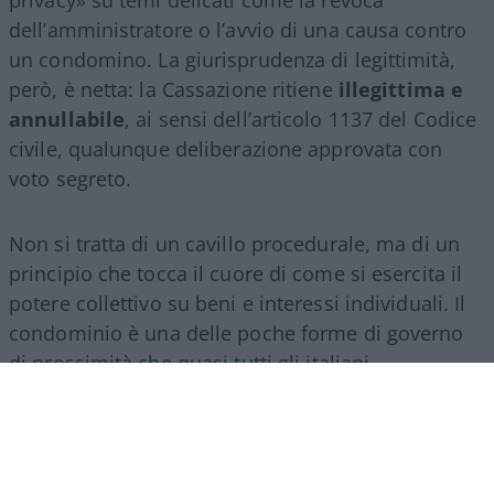
privacy» su temi delicati come la revoca
dell’amministratore o l’avvio di una causa contro
un condomino. La giurisprudenza di legittimità,
però, è netta: la Cassazione ritiene
illegittima e
annullabile
, ai sensi dell’articolo 1137 del Codice
civile, qualunque deliberazione approvata con
voto segreto.
Non si tratta di un cavillo procedurale, ma di un
principio che tocca il cuore di come si esercita il
potere collettivo su beni e interessi individuali. Il
condominio è una delle poche forme di governo
di prossimità che quasi tutti gli italiani
sperimentano direttamente, e il modo in cui vi si
delibera dice molto su quanto la trasparenza sia
considerata, nella prassi quotidiana, un presidio
irrinunciabile o un fastidio da aggirare.