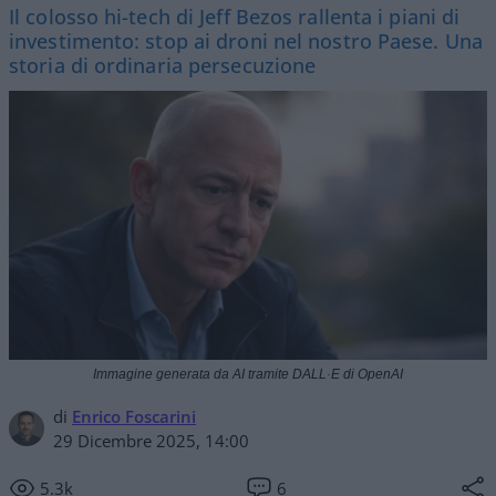
Il colosso hi-tech di Jeff Bezos rallenta i piani di
investimento: stop ai droni nel nostro Paese. Una
storia di ordinaria persecuzione
Immagine generata da AI tramite DALL·E di OpenAI
di
Enrico Foscarini
29 Dicembre 2025, 14:00
5.3k
6