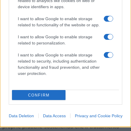
related to analytics like cookies on web or
device identifiers in apps.
Lo scontro sul mercato italiano
I want to allow Google to enable storage
related to functionality of the website or app.
In Italia, il confronto con l’Antitrust non è stato
I want to allow Google to enable storage
meno duro.
A fine 2021 l’
Agcm
aveva inflitto ad
related to personalization.
Amazon una
maximulta da 1,12 miliardi di euro
per abuso di posizione dominante
, accusando il
I want to allow Google to enable storage
related to security, including authentication
gruppo di aver favorito il proprio servizio di
functionality and fraud prevention, and other
logistica a scapito dei concorrenti. Una sanzione
user protection.
successivamente ridotta dal Tar, che ha accolto
solo in parte il ricorso di Amazon, ritenendo
corretto l’impianto del procedimento e sufficienti
CONFIRM
le prove raccolte, pur rivedendo la quantificazione
della pena perché alcune condotte non
Data Deletion
Data Access
Privacy and Cookie Policy
configuravano un abuso. Amazon aveva difeso le
proprie pratiche sostenendo che il trattamento