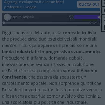
Aggiungi nicolaporro.it alle tue fonti
CLICCA QUI
preferite su Google
Ascolta l'articolo
0:00
/
--:--
Oggi l’industria dell’auto resta
centrale in Asia
,
che produce circa due terzi dei veicoli mondiali,
mentre in Europa appare sempre più come una
landa industriale in progressivo svuotamento
.
Produzione in affanno, domanda debole,
innovazione che avanza altrove: la rivoluzione
dell’elettrico si sta compiendo
senza il Vecchio
Continente
, che osserva da spettatore un
cambiamento epocale. Non sorprende quindi che
l’idea di riconvertire parte dell’automotive verso la
difesa venga descritta come tutt’altro che geniale,
una scorciatoia più politica che industriale.