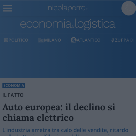
MILANO
ATLANTICO
ZUPPA DI PORRO
E
ECONOMIA
IL FATTO
Auto europea: il declino si
chiama elettrico
L’industria arretra tra calo delle vendite, ritardo