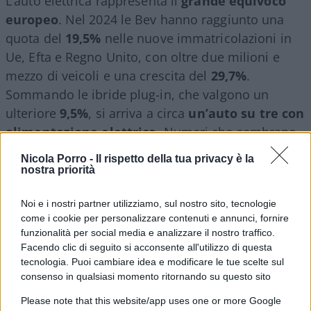
L’auto elettrica rappresenta il
grande equivoco
europeo
. Nel 2024 le Bev hanno raggiunto una
quota del
19,5%
nelle nuove immatricolazioni in
Ue, Efta e Regno Unito, con oltre due milioni e
mezzo di veicoli e una crescita del
29,7%
.
Sommando le ibride plug-in, che valgono un
ulteriore
9,5%
, si arriva a circa
un’auto su tre con
alimentazione elettrica
. Numeri che sembrano
incoraggianti, ma che diventano modesti se
Nicola Porro -
Il rispetto della tua privacy è la
confrontati con quanto accade fuori dall’Europa.
nostra priorità
Noi e i nostri partner utilizziamo, sul nostro sito, tecnologie
Leggi anche
:
come i cookie per personalizzare contenuti e annunci, fornire
funzionalità per social media e analizzare il nostro traffico.
Facendo clic di seguito si acconsente all'utilizzo di questa
Green Deal: l’auto muore, Bruxelles prospera e
tecnologia. Puoi cambiare idea e modificare le tue scelte sul
i giornaloni applaudono
consenso in qualsiasi momento ritornando su questo sito
Auto elettrica, così Europa e Usa hanno
Please note that this website/app uses one or more Google
bruciato 55 miliardi