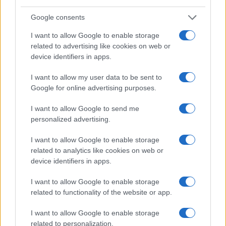
intrappolata tra regolazione, sussidi mal disegnati
Google consents
e incapacità di competere sulla scala industriale.
I want to allow Google to enable storage
related to advertising like cookies on web or
La riconversione militare: una
device identifiers in apps.
falsa soluzione
I want to allow my user data to be sent to
Google for online advertising purposes.
Di fronte a un comparto che vale ancora
il 7-8%
del Pil europeo
, la risposta immaginata da
I want to allow Google to send me
governi e industrie appare inadeguata. La
personalized advertising.
riconversione bellica
di parte dell’automotive
I want to allow Google to enable storage
viene presentata come un’ancora di salvezza, ma i
related to analytics like cookies on web or
fatti raccontano altro. Renault ha avviato la
device identifiers in apps.
produzione di droni militari, in Germania la
I want to allow Google to enable storage
piattaforma Svi Connect punta a collegare
related to functionality of the website or app.
fornitori civili e colossi della difesa come
Rheinmetall, mentre alcune fabbriche cambiano
I want to allow Google to enable storage
related to personalization.
completamente destinazione, come nel caso della