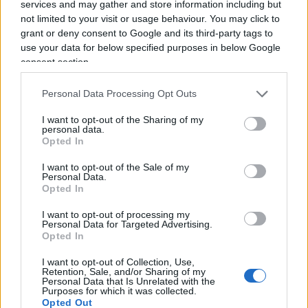
services and may gather and store information including but
Stellantis ammette la catastrofe: così l’elettrico
not limited to your visit or usage behaviour. You may click to
ha affossato l’azienda
grant or deny consent to Google and its third-party tags to
use your data for below specified purposes in below Google
consent section.
Nel resto del mondo l’elettrico
non avanza,
Personal Data Processing Opt Outs
esplode
. La Cina guida la classifica con il
31,6%
di
I want to opt-out of the Sharing of my
personal data.
auto elettriche pure vendute a dicembre, che
Opted In
diventano oltre la metà includendo le Phev. Una
scelta tutt’altro che ideologica: Pechino importa
I want to opt-out of the Sale of my
Personal Data.
gran parte delle fonti fossili che consuma e ha
Opted In
deciso di
ridurre la dipendenza dall’estero
,
I want to opt-out of processing my
elettrificando trasporti e investendo
Personal Data for Targeted Advertising.
Opted In
massicciamente nelle rinnovabili. Le vendite di e-
car crescono del
92% in India
, del
128% in
I want to opt-out of Collection, Use,
Retention, Sale, and/or Sharing of my
Indonesia
, del
154% in Messico
, oltre il
90% in
Personal Data that Is Unrelated with the
Purposes for which it was collected.
Turchia e Vietnam
. L’Europa, invece, resta
Opted Out