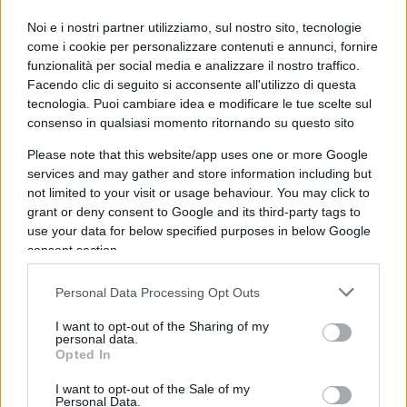
mossa che ha costretto persino un sindacalista
Noi e i nostri partner utilizziamo, sul nostro sito, tecnologie
tradizionalmente rigido come
Maurizio Landini
a
come i cookie per personalizzare contenuti e annunci, fornire
scendere dalle barricate dello scontro perenne
: il
funzionalità per social media e analizzare il nostro traffico.
Facendo clic di seguito si acconsente all'utilizzo di questa
leader della Cgil, rimasto isolato nella sua
tecnologia. Puoi cambiare idea e modificare le tue scelte sul
strategia del no, ha dovuto fare marcia indietro e
consenso in qualsiasi momento ritornando su questo sito
accettare il terreno del dialogo concreto aperto
Please note that this website/app uses one or more Google
dall’esecutivo sui temi dei rinnovi contrattuali e
services and may gather and store information including but
della produttività. Di fronte a questo totale
not limited to your visit or usage behaviour. You may click to
cambio di paradigma, le proposte della Schlein si
grant or deny consent to Google and its third-party tags to
use your data for below specified purposes in below Google
sono rivelate per quello che sono, ovvero
consent section.
corbellerie farlocche prive di alcuna copertura e di
qualsiasi reale visione industriale.
Personal Data Processing Opt Outs
I want to opt-out of the Sharing of my
personal data.
Opted In
A smontare le tesi della segretaria sul piano
puramente tecnico ci ha pensato Luigi
I want to opt-out of the Sale of my
Personal Data.