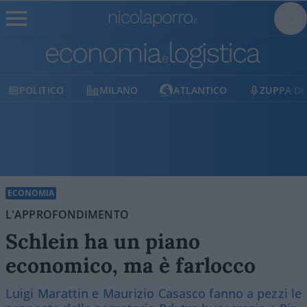
O
MILANO
ATLANTICO
ZUPPA DI PORRO
ECONOMIA
L'APPROFONDIMENTO
Schlein ha un piano
economico, ma è farlocco
Luigi Marattin e Maurizio Casasco fanno a pezzi le