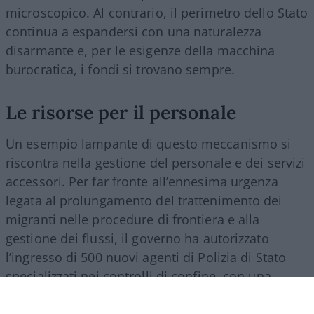
microscopico. Al contrario, il perimetro dello Stato
continua a espandersi con una naturalezza
disarmante e, per le esigenze della macchina
burocratica, i fondi si trovano sempre.
Le risorse per il personale
Un esempio lampante di questo meccanismo si
riscontra nella gestione del personale e dei servizi
accessori. Per far fronte all’ennesima urgenza
legata al prolungamento del trattenimento dei
migranti nelle procedure di frontiera e alla
gestione dei flussi, il governo ha autorizzato
l’ingresso di 500 nuovi agenti di Polizia di Stato
specializzati nei controlli di confine, con una
spesa a regime che supererà i 27 milioni di euro