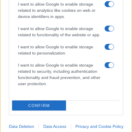
I want to allow Google to enable storage
proprio da quel Movimento 5 Stelle con cui Elly
related to analytics like cookies on web or
vuole allearsi.
device identifiers in apps.
I want to allow Google to enable storage
L’affondo dei liberali contro il
related to functionality of the website or app.
dirigismo dem
I want to allow Google to enable storage
Una smentita totale a cui si è unito Maurizio
related to personalization.
Casasco, responsabile economico di Forza
I want to allow Google to enable storage
Italia
, che ha preso di mira l’incoerenza di chi
related to security, including authentication
propone la pianificazione statale dopo aver
functionality and fraud prevention, and other
user protection.
invocato tasse sui capitali. Casasco ha
sottolineato la natura puramente elettorale della
svolta retorica del Nazareno: «Fa sorridere vedere
CONFIRM
Elly Schlein travestirsi da liberale dopo una vita
politica trascorsa a difendere un modello
statalista. È un’evidente contraddizione:
prima si
Data Deletion
Data Access
Privacy and Cookie Policy