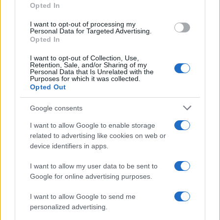
Marattin
, leader del Partito Liberal Democratico,
Opted In
che ha analizzato punto per punto le
I want to opt-out of processing my
contraddizioni insite nel discorso del Pd. Marattin
Personal Data for Targeted Advertising.
Opted In
ha ironicamente ricordato che per ridurre la
burocrazia la Schlein pensa bene di creare un
I want to opt-out of Collection, Use,
Retention, Sale, and/or Sharing of my
organismo in più e che le regioni più in ritardo
Personal Data that Is Unrelated with the
Purposes for which it was collected.
sulle rinnovabili sono proprio quelle governate
Opted Out
dal centrosinistra. Quanto al miraggio della
Google consents
«burocrazia zero», il deputato liberaldemocratico
l’ha liquidata come lo slogan più populista dopo
I want to allow Google to enable storage
«viva la mamma», ricordando che
l’ultimo
related to advertising like cookies on web or
device identifiers in apps.
provvedimento a burocrazia zero fu il
Superbonus, il più grande disastro dei conti
I want to allow my user data to be sent to
pubblici italiani.
Anche sull’idea di canalizzare il
Google for online advertising purposes.
risparmio privato verso le imprese, ha ricordato
I want to allow Google to send me
che si tratta di roba già fatta nel 2017 con i Piani
personalized advertising.
Individuali di Risparmio, in seguito affossati