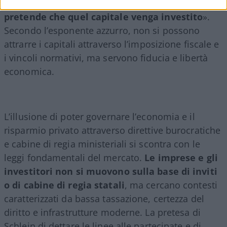
colpisce il risparmio con le patrimoniali, poi si
pretende che quel capitale venga investito
».
Secondo l’esponente azzurro, non si possono
attrarre i capitali attraverso l’imposizione fiscale e
i vincoli normativi, ma servono fiducia e libertà
economica.
L’illusione di poter governare l’economia e il
risparmio privato attraverso direttive burocratiche
e cabine di regia ministeriali si scontra con le
leggi fondamentali del mercato.
Le imprese e gli
investitori non si muovono sulla base di inviti
o di cabine di regia statali
, ma cercano contesti
caratterizzati da bassa tassazione, certezza del
diritto e infrastrutture moderne. La pretesa di
Schlein di dettare le linee alle partecipate e di