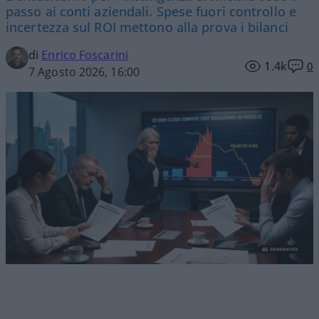
passo ai conti aziendali. Spese fuori controllo e
incertezza sul ROI mettono alla prova i bilanci
di
Enrico Foscarini
1.4k
0
7 Agosto 2026, 16:00