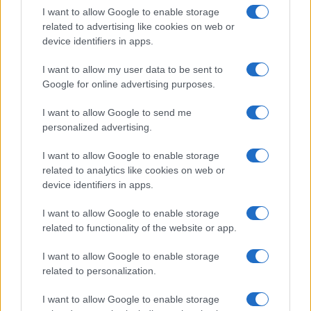
tempesta perfetta.
I want to allow Google to enable storage
related to advertising like cookies on web or
Ad aumentare le incertezze è arrivato, all’interno
device identifiers in apps.
del report annuale, la conferma che per la prima
I want to allow my user data to be sent to
volta dalla sua creazione, ha visto
scendere il
Google for online advertising purposes.
numero di utenti
.
Un calo marginale ma di
I want to allow Google to send me
controtendenza alle previsioni degli analisti.
personalized advertising.
Che dopo un calo, il primo in 18 anni, da
1.930
I want to allow Google to enable storage
related to analytics like cookies on web or
miliardi a 1,929 utenti
nell’ ultimo trimestre del
device identifiers in apps.
2021 ha causato il più grande calo di borsa mai
registrato a Wall Street, con
oltre 240 miliardi di
I want to allow Google to enable storage
related to functionality of the website or app.
capitalizzazione evaporati
in una singola
giornata. Come se un terzo della borsa italiana
I want to allow Google to enable storage
sparisse in un giorno. Il colosso digitale di Marc
related to personalization.
Zuckerberg ha chiuso gli ultimi tre mesi dell’anno
I want to allow Google to enable storage
scorso con
ricavi per 33,67 miliardi di dollari