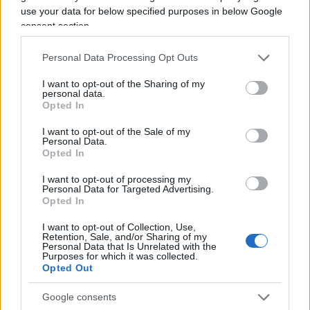
procedure di notifica dei contenuti nocivi on line;
use your data for below specified purposes in below Google
rafforzamento del consenso degli utenti, etc.
consent section.
Personal Data Processing Opt Outs
Insomma, i canali tramite cui piattaforme come
I want to opt-out of the Sharing of my
personal data.
quelle di Meta hanno basato parte del loro
Opted In
successo e guadagni. Siamo di fronte all’inizio di
I want to opt-out of the Sale of my
una
battaglia politica contro le Big Tech
in cui a
Personal Data.
Opted In
rischio oltre la privacy degli utenti ora c’è anche
quella del futuro di queste grandi aziende.
I want to opt-out of processing my
Personal Data for Targeted Advertising.
Opted In
Facebook che negli ultimi anni è stato più volte
I want to opt-out of Collection, Use,
sotto i riflettori proprio per scandali inerenti
Retention, Sale, and/or Sharing of my
Personal Data that Is Unrelated with the
principalmente la
gestione dei dati dei singoli
Purposes for which it was collected.
Opted Out
utenti
e dei
propri algoritmi
sta raggiungendo
nuovi apici, con il social network al centro di una
Google consents