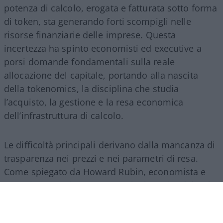
potenza di calcolo, erogata e fatturata sotto forma
di token, sta generando forti scompigli nelle
risorse finanziarie delle imprese. Questa
incertezza ha spinto economisti ed executive a
porsi domande fondamentali sulla reale
allocazione del capitale, portando alla nascita
della tokenomics, la disciplina che studia
l’acquisto, la gestione e la resa economica
dell’infrastruttura di calcolo.
Le difficoltà principali derivano dalla mancanza di
trasparenza nei prezzi e nei parametri di resa.
Come spiegato da Howard Rubin, economista e
consulente per la spesa tecnologica aziendale, “è
una valuta di cui non si ha l’istinto di sapere cosa
si sta usando, e le pratiche contabili non sono