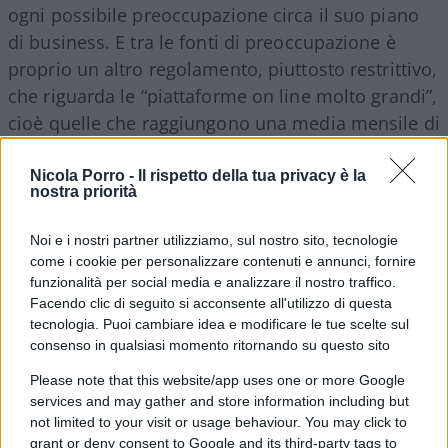
ogni possibile preoccupazione circa il suo piano
di business. E tra le fonti di preoccupazione è
proprio un altro regolamento, piuttosto restrittivo,
che riguarda le “piattaforme on line molto grandi”,
cioè quelle che raggiungono una media mensile di
almeno 45 milioni di utenti.
Nicola Porro -
Il rispetto della tua privacy è la
nostra priorità
Tra i
divieti
ed
obblighi
si leggono il divieto di
pubblicità mirata ai minori
, divieto assoluto di
Noi e i nostri partner utilizziamo, sul nostro sito, tecnologie
pubblicità
targettizzata basata
sui dati personali
come i cookie per personalizzare contenuti e annunci, fornire
funzionalità per social media e analizzare il nostro traffico.
che rivelano l’
origine razziale o etnica
, le
Facendo clic di seguito si acconsente all'utilizzo di questa
opinioni politiche
, le
convinzioni religiose o
tecnologia. Puoi cambiare idea e modificare le tue scelte sul
filosofiche
o l’
appartenenza sindacale
, dati
consenso in qualsiasi momento ritornando su questo sito
sanitari, dati su gusti e
abitudini sessuali
, etc;
Please note that this website/app uses one or more Google
obbligo di risarcire i danni agli utenti; trasparenza
services and may gather and store information including but
sugli algoritmi utilizzati dalle piattaforme;
not limited to your visit or usage behaviour. You may click to
grant or deny consent to Google and its third-party tags to