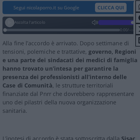
Segui nicolaporro.it su Google
CLICCA QUI
Ascolta l'articolo
0:00
/
--:--
Alla fine l’accordo è arrivato. Dopo settimane di
tensioni, polemiche e trattative,
governo, Regioni
e una parte dei sindacati dei medici di famiglia
hanno trovato un’intesa per garantire la
presenza dei professionisti all’interno delle
Case di Comunità
, le strutture territoriali
finanziate dal Pnrr che dovrebbero rappresentare
uno dei pilastri della nuova organizzazione
sanitaria.
L’ipotesi di accordo è stata sottoscritta dalla
Sisac
,