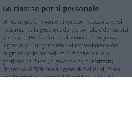
Le risorse per il personale
Un esempio lampante di questo meccanismo si
riscontra nella gestione del personale e dei servizi
accessori. Per far fronte all’ennesima urgenza
legata al prolungamento del trattenimento dei
migranti nelle procedure di frontiera e alla
gestione dei flussi, il governo ha autorizzato
l’ingresso di 500 nuovi agenti di Polizia di Stato
specializzati nei controlli di confine, con una
spesa a regime che supererà i 27 milioni di euro
all’anno. Nello stesso provvedimento si trova
spazio per una misura d’impatto economico
rilevante: la nomina di un commissario
straordinario per lo smaltimento dei materiali
Covid, incaricato di svuotare i magazzini da