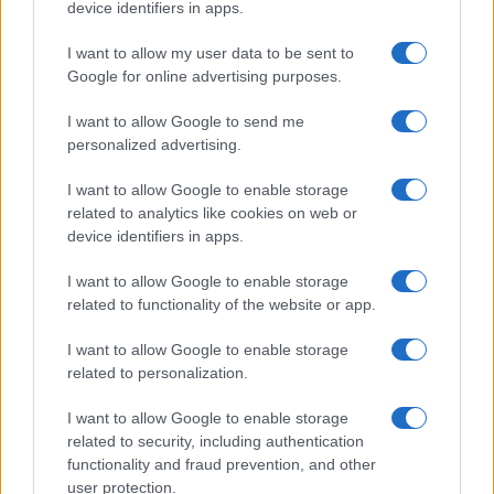
device identifiers in apps.
dipendente per una quota dei medici di famiglia,
superando almeno in parte l’attuale sistema della
I want to allow my user data to be sent to
Google for online advertising purposes.
convenzione. Una prospettiva che aveva
provocato la dura opposizione delle
I want to allow Google to send me
organizzazioni sindacali e che nelle ultime
personalized advertising.
settimane era stata progressivamente
I want to allow Google to enable storage
ridimensionata fino a scomparire dal tavolo
related to analytics like cookies on web or
negoziale.
device identifiers in apps.
I want to allow Google to enable storage
Più che una vittoria piena del governo, l’intesa
related to functionality of the website or app.
assomiglia quindi a
un compromesso che
I want to allow Google to enable storage
consente di rispettare le scadenze del Pnrr
related to personalization.
senza modificare gli equilibri esistenti della
medicina generale
. Le nuove strutture territoriali
I want to allow Google to enable storage
related to security, including authentication
ottengono una copertura minima, ma la riforma
functionality and fraud prevention, and other
che avrebbe dovuto cambiare l’organizzazione del
user protection.