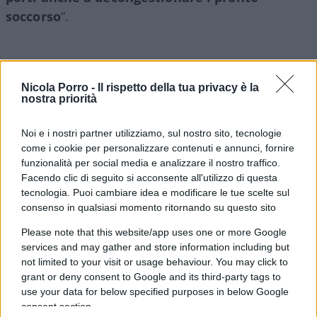
soccorso
“.
Anche la Conferenza delle Regioni ha espresso
Nicola Porro -
Il rispetto della tua privacy è la
soddisfazione per il risultato raggiunto,
nostra priorità
sottolineando che “
c’è condivisione sull’ipotesi
Noi e i nostri partner utilizziamo, sul nostro sito, tecnologie
di accordo collettivo nazionale di lavoro dei
come i cookie per personalizzare contenuti e annunci, fornire
medici di medicina generale per l’attuazione
funzionalità per social media e analizzare il nostro traffico.
delle Case di Comunità
“.
Facendo clic di seguito si acconsente all'utilizzo di questa
tecnologia. Puoi cambiare idea e modificare le tue scelte sul
consenso in qualsiasi momento ritornando su questo sito
Leggi anche
:
Please note that this website/app uses one or more Google
services and may gather and store information including but
Medici di famiglia, una vergognosa retromarcia
not limited to your visit or usage behaviour. You may click to
del governo
grant or deny consent to Google and its third-party tags to
use your data for below specified purposes in below Google
Medici di famiglia, la riforma Schillaci cambia
consent section.
tutto