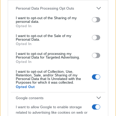
Medici di famiglia, ecco cosa cambia con la
Personal Data Processing Opt Outs
nuova convenzione
I want to opt-out of the Sharing of my
personal data.
Opted In
Il governo evita lo scontro ma
rinuncia alla riforma più
I want to opt-out of the Sale of my
Personal Data.
ambiziosa
Opted In
I want to opt-out of processing my
Personal Data for Targeted Advertising.
Opted In
Il punto politico più rilevante è però un altro.
L’accordo salva la presenza dei medici nelle
I want to opt-out of Collection, Use,
Retention, Sale, and/or Sharing of my
Case di Comunità ma accantona, almeno per il
Personal Data that Is Unrelated with the
Purposes for which it was collected.
momento, la parte più innovativa della
Opted Out
riforma immaginata dal ministero
.
Google consents
Nelle versioni iniziali del progetto si era infatti
I want to allow Google to enable storage
related to advertising like cookies on web or
ipotizzato anche il passaggio al rapporto di lavoro